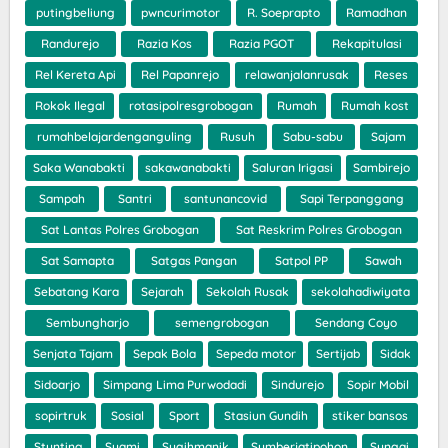
putingbeliung
pwncurimotor
R. Soeprapto
Ramadhan
Randurejo
Razia Kos
Razia PGOT
Rekapitulasi
Rel Kereta Api
Rel Papanrejo
relawanjalanrusak
Reses
Rokok Ilegal
rotasipolresgrobogan
Rumah
Rumah kost
rumahbelajardenganguling
Rusuh
Sabu-sabu
Sajam
Saka Wanabakti
sakawanabakti
Saluran Irigasi
Sambirejo
Sampah
Santri
santunancovid
Sapi Terpanggang
Sat Lantas Polres Grobogan
Sat Reskrim Polres Grobogan
Sat Samapta
Satgas Pangan
Satpol PP
Sawah
Sebatang Kara
Sejarah
Sekolah Rusak
sekolahadiwiyata
Sembungharjo
semengrobogan
Sendang Coyo
Senjata Tajam
Sepak Bola
Sepeda motor
Sertijab
Sidak
Sidoarjo
Simpang Lima Purwodadi
Sindurejo
Sopir Mobil
sopirtruk
Sosial
Sport
Stasiun Gundih
stiker bansos
Stunting
Suami
Sugihmanik
Sumberjatipohon
Sungai