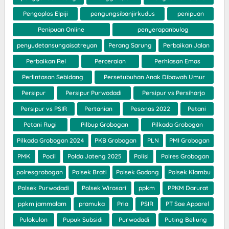
Pengoplos Elpiji
pengungsibanjirkudus
penipuan
Penipuan Online
penyerapanbulog
penyudetansungaisatreyan
Perang Sarung
Perbaikan Jalan
Perbaikan Rel
Perceraian
Perhiasan Emas
Perlintasan Sebidang
Persetubuhan Anak Dibawah Umur
Persipur
Persipur Purwodadi
Persipur vs Persiharjo
Persipur vs PSIR
Pertanian
Pesonas 2022
Petani
Petani Rugi
Pilbup Grobogan
Pilkada Grobogan
Pilkada Grobogan 2024
PKB Grobogan
PLN
PMI Grobogan
PMK
Pocil
Polda Jateng 2025
Polisi
Polres Grobogan
polresgrobogan
Polsek Brati
Polsek Godong
Polsek Klambu
Polsek Purwodadi
Polsek Wirosari
ppkm
PPKM Darurat
ppkm jammalam
pramuka
Pria
PSIR
PT Sae Apparel
Pulokulon
Pupuk Subsidi
Purwodadi
Puting Beliung