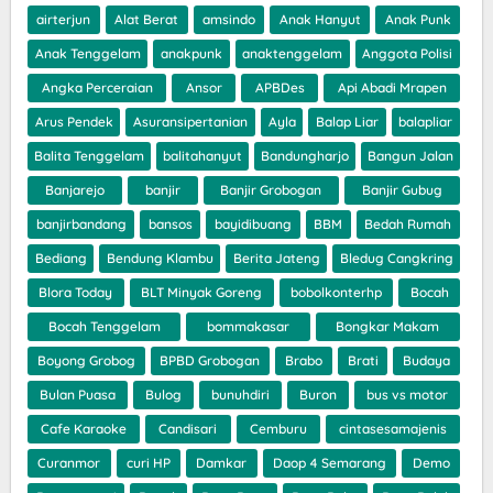
airterjun
Alat Berat
amsindo
Anak Hanyut
Anak Punk
Anak Tenggelam
anakpunk
anaktenggelam
Anggota Polisi
Angka Perceraian
Ansor
APBDes
Api Abadi Mrapen
Arus Pendek
Asuransipertanian
Ayla
Balap Liar
balapliar
Balita Tenggelam
balitahanyut
Bandungharjo
Bangun Jalan
Banjarejo
banjir
Banjir Grobogan
Banjir Gubug
banjirbandang
bansos
bayidibuang
BBM
Bedah Rumah
Bediang
Bendung Klambu
Berita Jateng
Bledug Cangkring
Blora Today
BLT Minyak Goreng
bobolkonterhp
Bocah
Bocah Tenggelam
bommakasar
Bongkar Makam
Boyong Grobog
BPBD Grobogan
Brabo
Brati
Budaya
Bulan Puasa
Bulog
bunuhdiri
Buron
bus vs motor
Cafe Karaoke
Candisari
Cemburu
cintasesamajenis
Curanmor
curi HP
Damkar
Daop 4 Semarang
Demo