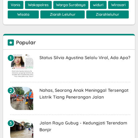
Vonis
Wakapolres
Warga Surabaya
widuri
Wirosari
Wisata
Ziarah Leluhur
Ziarahleluhur
Popular
Status Silvia Agustina Selalu Viral, Ada Apa?
Nahas, Seorang Anak Meninggal Tersengat
Listrik Tiang Penerangan Jalan
Jalan Raya Gubug - Kedungjati Terendam
Banjir