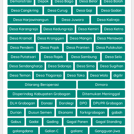
Demonstrasi
Depok
Desa Bago
Desa Belor
Desa Boloh
Desa Cangkring
Desa Curug
Desa Gaji
Desa Godan
Desa Harjowinangun
Desa Juworo
Desa Kalirejo
Desa Karangrejo
Desa Kedungrejo
Desa Kemiri
Desa Ketro
Desa Kramat
Desa Kronggen
Desa Mangin
Desa Menawan
Desa Pendem
Desa Pojok
Desa Pranten
Desa Pulokulon
Desa Putatsari
Desa Rajek
Desa Sambung
Desa Selo
Desa Sendangharjo
Desa Sidorejo
Desa Simo
Desa Sugihan
Desa Temon
Desa Tlogorejo
Desa Toko
Desa Wolo
digilir
Dilarang Beroperasi
Dimoro
Disperindag Kabupaten Grobogan
Ditemukan Meninggal
DLH Grobogan
Donasi
Dorolegi
DPO
DPUPR Grobogan
Durian
Dusun Semen
Ekonomi
forkigrobogan
gabah
Gabus
Gadai
Gading
Gagal Panen
Gagal Standing
galangdana
Galian C
galianc
Gangguan jiwa