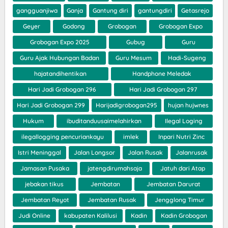
gangguanjiwa
Ganja
Gantung diri
gantungdiri
Getasrejo
Geyer
Godong
Grobogan
Grobogan Expo
Grobogan Expo 2025
Gubug
Guru
Guru Ajak Hubungan Badan
Guru Mesum
Hadi-Sugeng
hajatandihentikan
Handphone Meledak
Hari Jadi Grobogan 296
Hari Jadi Grobogan 297
Hari Jadi Grobogan 299
Harijadigrobogan295
hujan hujwnes
Hukum
ibuditanduusaimelahirkan
Ilegal Loging
ilegallogging pencuriankayu
imlek
Inpari Nutri Zinc
Istri Meninggal
Jalan Longsor
Jalan Rusak
Jalanrusak
Jamasan Pusaka
jatengdirumahsaja
Jatuh dari Atap
jebakan tikus
Jembatan
Jembatan Darurat
Jembatan Reyot
Jembatan Rusak
Jengglong Timur
Judi Online
kabupaten Kalilusi
Kadin
Kadin Grobogan