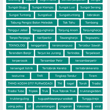
Sungai Glugu
Sungai Klampis
Sungai Lusi
Sungai Serang
Sungai Tuntang
Sungailusi
Sungaituntang
tabrakan
Tabung Pengisi Balon Meledak
Tak Tahu
Tambang
Tanggul Jebol
Tanggungharjo
Tanjung Anom
Tanjungharjo
Tanpa Penjaga
tarifparkir
Tawangharjo
Tegowanu
TEKNOLOGI
tenggelam
terancampuso
Tercebur Sawah
Terendam Banjir
Terjun ke Jurang
Terlindas
Terpeleset
terperosok
Tersambar Petir
tersambarpetir
tersengat listrik
Tertabrak Kereta
tertabrakkereta
testurine
THR
Tingkep Tandur
Tirem
TMMD KODIM 0717 PURWODADI
TNI
togel
Toroh
Tradisi
Tradisi Tubo
Triplek
Truk
Truk Tabrak Truk
truktangkibbm
trukterguling
tugupahlawanpurwodadi
Tunggulrejo
uang palsu
UI
ulurantangan
Ungaran
Vaksinasi
viral