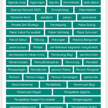
Ngarap-arap
Ngaringan
Ngroto
Normalisasi
obat aborsi
Operasi Ketupat 2025
Oranghilang
Palembahan
Pameran Keris
pandemi
panen
panenawal
Parade Seni Budaya
Paralayang
Pasar Gubug
Pasar Induk Purwodadi
Pasar Ketitang
Pasar Sulursari
Patroli Sahur
Patung
Patungan
Pekerja Bangunan
pekerja seni
Pelajar
pembatasan kegiatan masyarakat
pembelajaran tatap muka
Pembuang Bayi
pembunuhan
Pemerkosaan
Pemuda berperan
Pemulung
Penadah
Penawangan
Pencabulan
pencari Pakan
Pencari Rongsok
Pencuri
Pencuri Kayu
Pencuri Semangka
pencurian
Pencurianemas
Pendidikan
Penemuan Bayi
Penemuan Mayat
Pengadilan Agama
Pengadilan Negeri Purwodadi
Penganiayaan
penggandaanuang
Penggelapan
Pengobatan Gratis