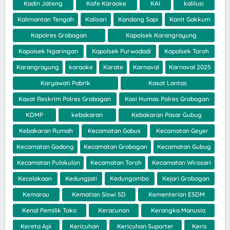
Kadin Jateng
Kafe Karaoke
KAI
kalilusi
Kalimantan Tengah
Kalisari
Kandang Sapi
Kanit Gakkum
Kapolres Grobogan
Kapolsek Karangrayung
Kapolsek Ngaringan
Kapolsek Purwodadi
Kapolsek Toroh
Karangrayung
karaoke
Karate
Karnaval
Karnaval 2025
Karyawati Pabrik
Kasat Lantas
Kasat Reskrim Polres Grobogan
Kasi Humas Polres Grobogan
KDMP
kebakaran
Kebakaran Pasar Gubug
Kebakaran Rumah
Kecamatan Gabus
Kecamatan Geyer
Kecamatan Godong
Kecamatan Grobogan
Kecamatan Gubug
Kecamatan Pulokulon
Kecamatan Toroh
Kecamatan Wirosari
Kecelakaan
Kedungjati
Kedungombo
Kejari Grobogan
Kemarau
Kematian Siswi SD
Kementerian ESDM
Kenal Pemilik Toko
Keracunan
Kerangka Manusia
Kereta Api
Kericuhan
Kericuhan Suporter
Keris