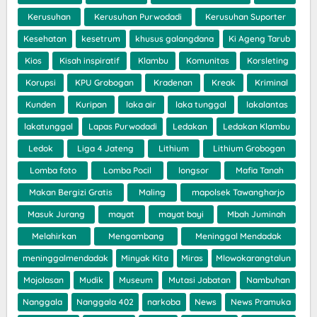
Kerusuhan
Kerusuhan Purwodadi
Kerusuhan Suporter
Kesehatan
kesetrum
khusus galangdana
Ki Ageng Tarub
Kios
Kisah inspiratif
Klambu
Komunitas
Korsleting
Korupsi
KPU Grobogan
Kradenan
Kreak
Kriminal
Kunden
Kuripan
laka air
laka tunggal
lakalantas
lakatunggal
Lapas Purwodadi
Ledakan
Ledakan Klambu
Ledok
Liga 4 Jateng
Lithium
Lithium Grobogan
Lomba foto
Lomba Pocil
longsor
Mafia Tanah
Makan Bergizi Gratis
Maling
mapolsek Tawangharjo
Masuk Jurang
mayat
mayat bayi
Mbah Juminah
Melahirkan
Mengambang
Meninggal Mendadak
meninggalmendadak
Minyak Kita
Miras
Mlowokarangtalun
Mojolasan
Mudik
Museum
Mutasi Jabatan
Nambuhan
Nanggala
Nanggala 402
narkoba
News
News Pramuka