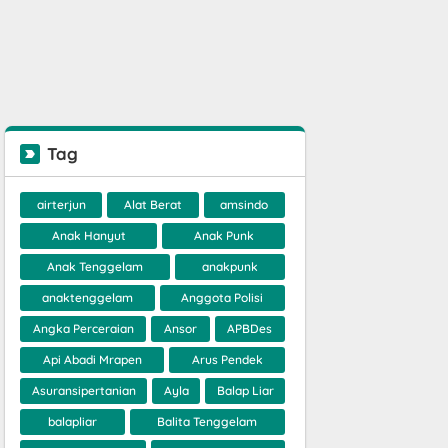
Tag
airterjun
Alat Berat
amsindo
Anak Hanyut
Anak Punk
Anak Tenggelam
anakpunk
anaktenggelam
Anggota Polisi
Angka Perceraian
Ansor
APBDes
Api Abadi Mrapen
Arus Pendek
Asuransipertanian
Ayla
Balap Liar
balapliar
Balita Tenggelam