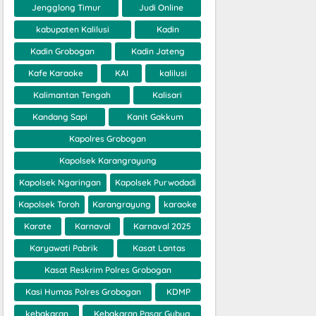
Jengglong Timur
Judi Online
kabupaten Kalilusi
Kadin
Kadin Grobogan
Kadin Jateng
Kafe Karaoke
KAI
kalilusi
Kalimantan Tengah
Kalisari
Kandang Sapi
Kanit Gakkum
Kapolres Grobogan
Kapolsek Karangrayung
Kapolsek Ngaringan
Kapolsek Purwodadi
Kapolsek Toroh
Karangrayung
karaoke
Karate
Karnaval
Karnaval 2025
Karyawati Pabrik
Kasat Lantas
Kasat Reskrim Polres Grobogan
Kasi Humas Polres Grobogan
KDMP
kebakaran
Kebakaran Pasar Gubug