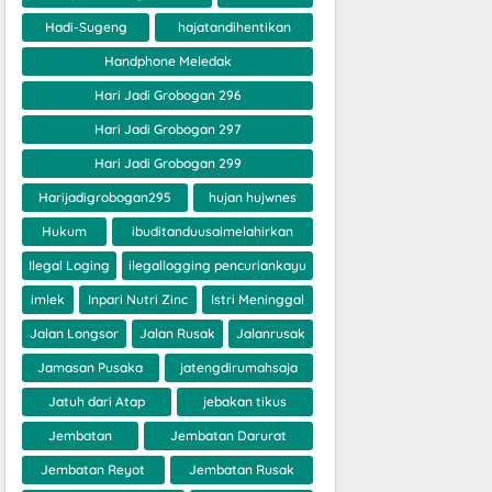
Hadi-Sugeng
hajatandihentikan
Handphone Meledak
Hari Jadi Grobogan 296
Hari Jadi Grobogan 297
Hari Jadi Grobogan 299
Harijadigrobogan295
hujan hujwnes
Hukum
ibuditanduusaimelahirkan
Ilegal Loging
ilegallogging pencuriankayu
imlek
Inpari Nutri Zinc
Istri Meninggal
Jalan Longsor
Jalan Rusak
Jalanrusak
Jamasan Pusaka
jatengdirumahsaja
Jatuh dari Atap
jebakan tikus
Jembatan
Jembatan Darurat
Jembatan Reyot
Jembatan Rusak