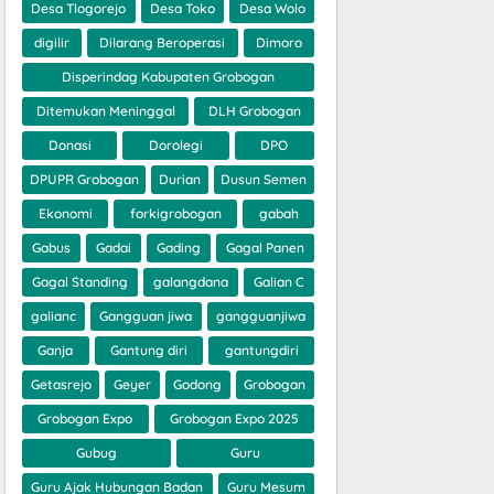
Desa Tlogorejo
Desa Toko
Desa Wolo
digilir
Dilarang Beroperasi
Dimoro
Disperindag Kabupaten Grobogan
Ditemukan Meninggal
DLH Grobogan
Donasi
Dorolegi
DPO
DPUPR Grobogan
Durian
Dusun Semen
Ekonomi
forkigrobogan
gabah
Gabus
Gadai
Gading
Gagal Panen
Gagal Standing
galangdana
Galian C
galianc
Gangguan jiwa
gangguanjiwa
Ganja
Gantung diri
gantungdiri
Getasrejo
Geyer
Godong
Grobogan
Grobogan Expo
Grobogan Expo 2025
Gubug
Guru
Guru Ajak Hubungan Badan
Guru Mesum