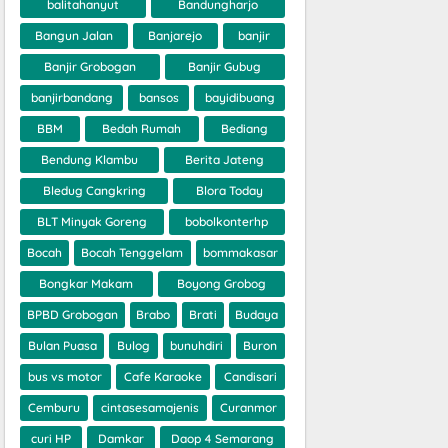
balitahanyut
Bandungharjo
Bangun Jalan
Banjarejo
banjir
Banjir Grobogan
Banjir Gubug
banjirbandang
bansos
bayidibuang
BBM
Bedah Rumah
Bediang
Bendung Klambu
Berita Jateng
Bledug Cangkring
Blora Today
BLT Minyak Goreng
bobolkonterhp
Bocah
Bocah Tenggelam
bommakasar
Bongkar Makam
Boyong Grobog
BPBD Grobogan
Brabo
Brati
Budaya
Bulan Puasa
Bulog
bunuhdiri
Buron
bus vs motor
Cafe Karaoke
Candisari
Cemburu
cintasesamajenis
Curanmor
curi HP
Damkar
Daop 4 Semarang