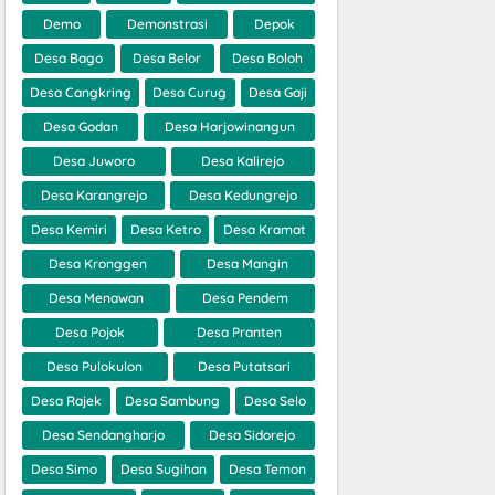
Demo
Demonstrasi
Depok
Desa Bago
Desa Belor
Desa Boloh
Desa Cangkring
Desa Curug
Desa Gaji
Desa Godan
Desa Harjowinangun
Desa Juworo
Desa Kalirejo
Desa Karangrejo
Desa Kedungrejo
Desa Kemiri
Desa Ketro
Desa Kramat
Desa Kronggen
Desa Mangin
Desa Menawan
Desa Pendem
Desa Pojok
Desa Pranten
Desa Pulokulon
Desa Putatsari
Desa Rajek
Desa Sambung
Desa Selo
Desa Sendangharjo
Desa Sidorejo
Desa Simo
Desa Sugihan
Desa Temon