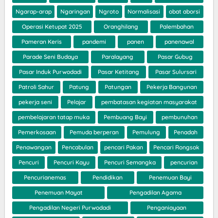
Ngarap-arap
Ngaringan
Ngroto
Normalisasi
obat aborsi
Operasi Ketupat 2025
Oranghilang
Palembahan
Pameran Keris
pandemi
panen
panenawal
Parade Seni Budaya
Paralayang
Pasar Gubug
Pasar Induk Purwodadi
Pasar Ketitang
Pasar Sulursari
Patroli Sahur
Patung
Patungan
Pekerja Bangunan
pekerja seni
Pelajar
pembatasan kegiatan masyarakat
pembelajaran tatap muka
Pembuang Bayi
pembunuhan
Pemerkosaan
Pemuda berperan
Pemulung
Penadah
Penawangan
Pencabulan
pencari Pakan
Pencari Rongsok
Pencuri
Pencuri Kayu
Pencuri Semangka
pencurian
Pencurianemas
Pendidikan
Penemuan Bayi
Penemuan Mayat
Pengadilan Agama
Pengadilan Negeri Purwodadi
Penganiayaan