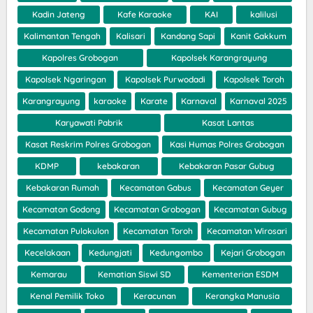
Kadin Jateng
Kafe Karaoke
KAI
kalilusi
Kalimantan Tengah
Kalisari
Kandang Sapi
Kanit Gakkum
Kapolres Grobogan
Kapolsek Karangrayung
Kapolsek Ngaringan
Kapolsek Purwodadi
Kapolsek Toroh
Karangrayung
karaoke
Karate
Karnaval
Karnaval 2025
Karyawati Pabrik
Kasat Lantas
Kasat Reskrim Polres Grobogan
Kasi Humas Polres Grobogan
KDMP
kebakaran
Kebakaran Pasar Gubug
Kebakaran Rumah
Kecamatan Gabus
Kecamatan Geyer
Kecamatan Godong
Kecamatan Grobogan
Kecamatan Gubug
Kecamatan Pulokulon
Kecamatan Toroh
Kecamatan Wirosari
Kecelakaan
Kedungjati
Kedungombo
Kejari Grobogan
Kemarau
Kematian Siswi SD
Kementerian ESDM
Kenal Pemilik Toko
Keracunan
Kerangka Manusia