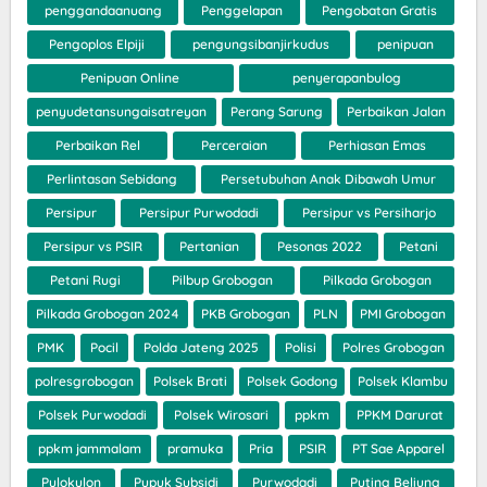
penggandaanuang
Penggelapan
Pengobatan Gratis
Pengoplos Elpiji
pengungsibanjirkudus
penipuan
Penipuan Online
penyerapanbulog
penyudetansungaisatreyan
Perang Sarung
Perbaikan Jalan
Perbaikan Rel
Perceraian
Perhiasan Emas
Perlintasan Sebidang
Persetubuhan Anak Dibawah Umur
Persipur
Persipur Purwodadi
Persipur vs Persiharjo
Persipur vs PSIR
Pertanian
Pesonas 2022
Petani
Petani Rugi
Pilbup Grobogan
Pilkada Grobogan
Pilkada Grobogan 2024
PKB Grobogan
PLN
PMI Grobogan
PMK
Pocil
Polda Jateng 2025
Polisi
Polres Grobogan
polresgrobogan
Polsek Brati
Polsek Godong
Polsek Klambu
Polsek Purwodadi
Polsek Wirosari
ppkm
PPKM Darurat
ppkm jammalam
pramuka
Pria
PSIR
PT Sae Apparel
Pulokulon
Pupuk Subsidi
Purwodadi
Puting Beliung