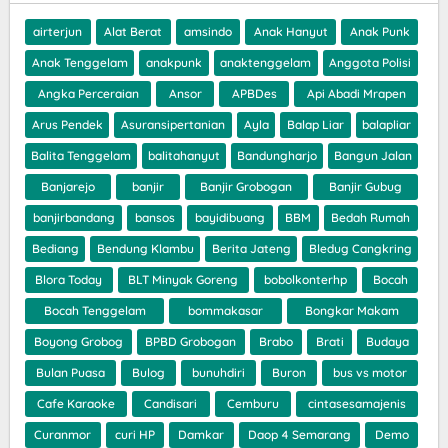
airterjun
Alat Berat
amsindo
Anak Hanyut
Anak Punk
Anak Tenggelam
anakpunk
anaktenggelam
Anggota Polisi
Angka Perceraian
Ansor
APBDes
Api Abadi Mrapen
Arus Pendek
Asuransipertanian
Ayla
Balap Liar
balapliar
Balita Tenggelam
balitahanyut
Bandungharjo
Bangun Jalan
Banjarejo
banjir
Banjir Grobogan
Banjir Gubug
banjirbandang
bansos
bayidibuang
BBM
Bedah Rumah
Bediang
Bendung Klambu
Berita Jateng
Bledug Cangkring
Blora Today
BLT Minyak Goreng
bobolkonterhp
Bocah
Bocah Tenggelam
bommakasar
Bongkar Makam
Boyong Grobog
BPBD Grobogan
Brabo
Brati
Budaya
Bulan Puasa
Bulog
bunuhdiri
Buron
bus vs motor
Cafe Karaoke
Candisari
Cemburu
cintasesamajenis
Curanmor
curi HP
Damkar
Daop 4 Semarang
Demo