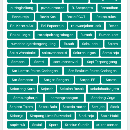
putingbeliung
pwncurimotor
R. Soeprapto
Ramadhan
Randurejo
Razia Kos
Razia PGOT
Rekapitulasi
Rel Kereta Api
Rel Papanrejo
relawanjalanrusak
Reses
Rokok Ilegal
rotasipolresgrobogan
Rumah
Rumah kost
rumahbelajardenganguling
Rusuh
Sabu-sabu
Sajam
Saka Wanabakti
sakawanabakti
Saluran Irigasi
Sambirejo
Sampah
Santri
santunancovid
Sapi Terpanggang
Sat Lantas Polres Grobogan
Sat Reskrim Polres Grobogan
Sat Samapta
Satgas Pangan
Satpol PP
Sawah
Sebatang Kara
Sejarah
Sekolah Rusak
sekolahadiwiyata
Sembungharjo
semengrobogan
Sendang Coyo
Senjata Tajam
Sepak Bola
Sepeda motor
Sertijab
Sidak
Sidoarjo
Simpang Lima Purwodadi
Sindurejo
Sopir Mobil
sopirtruk
Sosial
Sport
Stasiun Gundih
stiker bansos