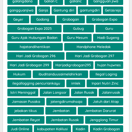
galangdana
Galian C
galianc
Gangguan jiwa
gangguanjiwa
Ganja
Gantung diri
gantungdiri
Getasrejo
Geyer
Godong
Grobogan
Grobogan Expo
Grobogan Expo 2025
Gubug
Guru
Guru Ajak Hubungan Badan
Guru Mesum
Hadi-Sugeng
hajatandihentikan
Handphone Meledak
Hari Jadi Grobogan 296
Hari Jadi Grobogan 297
Hari Jadi Grobogan 299
Harijadigrobogan295
hujan hujwnes
Hukum
ibuditanduusaimelahirkan
Ilegal Loging
ilegallogging pencuriankayu
imlek
Inpari Nutri Zinc
Istri Meninggal
Jalan Longsor
Jalan Rusak
Jalanrusak
Jamasan Pusaka
jatengdirumahsaja
Jatuh dari Atap
jebakan tikus
Jembatan
Jembatan Darurat
Jembatan Reyot
Jembatan Rusak
Jengglong Timur
Judi Online
kabupaten Kalilusi
Kadin
Kadin Grobogan