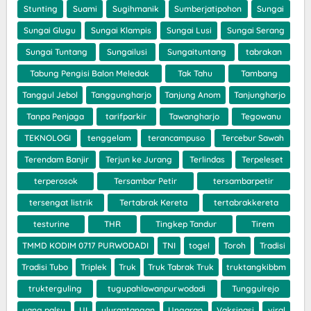
Stunting
Suami
Sugihmanik
Sumberjatipohon
Sungai
Sungai Glugu
Sungai Klampis
Sungai Lusi
Sungai Serang
Sungai Tuntang
Sungailusi
Sungaituntang
tabrakan
Tabung Pengisi Balon Meledak
Tak Tahu
Tambang
Tanggul Jebol
Tanggungharjo
Tanjung Anom
Tanjungharjo
Tanpa Penjaga
tarifparkir
Tawangharjo
Tegowanu
TEKNOLOGI
tenggelam
terancampuso
Tercebur Sawah
Terendam Banjir
Terjun ke Jurang
Terlindas
Terpeleset
terperosok
Tersambar Petir
tersambarpetir
tersengat listrik
Tertabrak Kereta
tertabrakkereta
testurine
THR
Tingkep Tandur
Tirem
TMMD KODIM 0717 PURWODADI
TNI
togel
Toroh
Tradisi
Tradisi Tubo
Triplek
Truk
Truk Tabrak Truk
truktangkibbm
trukterguling
tugupahlawanpurwodadi
Tunggulrejo
uang palsu
UI
ulurantangan
Ungaran
Vaksinasi
viral