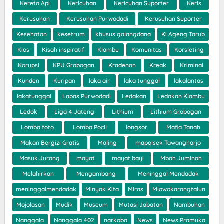
Kereta Api
Kericuhan
Kericuhan Suporter
Keris
Kerusuhan
Kerusuhan Purwodadi
Kerusuhan Suporter
Kesehatan
kesetrum
khusus galangdana
Ki Ageng Tarub
Kios
Kisah inspiratif
Klambu
Komunitas
Korsleting
Korupsi
KPU Grobogan
Kradenan
Kreak
Kriminal
Kunden
Kuripan
laka air
laka tunggal
lakalantas
lakatunggal
Lapas Purwodadi
Ledakan
Ledakan Klambu
Ledok
Liga 4 Jateng
Lithium
Lithium Grobogan
Lomba foto
Lomba Pocil
longsor
Mafia Tanah
Makan Bergizi Gratis
Maling
mapolsek Tawangharjo
Masuk Jurang
mayat
mayat bayi
Mbah Juminah
Melahirkan
Mengambang
Meninggal Mendadak
meninggalmendadak
Minyak Kita
Miras
Mlowokarangtalun
Mojolasan
Mudik
Museum
Mutasi Jabatan
Nambuhan
Nanggala
Nanggala 402
narkoba
News
News Pramuka