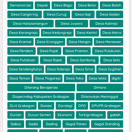
Demonstrasi
Depok
Desa Bago
Desa Belor
Desa Boloh
Desa Cangkring
Desa Curug
Desa Gaji
Desa Godan
Desa Harjowinangun
Desa Juworo
Desa Kalirejo
Desa Karangrejo
Desa Kedungrejo
Desa Kemiri
Desa Ketro
Desa Kramat
Desa Kronggen
Desa Mangin
Desa Menawan
Desa Pendem
Desa Pojok
Desa Pranten
Desa Pulokulon
Desa Putatsari
Desa Rajek
Desa Sambung
Desa Selo
Desa Sendangharjo
Desa Sidorejo
Desa Simo
Desa Sugihan
Desa Temon
Desa Tlogorejo
Desa Toko
Desa Wolo
digilir
Dilarang Beroperasi
Dimoro
Disperindag Kabupaten Grobogan
Ditemukan Meninggal
DLH Grobogan
Donasi
Dorolegi
DPO
DPUPR Grobogan
Durian
Dusun Semen
Ekonomi
forkigrobogan
gabah
Gabus
Gadai
Gading
Gagal Panen
Gagal Standing