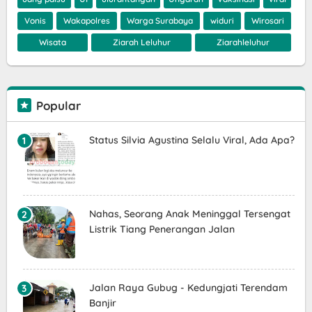
Vonis
Wakapolres
Warga Surabaya
widuri
Wirosari
Wisata
Ziarah Leluhur
Ziarahleluhur
Popular
Status Silvia Agustina Selalu Viral, Ada Apa?
Nahas, Seorang Anak Meninggal Tersengat
Listrik Tiang Penerangan Jalan
Jalan Raya Gubug - Kedungjati Terendam
Banjir