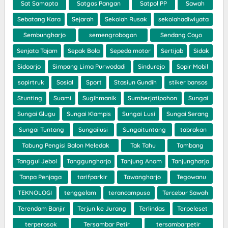
Sat Samapta
Satgas Pangan
Satpol PP
Sawah
Sebatang Kara
Sejarah
Sekolah Rusak
sekolahadiwiyata
Sembungharjo
semengrobogan
Sendang Coyo
Senjata Tajam
Sepak Bola
Sepeda motor
Sertijab
Sidak
Sidoarjo
Simpang Lima Purwodadi
Sindurejo
Sopir Mobil
sopirtruk
Sosial
Sport
Stasiun Gundih
stiker bansos
Stunting
Suami
Sugihmanik
Sumberjatipohon
Sungai
Sungai Glugu
Sungai Klampis
Sungai Lusi
Sungai Serang
Sungai Tuntang
Sungailusi
Sungaituntang
tabrakan
Tabung Pengisi Balon Meledak
Tak Tahu
Tambang
Tanggul Jebol
Tanggungharjo
Tanjung Anom
Tanjungharjo
Tanpa Penjaga
tarifparkir
Tawangharjo
Tegowanu
TEKNOLOGI
tenggelam
terancampuso
Tercebur Sawah
Terendam Banjir
Terjun ke Jurang
Terlindas
Terpeleset
terperosok
Tersambar Petir
tersambarpetir