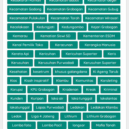
Kebakaran Rumah
Kecamatan Gabus
Kecamatan Geyer
Kecamatan Godong
Kecamatan Grobogan
Kecamatan Gubug
Kecamatan Pulokulon
Kecamatan Toroh
Kecamatan Wirosari
Kecelakaan
Kedungjati
Kedungombo
Kejari Grobogan
Kemarau
Kematian Siswi SD
Kementerian ESDM
Kenal Pemilik Toko
Keracunan
Kerangka Manusia
Kereta Api
Kericuhan
Kericuhan Suporter
Keris
Kerusuhan
Kerusuhan Purwodadi
Kerusuhan Suporter
Kesehatan
kesetrum
khusus galangdana
Ki Ageng Tarub
Kios
Kisah inspiratif
Klambu
Komunitas
Korsleting
Korupsi
KPU Grobogan
Kradenan
Kreak
Kriminal
Kunden
Kuripan
laka air
laka tunggal
lakalantas
lakatunggal
Lapas Purwodadi
Ledakan
Ledakan Klambu
Ledok
Liga 4 Jateng
Lithium
Lithium Grobogan
Lomba foto
Lomba Pocil
longsor
Mafia Tanah