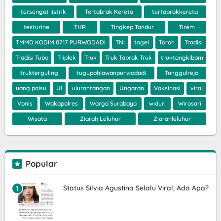
tersengat listrik
Tertabrak Kereta
tertabrakkereta
testurine
THR
Tingkep Tandur
Tirem
TMMD KODIM 0717 PURWODADI
TNI
togel
Toroh
Tradisi
Tradisi Tubo
Triplek
Truk
Truk Tabrak Truk
truktangkibbm
trukterguling
tugupahlawanpurwodadi
Tunggulrejo
uang palsu
UI
ulurantangan
Ungaran
Vaksinasi
viral
Vonis
Wakapolres
Warga Surabaya
widuri
Wirosari
Wisata
Ziarah Leluhur
Ziarahleluhur
Popular
Status Silvia Agustina Selalu Viral, Ada Apa?