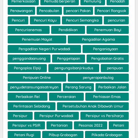
Pemerkosaan
Pemuda berperan
Pemulung
Penadah
Penawangan
Pencabulan
pencari Pakan
Pencari Rongsok
Pencuri
Pencuri Kayu
Pencuri Semangka
pencurian
Pencurianemas
Pendidikan
Penemuan Bayi
Penemuan Mayat
Pengadilan Agama
Pengadilan Negeri Purwodadi
Penganiayaan
penggandaanuang
Penggelapan
Pengobatan Gratis
Pengoplos Elpiji
pengungsibanjirkudus
penipuan
Penipuan Online
penyerapanbulog
penyudetansungaisatreyan
Perang Sarung
Perbaikan Jalan
Perbaikan Rel
Perceraian
Perhiasan Emas
Perlintasan Sebidang
Persetubuhan Anak Dibawah Umur
Persipur
Persipur Purwodadi
Persipur vs Persiharjo
Persipur vs PSIR
Pertanian
Pesonas 2022
Petani
Petani Rugi
Pilbup Grobogan
Pilkada Grobogan