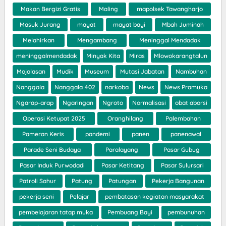
Makan Bergizi Gratis
Maling
mapolsek Tawangharjo
Masuk Jurang
mayat
mayat bayi
Mbah Juminah
Melahirkan
Mengambang
Meninggal Mendadak
meninggalmendadak
Minyak Kita
Miras
Mlowokarangtalun
Mojolasan
Mudik
Museum
Mutasi Jabatan
Nambuhan
Nanggala
Nanggala 402
narkoba
News
News Pramuka
Ngarap-arap
Ngaringan
Ngroto
Normalisasi
obat aborsi
Operasi Ketupat 2025
Oranghilang
Palembahan
Pameran Keris
pandemi
panen
panenawal
Parade Seni Budaya
Paralayang
Pasar Gubug
Pasar Induk Purwodadi
Pasar Ketitang
Pasar Sulursari
Patroli Sahur
Patung
Patungan
Pekerja Bangunan
pekerja seni
Pelajar
pembatasan kegiatan masyarakat
pembelajaran tatap muka
Pembuang Bayi
pembunuhan