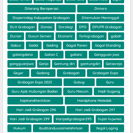
Dilarang Beroperasi
Dimoro
Disperindag Kabupaten Grobogan
Ditemukan Meninggal
DLH Grobogan
Donasi
Dorolegi
DPO
DPUPR Grobogan
Durian
Dusun Semen
Ekonomi
forkigrobogan
gabah
Gabus
Gadai
Gading
Gagal Panen
Gagal Standing
galangdana
Galian C
galianc
Gangguan jiwa
gangguanjiwa
Ganja
Gantung diri
gantungdiri
Getasrejo
Geyer
Godong
Grobogan
Grobogan Expo
Grobogan Expo 2025
Gubug
Guru
Guru Ajak Hubungan Badan
Guru Mesum
Hadi-Sugeng
hajatandihentikan
Handphone Meledak
Hari Jadi Grobogan 296
Hari Jadi Grobogan 297
Hari Jadi Grobogan 299
Harijadigrobogan295
hujan hujwnes
Hukum
ibuditanduusaimelahirkan
Ilegal Loging