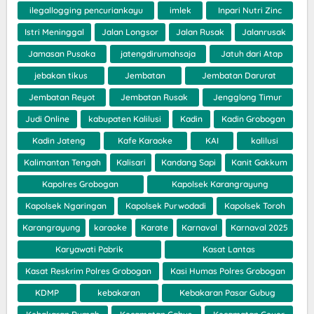
ilegallogging pencuriankayu
imlek
Inpari Nutri Zinc
Istri Meninggal
Jalan Longsor
Jalan Rusak
Jalanrusak
Jamasan Pusaka
jatengdirumahsaja
Jatuh dari Atap
jebakan tikus
Jembatan
Jembatan Darurat
Jembatan Reyot
Jembatan Rusak
Jengglong Timur
Judi Online
kabupaten Kalilusi
Kadin
Kadin Grobogan
Kadin Jateng
Kafe Karaoke
KAI
kalilusi
Kalimantan Tengah
Kalisari
Kandang Sapi
Kanit Gakkum
Kapolres Grobogan
Kapolsek Karangrayung
Kapolsek Ngaringan
Kapolsek Purwodadi
Kapolsek Toroh
Karangrayung
karaoke
Karate
Karnaval
Karnaval 2025
Karyawati Pabrik
Kasat Lantas
Kasat Reskrim Polres Grobogan
Kasi Humas Polres Grobogan
KDMP
kebakaran
Kebakaran Pasar Gubug