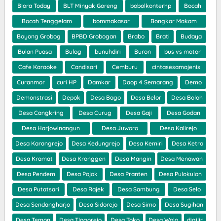
Blora Today
BLT Minyak Goreng
bobolkonterhp
Bocah
Bocah Tenggelam
bommakasar
Bongkar Makam
Boyong Grobog
BPBD Grobogan
Brabo
Brati
Budaya
Bulan Puasa
Bulog
bunuhdiri
Buron
bus vs motor
Cafe Karaoke
Candisari
Cemburu
cintasesamajenis
Curanmor
curi HP
Damkar
Daop 4 Semarang
Demo
Demonstrasi
Depok
Desa Bago
Desa Belor
Desa Boloh
Desa Cangkring
Desa Curug
Desa Gaji
Desa Godan
Desa Harjowinangun
Desa Juworo
Desa Kalirejo
Desa Karangrejo
Desa Kedungrejo
Desa Kemiri
Desa Ketro
Desa Kramat
Desa Kronggen
Desa Mangin
Desa Menawan
Desa Pendem
Desa Pojok
Desa Pranten
Desa Pulokulon
Desa Putatsari
Desa Rajek
Desa Sambung
Desa Selo
Desa Sendangharjo
Desa Sidorejo
Desa Simo
Desa Sugihan
Desa Temon
Desa Tlogorejo
Desa Toko
Desa Wolo
digilir