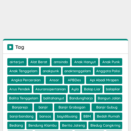
Tag
airterjun
Alat Berat
amsindo
Anak Hanyut
Anak Punk
Anak Tenggelam
anakpunk
anaktenggelam
Anggota Polisi
Angka Perceraian
Ansor
APBDes
Api Abadi Mrapen
Arus Pendek
Asuransipertanian
Ayla
Balap Liar
balapliar
Balita Tenggelam
balitahanyut
Bandungharjo
Bangun Jalan
Banjarejo
banjir
Banjir Grobogan
Banjir Gubug
banjirbandang
bansos
bayidibuang
BBM
Bedah Rumah
Bediang
Bendung Klambu
Berita Jateng
Bledug Cangkring