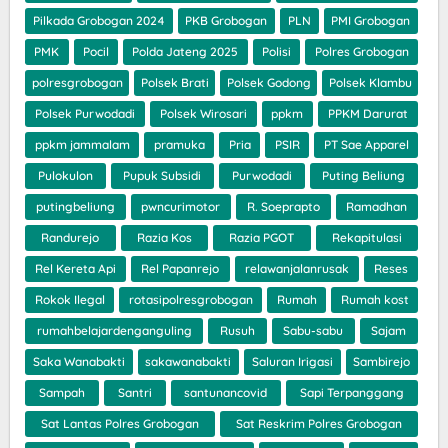
Pilkada Grobogan 2024
PKB Grobogan
PLN
PMI Grobogan
PMK
Pocil
Polda Jateng 2025
Polisi
Polres Grobogan
polresgrobogan
Polsek Brati
Polsek Godong
Polsek Klambu
Polsek Purwodadi
Polsek Wirosari
ppkm
PPKM Darurat
ppkm jammalam
pramuka
Pria
PSIR
PT Sae Apparel
Pulokulon
Pupuk Subsidi
Purwodadi
Puting Beliung
putingbeliung
pwncurimotor
R. Soeprapto
Ramadhan
Randurejo
Razia Kos
Razia PGOT
Rekapitulasi
Rel Kereta Api
Rel Papanrejo
relawanjalanrusak
Reses
Rokok Ilegal
rotasipolresgrobogan
Rumah
Rumah kost
rumahbelajardenganguling
Rusuh
Sabu-sabu
Sajam
Saka Wanabakti
sakawanabakti
Saluran Irigasi
Sambirejo
Sampah
Santri
santunancovid
Sapi Terpanggang
Sat Lantas Polres Grobogan
Sat Reskrim Polres Grobogan