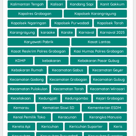
Kalimantan Tengah
Kalisari
Kandang Sapi
Kanit Gakkum
Kapolres Grobogan
Kapolsek Karangrayung
Kapolsek Ngaringan
Kapolsek Purwodadi
Kapolsek Toroh
Karangrayung
karaoke
Karate
Karnaval
Karnaval 2025
Karyawati Pabrik
Kasat Lantas
Kasat Reskrim Polres Grobogan
Kasi Humas Polres Grobogan
KDMP
kebakaran
Kebakaran Pasar Gubug
Kebakaran Rumah
Kecamatan Gabus
Kecamatan Geyer
Kecamatan Godong
Kecamatan Grobogan
Kecamatan Gubug
Kecamatan Pulokulon
Kecamatan Toroh
Kecamatan Wirosari
Kecelakaan
Kedungjati
Kedungombo
Kejari Grobogan
Kemarau
Kematian Siswi SD
Kementerian ESDM
Kenal Pemilik Toko
Keracunan
Kerangka Manusia
Kereta Api
Kericuhan
Kericuhan Suporter
Keris
Kerusuhan
Kerusuhan Purwodadi
Kerusuhan Suporter