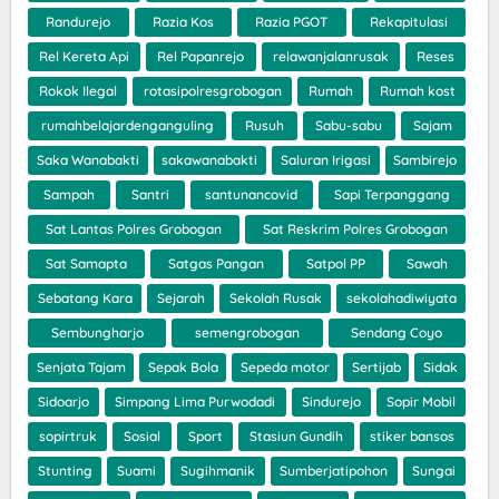
Randurejo
Razia Kos
Razia PGOT
Rekapitulasi
Rel Kereta Api
Rel Papanrejo
relawanjalanrusak
Reses
Rokok Ilegal
rotasipolresgrobogan
Rumah
Rumah kost
rumahbelajardenganguling
Rusuh
Sabu-sabu
Sajam
Saka Wanabakti
sakawanabakti
Saluran Irigasi
Sambirejo
Sampah
Santri
santunancovid
Sapi Terpanggang
Sat Lantas Polres Grobogan
Sat Reskrim Polres Grobogan
Sat Samapta
Satgas Pangan
Satpol PP
Sawah
Sebatang Kara
Sejarah
Sekolah Rusak
sekolahadiwiyata
Sembungharjo
semengrobogan
Sendang Coyo
Senjata Tajam
Sepak Bola
Sepeda motor
Sertijab
Sidak
Sidoarjo
Simpang Lima Purwodadi
Sindurejo
Sopir Mobil
sopirtruk
Sosial
Sport
Stasiun Gundih
stiker bansos
Stunting
Suami
Sugihmanik
Sumberjatipohon
Sungai