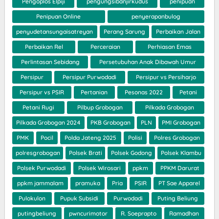
Pengoplos Elpiji
pengungsibanjirkudus
penipuan
Penipuan Online
penyerapanbulog
penyudetansungaisatreyan
Perang Sarung
Perbaikan Jalan
Perbaikan Rel
Perceraian
Perhiasan Emas
Perlintasan Sebidang
Persetubuhan Anak Dibawah Umur
Persipur
Persipur Purwodadi
Persipur vs Persiharjo
Persipur vs PSIR
Pertanian
Pesonas 2022
Petani
Petani Rugi
Pilbup Grobogan
Pilkada Grobogan
Pilkada Grobogan 2024
PKB Grobogan
PLN
PMI Grobogan
PMK
Pocil
Polda Jateng 2025
Polisi
Polres Grobogan
polresgrobogan
Polsek Brati
Polsek Godong
Polsek Klambu
Polsek Purwodadi
Polsek Wirosari
ppkm
PPKM Darurat
ppkm jammalam
pramuka
Pria
PSIR
PT Sae Apparel
Pulokulon
Pupuk Subsidi
Purwodadi
Puting Beliung
putingbeliung
pwncurimotor
R. Soeprapto
Ramadhan