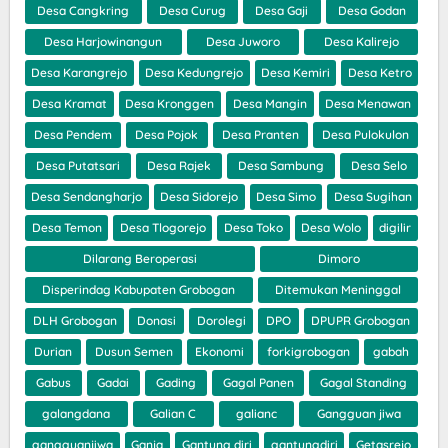
Desa Cangkring
Desa Curug
Desa Gaji
Desa Godan
Desa Harjowinangun
Desa Juworo
Desa Kalirejo
Desa Karangrejo
Desa Kedungrejo
Desa Kemiri
Desa Ketro
Desa Kramat
Desa Kronggen
Desa Mangin
Desa Menawan
Desa Pendem
Desa Pojok
Desa Pranten
Desa Pulokulon
Desa Putatsari
Desa Rajek
Desa Sambung
Desa Selo
Desa Sendangharjo
Desa Sidorejo
Desa Simo
Desa Sugihan
Desa Temon
Desa Tlogorejo
Desa Toko
Desa Wolo
digilir
Dilarang Beroperasi
Dimoro
Disperindag Kabupaten Grobogan
Ditemukan Meninggal
DLH Grobogan
Donasi
Dorolegi
DPO
DPUPR Grobogan
Durian
Dusun Semen
Ekonomi
forkigrobogan
gabah
Gabus
Gadai
Gading
Gagal Panen
Gagal Standing
galangdana
Galian C
galianc
Gangguan jiwa
gangguanjiwa
Ganja
Gantung diri
gantungdiri
Getasrejo