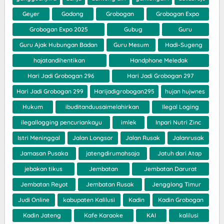
Geyer
Godong
Grobogan
Grobogan Expo
Grobogan Expo 2025
Gubug
Guru
Guru Ajak Hubungan Badan
Guru Mesum
Hadi-Sugeng
hajatandihentikan
Handphone Meledak
Hari Jadi Grobogan 296
Hari Jadi Grobogan 297
Hari Jadi Grobogan 299
Harijadigrobogan295
hujan hujwnes
Hukum
ibuditanduusaimelahirkan
Ilegal Loging
ilegallogging pencuriankayu
imlek
Inpari Nutri Zinc
Istri Meninggal
Jalan Longsor
Jalan Rusak
Jalanrusak
Jamasan Pusaka
jatengdirumahsaja
Jatuh dari Atap
jebakan tikus
Jembatan
Jembatan Darurat
Jembatan Reyot
Jembatan Rusak
Jengglong Timur
Judi Online
kabupaten Kalilusi
Kadin
Kadin Grobogan
Kadin Jateng
Kafe Karaoke
KAI
kalilusi