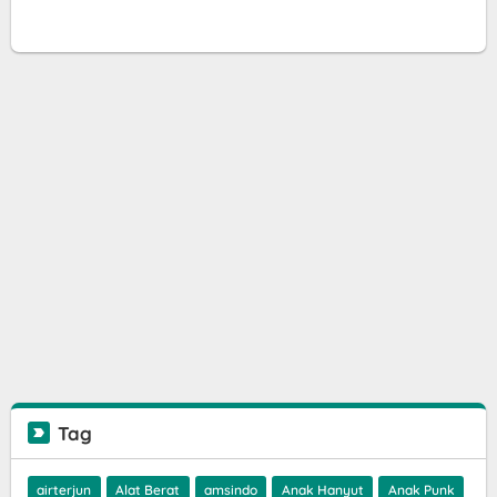
Tag
airterjun
Alat Berat
amsindo
Anak Hanyut
Anak Punk