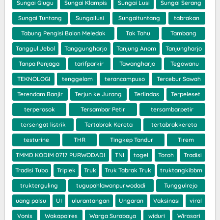
Sungai Glugu
Sungai Klampis
Sungai Lusi
Sungai Serang
Sungai Tuntang
Sungailusi
Sungaituntang
tabrakan
Tabung Pengisi Balon Meledak
Tak Tahu
Tambang
Tanggul Jebol
Tanggungharjo
Tanjung Anom
Tanjungharjo
Tanpa Penjaga
tarifparkir
Tawangharjo
Tegowanu
TEKNOLOGI
tenggelam
terancampuso
Tercebur Sawah
Terendam Banjir
Terjun ke Jurang
Terlindas
Terpeleset
terperosok
Tersambar Petir
tersambarpetir
tersengat listrik
Tertabrak Kereta
tertabrakkereta
testurine
THR
Tingkep Tandur
Tirem
TMMD KODIM 0717 PURWODADI
TNI
togel
Toroh
Tradisi
Tradisi Tubo
Triplek
Truk
Truk Tabrak Truk
truktangkibbm
trukterguling
tugupahlawanpurwodadi
Tunggulrejo
uang palsu
UI
ulurantangan
Ungaran
Vaksinasi
viral
Vonis
Wakapolres
Warga Surabaya
widuri
Wirosari