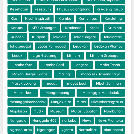
Kesehatan
kesetrum
khusus galangdana
Ki Ageng Tarub
Kios
Kisah inspiratif
Klambu
Komunitas
Korsleting
Korupsi
KPU Grobogan
Kradenan
Kreak
Kriminal
Kunden
Kuripan
laka air
laka tunggal
lakalantas
lakatunggal
Lapas Purwodadi
Ledakan
Ledakan Klambu
Ledok
Liga 4 Jateng
Lithium
Lithium Grobogan
Lomba foto
Lomba Pocil
longsor
Mafia Tanah
Makan Bergizi Gratis
Maling
mapolsek Tawangharjo
Masuk Jurang
mayat
mayat bayi
Mbah Juminah
Melahirkan
Mengambang
Meninggal Mendadak
meninggalmendadak
Minyak Kita
Miras
Mlowokarangtalun
Mojolasan
Mudik
Museum
Mutasi Jabatan
Nambuhan
Nanggala
Nanggala 402
narkoba
News
News Pramuka
Ngarap-arap
Ngaringan
Ngroto
Normalisasi
obat aborsi