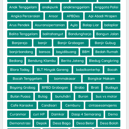
Anak Tenggelam
anakpunk
anaktenggelam
Anggota Polisi
Angka Perceraian
Ansor
APBDes
Api Abadi Mrapen
Arus Pendek
Asuransipertanian
Ayla
Balap Liar
balapliar
Balita Tenggelam
balitahanyut
Bandungharjo
Bangun Jalan
Banjarejo
banjir
Banjir Grobogan
Banjir Gubug
banjirbandang
bansos
bayidibuang
BBM
Bedah Rumah
Bediang
Bendung Klambu
Berita Jateng
Bledug Cangkring
Blora Today
BLT Minyak Goreng
bobolkonterhp
Bocah
Bocah Tenggelam
bommakasar
Bongkar Makam
Boyong Grobog
BPBD Grobogan
Brabo
Brati
Budaya
Bulan Puasa
Bulog
bunuhdiri
Buron
bus vs motor
Cafe Karaoke
Candisari
Cemburu
cintasesamajenis
Curanmor
curi HP
Damkar
Daop 4 Semarang
Demo
Demonstrasi
Depok
Desa Bago
Desa Belor
Desa Boloh