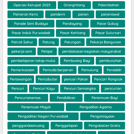
Operasi Ketupat 2025
Oranghilang
Palembahan
Pameran Keris
pandemi
panen
panenawal
Parade Seni Budaya
Paralayang
Pasar Gubug
Pasar Induk Purwodadi
Pasar Ketitang
Pasar Sulursari
Patroli Sahur
Patung
Patungan
Pekerja Bangunan
pekerja seni
Pelajar
pembatasan kegiatan masyarakat
pembelajaran tatap muka
Pembuang Bayi
pembunuhan
Pemerkosaan
Pemuda berperan
Pemulung
Penadah
Penawangan
Pencabulan
pencari Pakan
Pencari Rongsok
Pencuri
Pencuri Kayu
Pencuri Semangka
pencurian
Pencurianemas
Pendidikan
Penemuan Bayi
Penemuan Mayat
Pengadilan Agama
Pengadilan Negeri Purwodadi
Penganiayaan
penggandaanuang
Penggelapan
Pengobatan Gratis