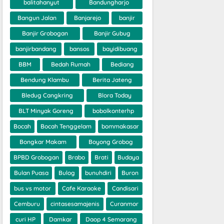
balitahanyut
Bandungharjo
Bangun Jalan
Banjarejo
banjir
Banjir Grobogan
Banjir Gubug
banjirbandang
bansos
bayidibuang
BBM
Bedah Rumah
Bediang
Bendung Klambu
Berita Jateng
Bledug Cangkring
Blora Today
BLT Minyak Goreng
bobolkonterhp
Bocah
Bocah Tenggelam
bommakasar
Bongkar Makam
Boyong Grobog
BPBD Grobogan
Brabo
Brati
Budaya
Bulan Puasa
Bulog
bunuhdiri
Buron
bus vs motor
Cafe Karaoke
Candisari
Cemburu
cintasesamajenis
Curanmor
curi HP
Damkar
Daop 4 Semarang