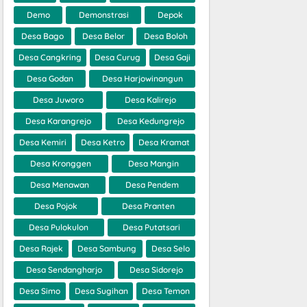
Demo
Demonstrasi
Depok
Desa Bago
Desa Belor
Desa Boloh
Desa Cangkring
Desa Curug
Desa Gaji
Desa Godan
Desa Harjowinangun
Desa Juworo
Desa Kalirejo
Desa Karangrejo
Desa Kedungrejo
Desa Kemiri
Desa Ketro
Desa Kramat
Desa Kronggen
Desa Mangin
Desa Menawan
Desa Pendem
Desa Pojok
Desa Pranten
Desa Pulokulon
Desa Putatsari
Desa Rajek
Desa Sambung
Desa Selo
Desa Sendangharjo
Desa Sidorejo
Desa Simo
Desa Sugihan
Desa Temon