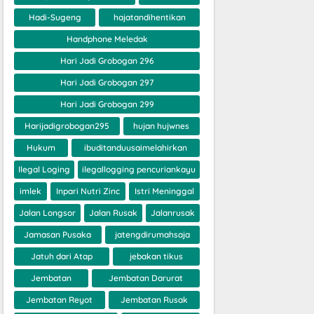
Hadi-Sugeng
hajatandihentikan
Handphone Meledak
Hari Jadi Grobogan 296
Hari Jadi Grobogan 297
Hari Jadi Grobogan 299
Harijadigrobogan295
hujan hujwnes
Hukum
ibuditanduusaimelahirkan
Ilegal Loging
ilegallogging pencuriankayu
imlek
Inpari Nutri Zinc
Istri Meninggal
Jalan Longsor
Jalan Rusak
Jalanrusak
Jamasan Pusaka
jatengdirumahsaja
Jatuh dari Atap
jebakan tikus
Jembatan
Jembatan Darurat
Jembatan Reyot
Jembatan Rusak