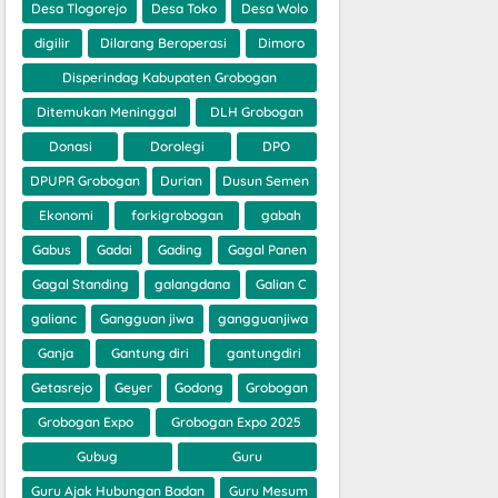
Desa Tlogorejo
Desa Toko
Desa Wolo
digilir
Dilarang Beroperasi
Dimoro
Disperindag Kabupaten Grobogan
Ditemukan Meninggal
DLH Grobogan
Donasi
Dorolegi
DPO
DPUPR Grobogan
Durian
Dusun Semen
Ekonomi
forkigrobogan
gabah
Gabus
Gadai
Gading
Gagal Panen
Gagal Standing
galangdana
Galian C
galianc
Gangguan jiwa
gangguanjiwa
Ganja
Gantung diri
gantungdiri
Getasrejo
Geyer
Godong
Grobogan
Grobogan Expo
Grobogan Expo 2025
Gubug
Guru
Guru Ajak Hubungan Badan
Guru Mesum