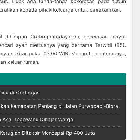
ut. Tidak ada tanda-tanda kekerasan pada tubuh
serahkan kepada pihak keluarga untuk dimakamkan.
sil dihimpun Grobogantoday.com, penemuan mayat
mencari ayah mertuanya yang bernama Tarwidi (85).
nnya sekitar pukul 03.00 WIB. Menurut penuturannya,
lan keluar rumah.
milu di Grobogan
tkan Kemacetan Panjang di Jalan Purwodadi-Blora
 Asal Tegowanu Dihajar Warga
 Kerugian Ditaksir Mencapai Rp 400 Juta