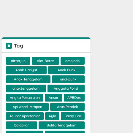
Tag
airterjun
Alat Berat
amsindo
Anak Hanyut
Anak Punk
Anak Tenggelam
anakpunk
anaktenggelam
Anggota Polisi
Angka Perceraian
Ansor
APBDes
Api Abadi Mrapen
Arus Pendek
Asuransipertanian
Ayla
Balap Liar
balapliar
Balita Tenggelam