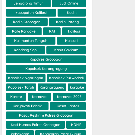
Jengglong Timur
Judi Online
kabupaten Kalilusi
Kadin
Kadin Grobogan
Kadin Jateng
Kafe Karaoke
KAI
kalilusi
Kalimantan Tengah
Kalisari
Kandang Sapi
Kanit Gakkum
Kapolres Grobogan
Kapolsek Karangrayung
Kapolsek Ngaringan
Kapolsek Purwodadi
Kapolsek Toroh
Karangrayung
karaoke
Karate
Karnaval
Karnaval 2025
Karyawati Pabrik
Kasat Lantas
Kasat Reskrim Polres Grobogan
Kasi Humas Polres Grobogan
KDMP
kebakaran
Kebakaran Pasar Gubug