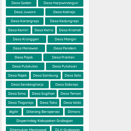
Desa Godan
Desa Harjowinangun
Desa Juworo
Desa Kalirejo
Desa Karangrejo
Desa Kedungrejo
Desa Kemiri
Desa Ketro
Desa Kramat
Desa Kronggen
Desa Mangin
Desa Menawan
Desa Pendem
Desa Pojok
Desa Pranten
Desa Pulokulon
Desa Putatsari
Desa Rajek
Desa Sambung
Desa Selo
Desa Sendangharjo
Desa Sidorejo
Desa Simo
Desa Sugihan
Desa Temon
Desa Tlogorejo
Desa Toko
Desa Wolo
digilir
Dilarang Beroperasi
Dimoro
Disperindag Kabupaten Grobogan
Ditemukan Meninggal
DLH Grobogan