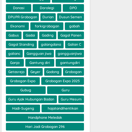
Donasi
Dorolegi
DPO
DPUPR Grobogan
Durian
Dusun Semen
Ekonomi
forkigrobogan
gabah
Gabus
Gadai
Gading
Gagal Panen
Gagal Standing
galangdana
Galian C
galianc
Gangguan jiwa
gangguanjiwa
Ganja
Gantung diri
gantungdiri
Getasrejo
Geyer
Godong
Grobogan
Grobogan Expo
Grobogan Expo 2025
Gubug
Guru
Guru Ajak Hubungan Badan
Guru Mesum
Hadi-Sugeng
hajatandihentikan
Handphone Meledak
Hari Jadi Grobogan 296