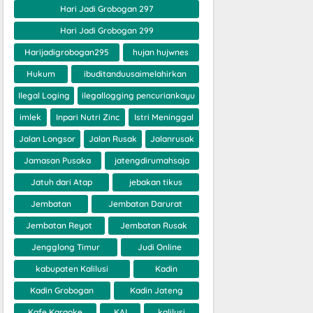
Hari Jadi Grobogan 297
Hari Jadi Grobogan 299
Harijadigrobogan295
hujan hujwnes
Hukum
ibuditanduusaimelahirkan
Ilegal Loging
ilegallogging pencuriankayu
imlek
Inpari Nutri Zinc
Istri Meninggal
Jalan Longsor
Jalan Rusak
Jalanrusak
Jamasan Pusaka
jatengdirumahsaja
Jatuh dari Atap
jebakan tikus
Jembatan
Jembatan Darurat
Jembatan Reyot
Jembatan Rusak
Jengglong Timur
Judi Online
kabupaten Kalilusi
Kadin
Kadin Grobogan
Kadin Jateng
Kafe Karaoke
KAI
kalilusi