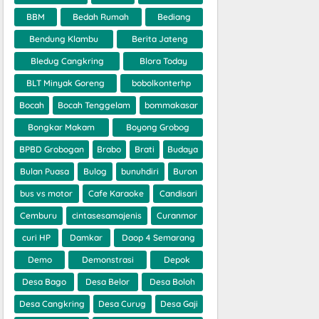
BBM
Bedah Rumah
Bediang
Bendung Klambu
Berita Jateng
Bledug Cangkring
Blora Today
BLT Minyak Goreng
bobolkonterhp
Bocah
Bocah Tenggelam
bommakasar
Bongkar Makam
Boyong Grobog
BPBD Grobogan
Brabo
Brati
Budaya
Bulan Puasa
Bulog
bunuhdiri
Buron
bus vs motor
Cafe Karaoke
Candisari
Cemburu
cintasesamajenis
Curanmor
curi HP
Damkar
Daop 4 Semarang
Demo
Demonstrasi
Depok
Desa Bago
Desa Belor
Desa Boloh
Desa Cangkring
Desa Curug
Desa Gaji