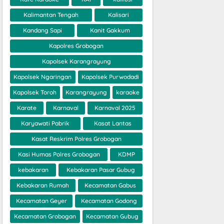
Kalimantan Tengah
Kalisari
Kandang Sapi
Kanit Gakkum
Kapolres Grobogan
Kapolsek Karangrayung
Kapolsek Ngaringan
Kapolsek Purwodadi
Kapolsek Toroh
Karangrayung
karaoke
Karate
Karnaval
Karnaval 2025
Karyawati Pabrik
Kasat Lantas
Kasat Reskrim Polres Grobogan
Kasi Humas Polres Grobogan
KDMP
kebakaran
Kebakaran Pasar Gubug
Kebakaran Rumah
Kecamatan Gabus
Kecamatan Geyer
Kecamatan Godong
Kecamatan Grobogan
Kecamatan Gubug