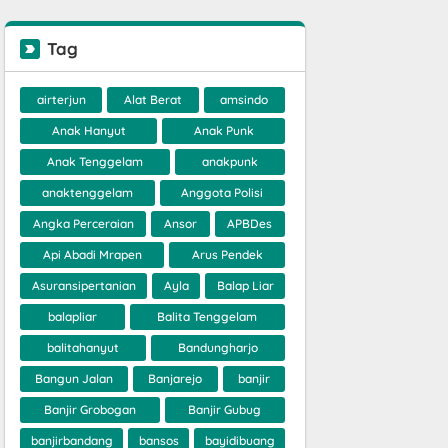
Tag
airterjun
Alat Berat
amsindo
Anak Hanyut
Anak Punk
Anak Tenggelam
anakpunk
anaktenggelam
Anggota Polisi
Angka Perceraian
Ansor
APBDes
Api Abadi Mrapen
Arus Pendek
Asuransipertanian
Ayla
Balap Liar
balapliar
Balita Tenggelam
balitahanyut
Bandungharjo
Bangun Jalan
Banjarejo
banjir
Banjir Grobogan
Banjir Gubug
banjirbandang
bansos
bayidibuang