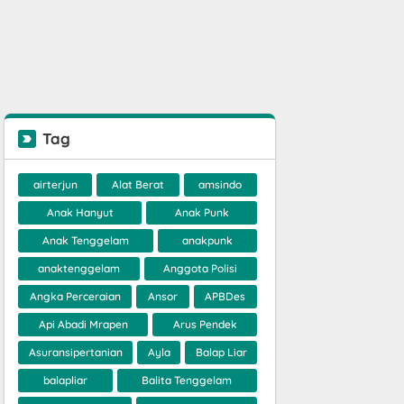
Tag
airterjun
Alat Berat
amsindo
Anak Hanyut
Anak Punk
Anak Tenggelam
anakpunk
anaktenggelam
Anggota Polisi
Angka Perceraian
Ansor
APBDes
Api Abadi Mrapen
Arus Pendek
Asuransipertanian
Ayla
Balap Liar
balapliar
Balita Tenggelam