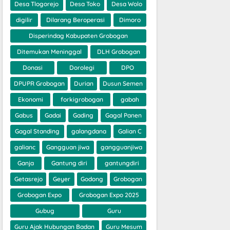
Desa Tlogorejo
Desa Toko
Desa Wolo
digilir
Dilarang Beroperasi
Dimoro
Disperindag Kabupaten Grobogan
Ditemukan Meninggal
DLH Grobogan
Donasi
Dorolegi
DPO
DPUPR Grobogan
Durian
Dusun Semen
Ekonomi
forkigrobogan
gabah
Gabus
Gadai
Gading
Gagal Panen
Gagal Standing
galangdana
Galian C
galianc
Gangguan jiwa
gangguanjiwa
Ganja
Gantung diri
gantungdiri
Getasrejo
Geyer
Godong
Grobogan
Grobogan Expo
Grobogan Expo 2025
Gubug
Guru
Guru Ajak Hubungan Badan
Guru Mesum