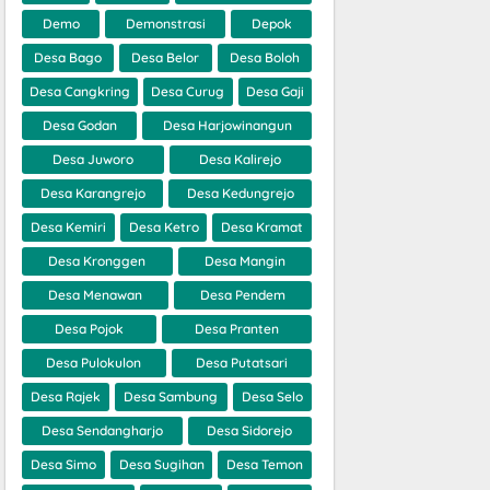
Demo
Demonstrasi
Depok
Desa Bago
Desa Belor
Desa Boloh
Desa Cangkring
Desa Curug
Desa Gaji
Desa Godan
Desa Harjowinangun
Desa Juworo
Desa Kalirejo
Desa Karangrejo
Desa Kedungrejo
Desa Kemiri
Desa Ketro
Desa Kramat
Desa Kronggen
Desa Mangin
Desa Menawan
Desa Pendem
Desa Pojok
Desa Pranten
Desa Pulokulon
Desa Putatsari
Desa Rajek
Desa Sambung
Desa Selo
Desa Sendangharjo
Desa Sidorejo
Desa Simo
Desa Sugihan
Desa Temon