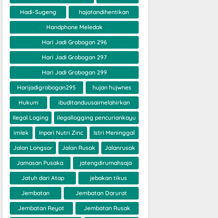
Hadi-Sugeng
hajatandihentikan
Handphone Meledak
Hari Jadi Grobogan 296
Hari Jadi Grobogan 297
Hari Jadi Grobogan 299
Harijadigrobogan295
hujan hujwnes
Hukum
ibuditanduusaimelahirkan
Ilegal Loging
ilegallogging pencuriankayu
imlek
Inpari Nutri Zinc
Istri Meninggal
Jalan Longsor
Jalan Rusak
Jalanrusak
Jamasan Pusaka
jatengdirumahsaja
Jatuh dari Atap
jebakan tikus
Jembatan
Jembatan Darurat
Jembatan Reyot
Jembatan Rusak