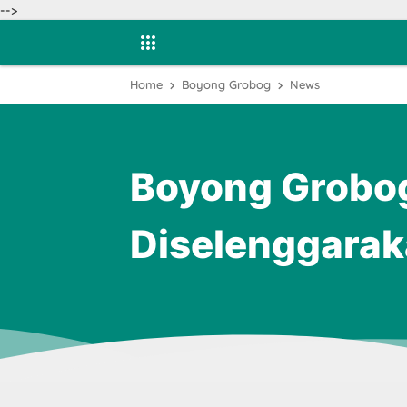
-->
Home
Boyong Grobog
News
Boyong Grobog
Diselenggara