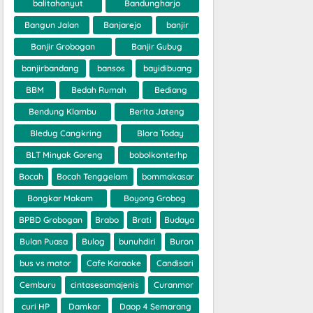
balitahanyut
Bandungharjo
Bangun Jalan
Banjarejo
banjir
Banjir Grobogan
Banjir Gubug
banjirbandang
bansos
bayidibuang
BBM
Bedah Rumah
Bediang
Bendung Klambu
Berita Jateng
Bledug Cangkring
Blora Today
BLT Minyak Goreng
bobolkonterhp
Bocah
Bocah Tenggelam
bommakasar
Bongkar Makam
Boyong Grobog
BPBD Grobogan
Brabo
Brati
Budaya
Bulan Puasa
Bulog
bunuhdiri
Buron
bus vs motor
Cafe Karaoke
Candisari
Cemburu
cintasesamajenis
Curanmor
curi HP
Damkar
Daop 4 Semarang