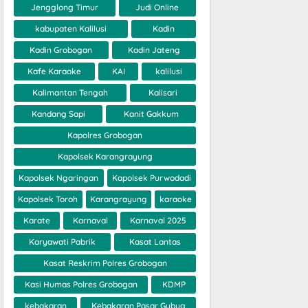
Jengglong Timur
Judi Online
kabupaten Kalilusi
Kadin
Kadin Grobogan
Kadin Jateng
Kafe Karaoke
KAI
kalilusi
Kalimantan Tengah
Kalisari
Kandang Sapi
Kanit Gakkum
Kapolres Grobogan
Kapolsek Karangrayung
Kapolsek Ngaringan
Kapolsek Purwodadi
Kapolsek Toroh
Karangrayung
karaoke
Karate
Karnaval
Karnaval 2025
Karyawati Pabrik
Kasat Lantas
Kasat Reskrim Polres Grobogan
Kasi Humas Polres Grobogan
KDMP
kebakaran
Kebakaran Pasar Gubug