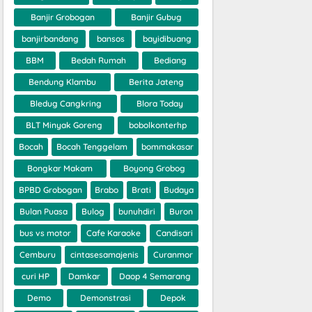
Banjir Grobogan
Banjir Gubug
banjirbandang
bansos
bayidibuang
BBM
Bedah Rumah
Bediang
Bendung Klambu
Berita Jateng
Bledug Cangkring
Blora Today
BLT Minyak Goreng
bobolkonterhp
Bocah
Bocah Tenggelam
bommakasar
Bongkar Makam
Boyong Grobog
BPBD Grobogan
Brabo
Brati
Budaya
Bulan Puasa
Bulog
bunuhdiri
Buron
bus vs motor
Cafe Karaoke
Candisari
Cemburu
cintasesamajenis
Curanmor
curi HP
Damkar
Daop 4 Semarang
Demo
Demonstrasi
Depok