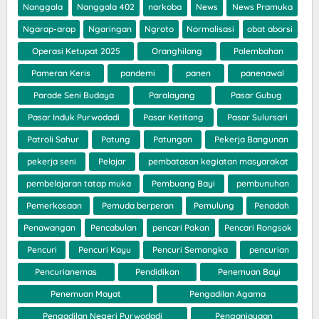
Nanggala
Nanggala 402
narkoba
News
News Pramuka
Ngarap-arap
Ngaringan
Ngroto
Normalisasi
obat aborsi
Operasi Ketupat 2025
Oranghilang
Palembahan
Pameran Keris
pandemi
panen
panenawal
Parade Seni Budaya
Paralayang
Pasar Gubug
Pasar Induk Purwodadi
Pasar Ketitang
Pasar Sulursari
Patroli Sahur
Patung
Patungan
Pekerja Bangunan
pekerja seni
Pelajar
pembatasan kegiatan masyarakat
pembelajaran tatap muka
Pembuang Bayi
pembunuhan
Pemerkosaan
Pemuda berperan
Pemulung
Penadah
Penawangan
Pencabulan
pencari Pakan
Pencari Rongsok
Pencuri
Pencuri Kayu
Pencuri Semangka
pencurian
Pencurianemas
Pendidikan
Penemuan Bayi
Penemuan Mayat
Pengadilan Agama
Pengadilan Negeri Purwodadi
Penganiayaan