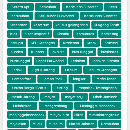
Kereta Api
Kericuhan
Kericuhan Suporter
Keris
Kerusuhan
Kerusuhan Purwodadi
Kerusuhan Suporter
Kesehatan
kesetrum
khusus galangdana
Ki Ageng Tarub
Kios
Kisah inspiratif
Klambu
Komunitas
Korsleting
Korupsi
KPU Grobogan
Kradenan
Kreak
Kriminal
Kunden
Kuripan
laka air
laka tunggal
lakalantas
lakatunggal
Lapas Purwodadi
Ledakan
Ledakan Klambu
Ledok
Liga 4 Jateng
Lithium
Lithium Grobogan
Lomba foto
Lomba Pocil
longsor
Mafia Tanah
Makan Bergizi Gratis
Maling
mapolsek Tawangharjo
Masuk Jurang
mayat
mayat bayi
Mbah Juminah
Melahirkan
Mengambang
Meninggal Mendadak
meninggalmendadak
Minyak Kita
Miras
Mlowokarangtalun
Mojolasan
Mudik
Museum
Mutasi Jabatan
Nambuhan