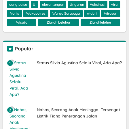
uang palsu
UI
ulurantangan
Ungaran
Vaksinasi
viral
Vonis
Wakapolres
Warga Surabaya
widuri
Wirosari
Wisata
Ziarah Leluhur
Ziarahleluhur
Popular
Status Silvia Agustina Selalu Viral, Ada Apa?
Nahas, Seorang Anak Meninggal Tersengat
Listrik Tiang Penerangan Jalan