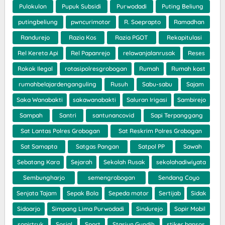
Pulokulon
Pupuk Subsidi
Purwodadi
Puting Beliung
putingbeliung
pwncurimotor
R. Soeprapto
Ramadhan
Randurejo
Razia Kos
Razia PGOT
Rekapitulasi
Rel Kereta Api
Rel Papanrejo
relawanjalanrusak
Reses
Rokok Ilegal
rotasipolresgrobogan
Rumah
Rumah kost
rumahbelajardenganguling
Rusuh
Sabu-sabu
Sajam
Saka Wanabakti
sakawanabakti
Saluran Irigasi
Sambirejo
Sampah
Santri
santunancovid
Sapi Terpanggang
Sat Lantas Polres Grobogan
Sat Reskrim Polres Grobogan
Sat Samapta
Satgas Pangan
Satpol PP
Sawah
Sebatang Kara
Sejarah
Sekolah Rusak
sekolahadiwiyata
Sembungharjo
semengrobogan
Sendang Coyo
Senjata Tajam
Sepak Bola
Sepeda motor
Sertijab
Sidak
Sidoarjo
Simpang Lima Purwodadi
Sindurejo
Sopir Mobil
sopirtruk
Sosial
Sport
Stasiun Gundih
stiker bansos