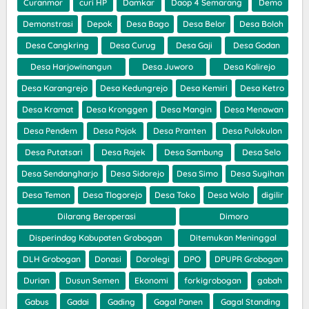
Curanmor
curi HP
Damkar
Daop 4 Semarang
Demo
Demonstrasi
Depok
Desa Bago
Desa Belor
Desa Boloh
Desa Cangkring
Desa Curug
Desa Gaji
Desa Godan
Desa Harjowinangun
Desa Juworo
Desa Kalirejo
Desa Karangrejo
Desa Kedungrejo
Desa Kemiri
Desa Ketro
Desa Kramat
Desa Kronggen
Desa Mangin
Desa Menawan
Desa Pendem
Desa Pojok
Desa Pranten
Desa Pulokulon
Desa Putatsari
Desa Rajek
Desa Sambung
Desa Selo
Desa Sendangharjo
Desa Sidorejo
Desa Simo
Desa Sugihan
Desa Temon
Desa Tlogorejo
Desa Toko
Desa Wolo
digilir
Dilarang Beroperasi
Dimoro
Disperindag Kabupaten Grobogan
Ditemukan Meninggal
DLH Grobogan
Donasi
Dorolegi
DPO
DPUPR Grobogan
Durian
Dusun Semen
Ekonomi
forkigrobogan
gabah
Gabus
Gadai
Gading
Gagal Panen
Gagal Standing