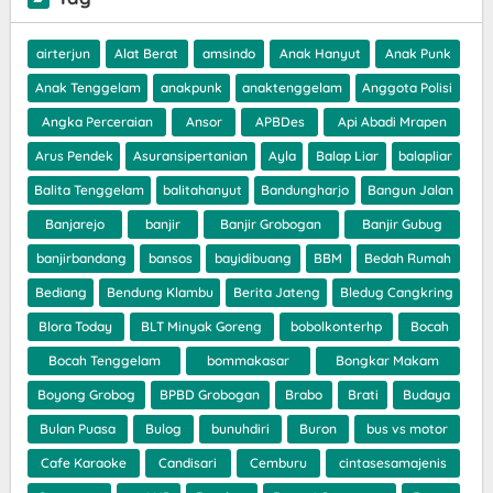
airterjun
Alat Berat
amsindo
Anak Hanyut
Anak Punk
Anak Tenggelam
anakpunk
anaktenggelam
Anggota Polisi
Angka Perceraian
Ansor
APBDes
Api Abadi Mrapen
Arus Pendek
Asuransipertanian
Ayla
Balap Liar
balapliar
Balita Tenggelam
balitahanyut
Bandungharjo
Bangun Jalan
Banjarejo
banjir
Banjir Grobogan
Banjir Gubug
banjirbandang
bansos
bayidibuang
BBM
Bedah Rumah
Bediang
Bendung Klambu
Berita Jateng
Bledug Cangkring
Blora Today
BLT Minyak Goreng
bobolkonterhp
Bocah
Bocah Tenggelam
bommakasar
Bongkar Makam
Boyong Grobog
BPBD Grobogan
Brabo
Brati
Budaya
Bulan Puasa
Bulog
bunuhdiri
Buron
bus vs motor
Cafe Karaoke
Candisari
Cemburu
cintasesamajenis