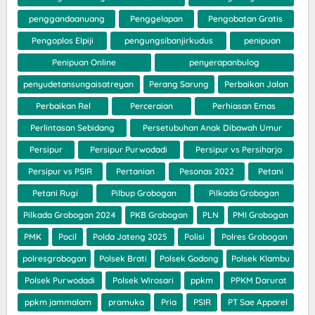
penggandaanuang
Penggelapan
Pengobatan Gratis
Pengoplos Elpiji
pengungsibanjirkudus
penipuan
Penipuan Online
penyerapanbulog
penyudetansungaisatreyan
Perang Sarung
Perbaikan Jalan
Perbaikan Rel
Perceraian
Perhiasan Emas
Perlintasan Sebidang
Persetubuhan Anak Dibawah Umur
Persipur
Persipur Purwodadi
Persipur vs Persiharjo
Persipur vs PSIR
Pertanian
Pesonas 2022
Petani
Petani Rugi
Pilbup Grobogan
Pilkada Grobogan
Pilkada Grobogan 2024
PKB Grobogan
PLN
PMI Grobogan
PMK
Pocil
Polda Jateng 2025
Polisi
Polres Grobogan
polresgrobogan
Polsek Brati
Polsek Godong
Polsek Klambu
Polsek Purwodadi
Polsek Wirosari
ppkm
PPKM Darurat
ppkm jammalam
pramuka
Pria
PSIR
PT Sae Apparel