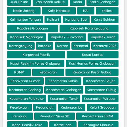
Judi Online
kabupaten Kalilusi
Kadin
Kadin Grobogan
Kadin Jateng
Kafe Karaoke
KAI
kalilusi
Kalimantan Tengah
Kalisari
Kandang Sapi
Kanit Gakkum
Kapolres Grobogan
Kapolsek Karangrayung
Kapolsek Ngaringan
Kapolsek Purwodadi
Kapolsek Toroh
Karangrayung
karaoke
Karate
Karnaval
Karnaval 2025
Karyawati Pabrik
Kasat Lantas
Kasat Reskrim Polres Grobogan
Kasi Humas Polres Grobogan
KDMP
kebakaran
Kebakaran Pasar Gubug
Kebakaran Rumah
Kecamatan Gabus
Kecamatan Geyer
Kecamatan Godong
Kecamatan Grobogan
Kecamatan Gubug
Kecamatan Pulokulon
Kecamatan Toroh
Kecamatan Wirosari
Kecelakaan
Kedungjati
Kedungombo
Kejari Grobogan
Kemarau
Kematian Siswi SD
Kementerian ESDM
Kenal Pemilik Toko
Keracunan
Kerangka Manusia