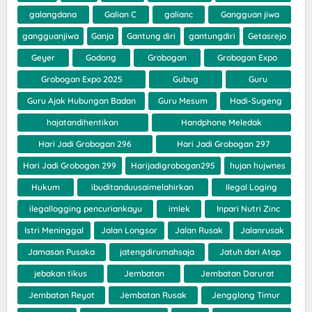
galangdana
Galian C
galianc
Gangguan jiwa
gangguanjiwa
Ganja
Gantung diri
gantungdiri
Getasrejo
Geyer
Godong
Grobogan
Grobogan Expo
Grobogan Expo 2025
Gubug
Guru
Guru Ajak Hubungan Badan
Guru Mesum
Hadi-Sugeng
hajatandihentikan
Handphone Meledak
Hari Jadi Grobogan 296
Hari Jadi Grobogan 297
Hari Jadi Grobogan 299
Harijadigrobogan295
hujan hujwnes
Hukum
ibuditanduusaimelahirkan
Ilegal Loging
ilegallogging pencuriankayu
imlek
Inpari Nutri Zinc
Istri Meninggal
Jalan Longsor
Jalan Rusak
Jalanrusak
Jamasan Pusaka
jatengdirumahsaja
Jatuh dari Atap
jebakan tikus
Jembatan
Jembatan Darurat
Jembatan Reyot
Jembatan Rusak
Jengglong Timur