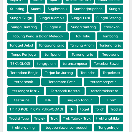
Stunting
Suami
Sugihmanik
Sumberjatipohon
Sungai
Sungai Glugu
Sungai Klampis
Sungai Lusi
Sungai Serang
Sungai Tuntang
Sungailusi
Sungaituntang
tabrakan
Tabung Pengisi Balon Meledak
Tak Tahu
Tambang
Tanggul Jebol
Tanggungharjo
Tanjung Anom
Tanjungharjo
Tanpa Penjaga
tarifparkir
Tawangharjo
Tegowanu
TEKNOLOGI
tenggelam
terancampuso
Tercebur Sawah
Terendam Banjir
Terjun ke Jurang
Terlindas
Terpeleset
terperosok
Tersambar Petir
tersambarpetir
tersengat listrik
Tertabrak Kereta
tertabrakkereta
testurine
THR
Tingkep Tandur
Tirem
TMMD KODIM 0717 PURWODADI
TNI
togel
Toroh
Tradisi
Tradisi Tubo
Triplek
Truk
Truk Tabrak Truk
truktangkibbm
trukterguling
tugupahlawanpurwodadi
Tunggulrejo