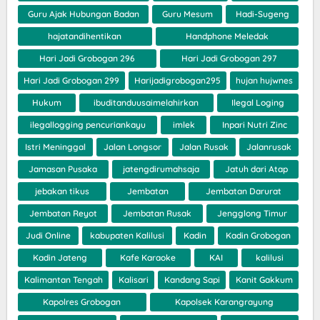
Guru Ajak Hubungan Badan
Guru Mesum
Hadi-Sugeng
hajatandihentikan
Handphone Meledak
Hari Jadi Grobogan 296
Hari Jadi Grobogan 297
Hari Jadi Grobogan 299
Harijadigrobogan295
hujan hujwnes
Hukum
ibuditanduusaimelahirkan
Ilegal Loging
ilegallogging pencuriankayu
imlek
Inpari Nutri Zinc
Istri Meninggal
Jalan Longsor
Jalan Rusak
Jalanrusak
Jamasan Pusaka
jatengdirumahsaja
Jatuh dari Atap
jebakan tikus
Jembatan
Jembatan Darurat
Jembatan Reyot
Jembatan Rusak
Jengglong Timur
Judi Online
kabupaten Kalilusi
Kadin
Kadin Grobogan
Kadin Jateng
Kafe Karaoke
KAI
kalilusi
Kalimantan Tengah
Kalisari
Kandang Sapi
Kanit Gakkum
Kapolres Grobogan
Kapolsek Karangrayung