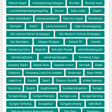
Rokok Ilegal
rotasipolresgrobogan
Rumah
Rumah kost
rumahbelajardenganguling
Rusuh
Sabu-sabu
Sajam
Saka Wanabakti
sakawanabakti
Saluran Irigasi
Sambirejo
Sampah
Santri
santunancovid
Sapi Terpanggang
Sat Lantas Polres Grobogan
Sat Reskrim Polres Grobogan
Sat Samapta
Satgas Pangan
Satpol PP
Sawah
Sebatang Kara
Sejarah
Sekolah Rusak
sekolahadiwiyata
Sembungharjo
semengrobogan
Sendang Coyo
Senjata Tajam
Sepak Bola
Sepeda motor
Sertijab
Sidak
Sidoarjo
Simpang Lima Purwodadi
Sindurejo
Sopir Mobil
sopirtruk
Sosial
Sport
Stasiun Gundih
stiker bansos
Stunting
Suami
Sugihmanik
Sumberjatipohon
Sungai
Sungai Glugu
Sungai Klampis
Sungai Lusi
Sungai Serang
Sungai Tuntang
Sungailusi
Sungaituntang
tabrakan
Tabung Pengisi Balon Meledak
Tak Tahu
Tambang