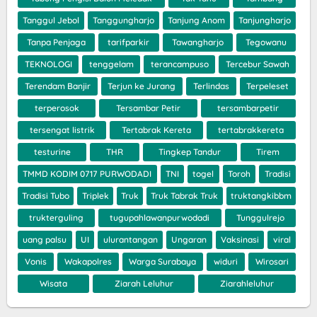
Tanggul Jebol
Tanggungharjo
Tanjung Anom
Tanjungharjo
Tanpa Penjaga
tarifparkir
Tawangharjo
Tegowanu
TEKNOLOGI
tenggelam
terancampuso
Tercebur Sawah
Terendam Banjir
Terjun ke Jurang
Terlindas
Terpeleset
terperosok
Tersambar Petir
tersambarpetir
tersengat listrik
Tertabrak Kereta
tertabrakkereta
testurine
THR
Tingkep Tandur
Tirem
TMMD KODIM 0717 PURWODADI
TNI
togel
Toroh
Tradisi
Tradisi Tubo
Triplek
Truk
Truk Tabrak Truk
truktangkibbm
trukterguling
tugupahlawanpurwodadi
Tunggulrejo
uang palsu
UI
ulurantangan
Ungaran
Vaksinasi
viral
Vonis
Wakapolres
Warga Surabaya
widuri
Wirosari
Wisata
Ziarah Leluhur
Ziarahleluhur