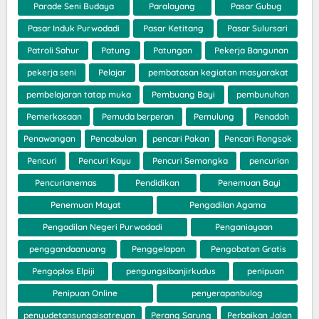
Parade Seni Budaya
Paralayang
Pasar Gubug
Pasar Induk Purwodadi
Pasar Ketitang
Pasar Sulursari
Patroli Sahur
Patung
Patungan
Pekerja Bangunan
pekerja seni
Pelajar
pembatasan kegiatan masyarakat
pembelajaran tatap muka
Pembuang Bayi
pembunuhan
Pemerkosaan
Pemuda berperan
Pemulung
Penadah
Penawangan
Pencabulan
pencari Pakan
Pencari Rongsok
Pencuri
Pencuri Kayu
Pencuri Semangka
pencurian
Pencurianemas
Pendidikan
Penemuan Bayi
Penemuan Mayat
Pengadilan Agama
Pengadilan Negeri Purwodadi
Penganiayaan
penggandaanuang
Penggelapan
Pengobatan Gratis
Pengoplos Elpiji
pengungsibanjirkudus
penipuan
Penipuan Online
penyerapanbulog
penyudetansungaisatreyan
Perang Sarung
Perbaikan Jalan