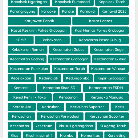
Kapolsek Ngaringan
Kapolsek Purwodadi
Kapolsek Toroh
Karangrayung
karaoke
Karate
Karnaval
Karnaval 2025
Karyawati Pabrik
Kasat Lantas
Kasat Reskrim Polres Grobogan
Kasi Humas Polres Grobogan
KDMP
kebakaran
Kebakaran Pasar Gubug
Kebakaran Rumah
Kecamatan Gabus
Kecamatan Geyer
Kecamatan Godong
Kecamatan Grobogan
Kecamatan Gubug
Kecamatan Pulokulon
Kecamatan Toroh
Kecamatan Wirosari
Kecelakaan
Kedungjati
Kedungombo
Kejari Grobogan
Kemarau
Kematian Siswi SD
Kementerian ESDM
Kenal Pemilik Toko
Keracunan
Kerangka Manusia
Kereta Api
Kericuhan
Kericuhan Suporter
Keris
Kerusuhan
Kerusuhan Purwodadi
Kerusuhan Suporter
Kesehatan
kesetrum
khusus galangdana
Ki Ageng Tarub
Kios
Kisah inspiratif
Klambu
Komunitas
Korsleting