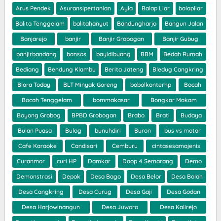
Arus Pendek
Asuransipertanian
Ayla
Balap Liar
balapliar
Balita Tenggelam
balitahanyut
Bandungharjo
Bangun Jalan
Banjarejo
banjir
Banjir Grobogan
Banjir Gubug
banjirbandang
bansos
bayidibuang
BBM
Bedah Rumah
Bediang
Bendung Klambu
Berita Jateng
Bledug Cangkring
Blora Today
BLT Minyak Goreng
bobolkonterhp
Bocah
Bocah Tenggelam
bommakasar
Bongkar Makam
Boyong Grobog
BPBD Grobogan
Brabo
Brati
Budaya
Bulan Puasa
Bulog
bunuhdiri
Buron
bus vs motor
Cafe Karaoke
Candisari
Cemburu
cintasesamajenis
Curanmor
curi HP
Damkar
Daop 4 Semarang
Demo
Demonstrasi
Depok
Desa Bago
Desa Belor
Desa Boloh
Desa Cangkring
Desa Curug
Desa Gaji
Desa Godan
Desa Harjowinangun
Desa Juworo
Desa Kalirejo