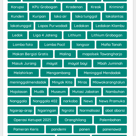
Korupsi
KPU Grobogan
Kradenan
Kreak
Kriminal
Kunden
Kuripan
laka air
laka tunggal
lakalantas
lakatunggal
Lapas Purwodadi
Ledakan
Ledakan Klambu
Ledok
Liga 4 Jateng
Lithium
Lithium Grobogan
Lomba foto
Lomba Pocil
longsor
Mafia Tanah
Makan Bergizi Gratis
Maling
mapolsek Tawangharjo
Masuk Jurang
mayat
mayat bayi
Mbah Juminah
Melahirkan
Mengambang
Meninggal Mendadak
meninggalmendadak
Minyak Kita
Miras
Mlowokarangtalun
Mojolasan
Mudik
Museum
Mutasi Jabatan
Nambuhan
Nanggala
Nanggala 402
narkoba
News
News Pramuka
Ngarap-arap
Ngaringan
Ngroto
Normalisasi
obat aborsi
Operasi Ketupat 2025
Oranghilang
Palembahan
Pameran Keris
pandemi
panen
panenawal