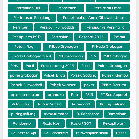
Perbaikan Rel
Perceraian
Perhiasan Emas
Perlintasan Sebidang
Persetubuhan Anak Dibawah Umur
Persipur
Persipur Purwodadi
Persipur vs Persiharjo
Persipur vs PSIR
Pertanian
Pesonas 2022
Petani
Petani Rugi
Pilbup Grobogan
Pilkada Grobogan
Pilkada Grobogan 2024
PKB Grobogan
PLN
PMI Grobogan
PMK
Pocil
Polda Jateng 2025
Polisi
Polres Grobogan
polresgrobogan
Polsek Brati
Polsek Godong
Polsek Klambu
Polsek Purwodadi
Polsek Wirosari
ppkm
PPKM Darurat
ppkm jammalam
pramuka
Pria
PSIR
PT Sae Apparel
Pulokulon
Pupuk Subsidi
Purwodadi
Puting Beliung
putingbeliung
pwncurimotor
R. Soeprapto
Ramadhan
Randurejo
Razia Kos
Razia PGOT
Rekapitulasi
Rel Kereta Api
Rel Papanrejo
relawanjalanrusak
Reses