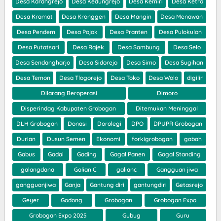
Desa Karangrejo
Desa Kedungrejo
Desa Kemiri
Desa Ketro
Desa Kramat
Desa Kronggen
Desa Mangin
Desa Menawan
Desa Pendem
Desa Pojok
Desa Pranten
Desa Pulokulon
Desa Putatsari
Desa Rajek
Desa Sambung
Desa Selo
Desa Sendangharjo
Desa Sidorejo
Desa Simo
Desa Sugihan
Desa Temon
Desa Tlogorejo
Desa Toko
Desa Wolo
digilir
Dilarang Beroperasi
Dimoro
Disperindag Kabupaten Grobogan
Ditemukan Meninggal
DLH Grobogan
Donasi
Dorolegi
DPO
DPUPR Grobogan
Durian
Dusun Semen
Ekonomi
forkigrobogan
gabah
Gabus
Gadai
Gading
Gagal Panen
Gagal Standing
galangdana
Galian C
galianc
Gangguan jiwa
gangguanjiwa
Ganja
Gantung diri
gantungdiri
Getasrejo
Geyer
Godong
Grobogan
Grobogan Expo
Grobogan Expo 2025
Gubug
Guru