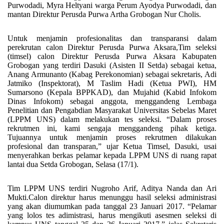
Purwodadi, Myra Heltyani warga Perum Ayodya Purwodadi, dan
mantan Direktur Perusda Purwa Artha Grobogan Nur Cholis.
Untuk menjamin profesionalitas dan transparansi dalam
perekrutan calon Direktur Perusda Purwa Aksara,Tim seleksi
(timsel) calon Direktur Perusda Purwa Aksara Kabupaten
Grobogan yang terdiri Dasuki (Asisten II Setda) sebagai ketua,
Anang Armunanto (Kabag Perekonomian) sebagai sekretaris, Adi
Jatmiko (Inspektorat), M Taslim Hadi (Ketua PWI), HM
Sumarsono (Kepala BPPKAD), dan Mujahid (Kabid Infokom
Dinas Infokom) sebagai anggota, menggandeng Lembaga
Penelitian dan Pengabdian Masyarakat Universitas Sebelas Maret
(LPPM UNS) dalam melakukan tes seleksi. “Dalam proses
rekrutmen ini, kami sengaja menggandeng pihak ketiga.
Tujuannya untuk menjamin proses rekrutmen dilakukan
profesional dan transparan,” ujar Ketua Timsel, Dasuki, usai
menyerahkan berkas pelamar kepada LPPM UNS di ruang rapat
lantai dua Setda Grobogan, Selasa (17/1).
Tim LPPM UNS terdiri Nugroho Arif, Aditya Nanda dan Ari
Mukti.Calon direktur harus menunggu hasil seleksi administrasi
yang akan diumumkan pada tanggal 23 Januari 2017. “Pelamar
yang lolos tes adimistrasi, harus mengikuti asesmen seleksi di