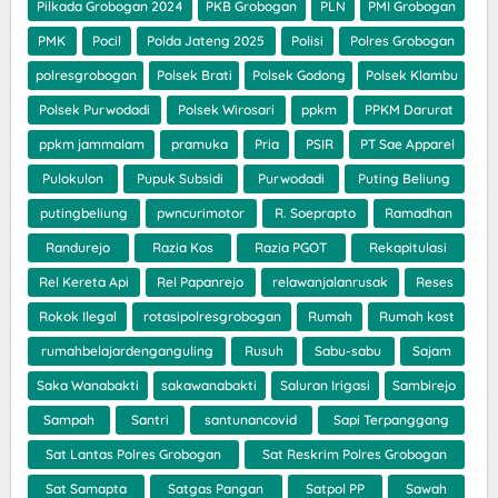
Pilkada Grobogan 2024
PKB Grobogan
PLN
PMI Grobogan
PMK
Pocil
Polda Jateng 2025
Polisi
Polres Grobogan
polresgrobogan
Polsek Brati
Polsek Godong
Polsek Klambu
Polsek Purwodadi
Polsek Wirosari
ppkm
PPKM Darurat
ppkm jammalam
pramuka
Pria
PSIR
PT Sae Apparel
Pulokulon
Pupuk Subsidi
Purwodadi
Puting Beliung
putingbeliung
pwncurimotor
R. Soeprapto
Ramadhan
Randurejo
Razia Kos
Razia PGOT
Rekapitulasi
Rel Kereta Api
Rel Papanrejo
relawanjalanrusak
Reses
Rokok Ilegal
rotasipolresgrobogan
Rumah
Rumah kost
rumahbelajardenganguling
Rusuh
Sabu-sabu
Sajam
Saka Wanabakti
sakawanabakti
Saluran Irigasi
Sambirejo
Sampah
Santri
santunancovid
Sapi Terpanggang
Sat Lantas Polres Grobogan
Sat Reskrim Polres Grobogan
Sat Samapta
Satgas Pangan
Satpol PP
Sawah