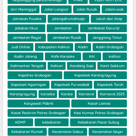
Istri Meninggal
Jalan Longsor
Jalan Rusak
Jalanrusak
Jamasan Pusaka
jatengdirumahsaja
Jatuh dari Atap
jebakan tikus
Jembatan
Jembatan Darurat
Jembatan Reyot
Jembatan Rusak
Jengglong Timur
Judi Online
kabupaten Kalilusi
Kadin
Kadin Grobogan
Kadin Jateng
Kafe Karaoke
KAI
kalilusi
Kalimantan Tengah
Kalisari
Kandang Sapi
Kanit Gakkum
Kapolres Grobogan
Kapolsek Karangrayung
Kapolsek Ngaringan
Kapolsek Purwodadi
Kapolsek Toroh
Karangrayung
karaoke
Karate
Karnaval
Karnaval 2025
Karyawati Pabrik
Kasat Lantas
Kasat Reskrim Polres Grobogan
Kasi Humas Polres Grobogan
KDMP
kebakaran
Kebakaran Pasar Gubug
Kebakaran Rumah
Kecamatan Gabus
Kecamatan Geyer