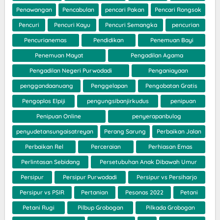
Penawangan
Pencabulan
pencari Pakan
Pencari Rongsok
Pencuri
Pencuri Kayu
Pencuri Semangka
pencurian
Pencurianemas
Pendidikan
Penemuan Bayi
Penemuan Mayat
Pengadilan Agama
Pengadilan Negeri Purwodadi
Penganiayaan
penggandaanuang
Penggelapan
Pengobatan Gratis
Pengoplos Elpiji
pengungsibanjirkudus
penipuan
Penipuan Online
penyerapanbulog
penyudetansungaisatreyan
Perang Sarung
Perbaikan Jalan
Perbaikan Rel
Perceraian
Perhiasan Emas
Perlintasan Sebidang
Persetubuhan Anak Dibawah Umur
Persipur
Persipur Purwodadi
Persipur vs Persiharjo
Persipur vs PSIR
Pertanian
Pesonas 2022
Petani
Petani Rugi
Pilbup Grobogan
Pilkada Grobogan