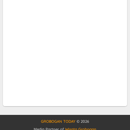
GROBOGAN TODAY
©
2026
Media Partner of
Wisata Grobogan