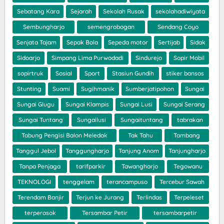
Sebatang Kara
Sejarah
Sekolah Rusak
sekolahadiwiyata
Sembungharjo
semengrobogan
Sendang Coyo
Senjata Tajam
Sepak Bola
Sepeda motor
Sertijab
Sidak
Sidoarjo
Simpang Lima Purwodadi
Sindurejo
Sopir Mobil
sopirtruk
Sosial
Sport
Stasiun Gundih
stiker bansos
Stunting
Suami
Sugihmanik
Sumberjatipohon
Sungai
Sungai Glugu
Sungai Klampis
Sungai Lusi
Sungai Serang
Sungai Tuntang
Sungailusi
Sungaituntang
tabrakan
Tabung Pengisi Balon Meledak
Tak Tahu
Tambang
Tanggul Jebol
Tanggungharjo
Tanjung Anom
Tanjungharjo
Tanpa Penjaga
tarifparkir
Tawangharjo
Tegowanu
TEKNOLOGI
tenggelam
terancampuso
Tercebur Sawah
Terendam Banjir
Terjun ke Jurang
Terlindas
Terpeleset
terperosok
Tersambar Petir
tersambarpetir