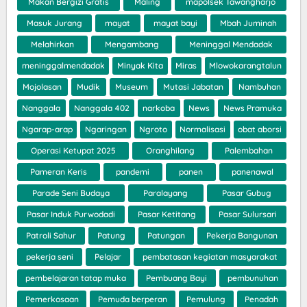
Makan Bergizi Gratis
Maling
mapolsek Tawangharjo
Masuk Jurang
mayat
mayat bayi
Mbah Juminah
Melahirkan
Mengambang
Meninggal Mendadak
meninggalmendadak
Minyak Kita
Miras
Mlowokarangtalun
Mojolasan
Mudik
Museum
Mutasi Jabatan
Nambuhan
Nanggala
Nanggala 402
narkoba
News
News Pramuka
Ngarap-arap
Ngaringan
Ngroto
Normalisasi
obat aborsi
Operasi Ketupat 2025
Oranghilang
Palembahan
Pameran Keris
pandemi
panen
panenawal
Parade Seni Budaya
Paralayang
Pasar Gubug
Pasar Induk Purwodadi
Pasar Ketitang
Pasar Sulursari
Patroli Sahur
Patung
Patungan
Pekerja Bangunan
pekerja seni
Pelajar
pembatasan kegiatan masyarakat
pembelajaran tatap muka
Pembuang Bayi
pembunuhan
Pemerkosaan
Pemuda berperan
Pemulung
Penadah