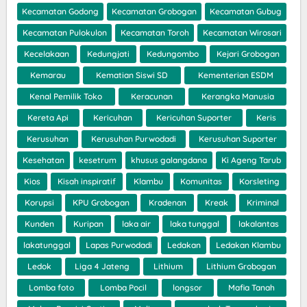
Kecamatan Godong
Kecamatan Grobogan
Kecamatan Gubug
Kecamatan Pulokulon
Kecamatan Toroh
Kecamatan Wirosari
Kecelakaan
Kedungjati
Kedungombo
Kejari Grobogan
Kemarau
Kematian Siswi SD
Kementerian ESDM
Kenal Pemilik Toko
Keracunan
Kerangka Manusia
Kereta Api
Kericuhan
Kericuhan Suporter
Keris
Kerusuhan
Kerusuhan Purwodadi
Kerusuhan Suporter
Kesehatan
kesetrum
khusus galangdana
Ki Ageng Tarub
Kios
Kisah inspiratif
Klambu
Komunitas
Korsleting
Korupsi
KPU Grobogan
Kradenan
Kreak
Kriminal
Kunden
Kuripan
laka air
laka tunggal
lakalantas
lakatunggal
Lapas Purwodadi
Ledakan
Ledakan Klambu
Ledok
Liga 4 Jateng
Lithium
Lithium Grobogan
Lomba foto
Lomba Pocil
longsor
Mafia Tanah