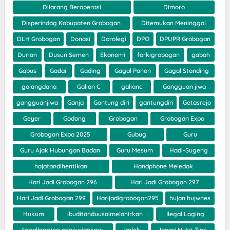
Dilarang Beroperasi
Dimoro
Disperindag Kabupaten Grobogan
Ditemukan Meninggal
DLH Grobogan
Donasi
Dorolegi
DPO
DPUPR Grobogan
Durian
Dusun Semen
Ekonomi
forkigrobogan
gabah
Gabus
Gadai
Gading
Gagal Panen
Gagal Standing
galangdana
Galian C
galianc
Gangguan jiwa
gangguanjiwa
Ganja
Gantung diri
gantungdiri
Getasrejo
Geyer
Godong
Grobogan
Grobogan Expo
Grobogan Expo 2025
Gubug
Guru
Guru Ajak Hubungan Badan
Guru Mesum
Hadi-Sugeng
hajatandihentikan
Handphone Meledak
Hari Jadi Grobogan 296
Hari Jadi Grobogan 297
Hari Jadi Grobogan 299
Harijadigrobogan295
hujan hujwnes
Hukum
ibuditanduusaimelahirkan
Ilegal Loging
ilegallogging pencuriankayu
imlek
Inpari Nutri Zinc