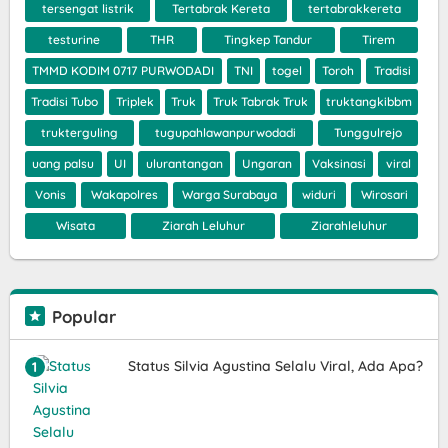
tersengat listrik
Tertabrak Kereta
tertabrakkereta
testurine
THR
Tingkep Tandur
Tirem
TMMD KODIM 0717 PURWODADI
TNI
togel
Toroh
Tradisi
Tradisi Tubo
Triplek
Truk
Truk Tabrak Truk
truktangkibbm
trukterguling
tugupahlawanpurwodadi
Tunggulrejo
uang palsu
UI
ulurantangan
Ungaran
Vaksinasi
viral
Vonis
Wakapolres
Warga Surabaya
widuri
Wirosari
Wisata
Ziarah Leluhur
Ziarahleluhur
Popular
Status Silvia Agustina Selalu Viral, Ada Apa?