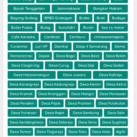
Bocah Tenggelam
bommakasar
Bongkar Makam
Boyong Grobog
BPBD Grobogan
Brabo
Brati
Budaya
Bulan Puasa
Bulog
bunuhdiri
Buron
bus vs motor
Cafe Karaoke
Candisari
Cemburu
cintasesamajenis
Curanmor
curi HP
Damkar
Daop 4 Semarang
Demo
Demonstrasi
Depok
Desa Bago
Desa Belor
Desa Boloh
Desa Cangkring
Desa Curug
Desa Gaji
Desa Godan
Desa Harjowinangun
Desa Juworo
Desa Kalirejo
Desa Karangrejo
Desa Kedungrejo
Desa Kemiri
Desa Ketro
Desa Kramat
Desa Kronggen
Desa Mangin
Desa Menawan
Desa Pendem
Desa Pojok
Desa Pranten
Desa Pulokulon
Desa Putatsari
Desa Rajek
Desa Sambung
Desa Selo
Desa Sendangharjo
Desa Sidorejo
Desa Simo
Desa Sugihan
Desa Temon
Desa Tlogorejo
Desa Toko
Desa Wolo
digilir