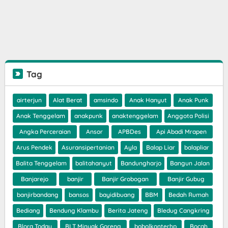
Tag
airterjun
Alat Berat
amsindo
Anak Hanyut
Anak Punk
Anak Tenggelam
anakpunk
anaktenggelam
Anggota Polisi
Angka Perceraian
Ansor
APBDes
Api Abadi Mrapen
Arus Pendek
Asuransipertanian
Ayla
Balap Liar
balapliar
Balita Tenggelam
balitahanyut
Bandungharjo
Bangun Jalan
Banjarejo
banjir
Banjir Grobogan
Banjir Gubug
banjirbandang
bansos
bayidibuang
BBM
Bedah Rumah
Bediang
Bendung Klambu
Berita Jateng
Bledug Cangkring
Blora Today
BLT Minyak Goreng
bobolkonterhp
Bocah