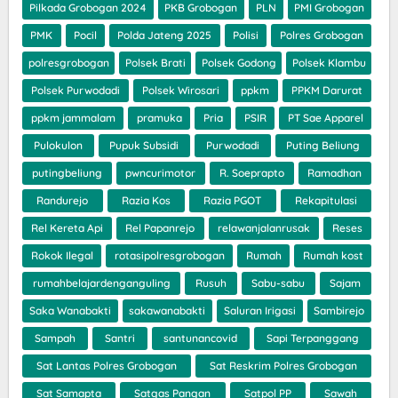
Pilkada Grobogan 2024
PKB Grobogan
PLN
PMI Grobogan
PMK
Pocil
Polda Jateng 2025
Polisi
Polres Grobogan
polresgrobogan
Polsek Brati
Polsek Godong
Polsek Klambu
Polsek Purwodadi
Polsek Wirosari
ppkm
PPKM Darurat
ppkm jammalam
pramuka
Pria
PSIR
PT Sae Apparel
Pulokulon
Pupuk Subsidi
Purwodadi
Puting Beliung
putingbeliung
pwncurimotor
R. Soeprapto
Ramadhan
Randurejo
Razia Kos
Razia PGOT
Rekapitulasi
Rel Kereta Api
Rel Papanrejo
relawanjalanrusak
Reses
Rokok Ilegal
rotasipolresgrobogan
Rumah
Rumah kost
rumahbelajardenganguling
Rusuh
Sabu-sabu
Sajam
Saka Wanabakti
sakawanabakti
Saluran Irigasi
Sambirejo
Sampah
Santri
santunancovid
Sapi Terpanggang
Sat Lantas Polres Grobogan
Sat Reskrim Polres Grobogan
Sat Samapta
Satgas Pangan
Satpol PP
Sawah