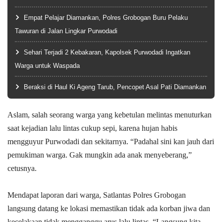
Empat Pelajar Diamankan, Polres Grobogan Buru Pelaku
Tawuran di Jalan Lingkar Purwodadi
Sehari Terjadi 2 Kebakaran, Kapolsek Purwodadi Ingatkan
Warga untuk Waspada
Beraksi di Haul Ki Ageng Tarub, Pencopet Asal Pati Diamankan
Aslam, salah seorang warga yang kebetulan melintas menuturkan
saat kejadian lalu lintas cukup sepi, karena hujan habis
mengguyur Purwodadi dan sekitarnya. “Padahal sini kan jauh dari
pemukiman warga. Gak mungkin ada anak menyeberang,”
cetusnya.
Mendapat laporan dari warga, Satlantas Polres Grobogan
langsung datang ke lokasi memastikan tidak ada korban jiwa dan
kecelakaan tidak mengganggu arus lalu lintas. “Langsung kita