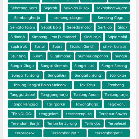
Sebatang Kara
Sejarah
Sekolah Rusak
sekolahadiwiyata
Sembungharjo
semengrobogan
Sendang Coyo
Senjata Tajam
Sepak Bola
Sepeda motor
Sertijab
Sidak
Sidoarjo
Simpang Lima Purwodadi
Sindurejo
Sopir Mobil
sopirtruk
Sosial
Sport
Stasiun Gundih
stiker bansos
Stunting
Suami
Sugihmanik
Sumberjatipohon
Sungai
Sungai Glugu
Sungai Klampis
Sungai Lusi
Sungai Serang
Sungai Tuntang
Sungailusi
Sungaituntang
tabrakan
Tabung Pengisi Balon Meledak
Tak Tahu
Tambang
Tanggul Jebol
Tanggungharjo
Tanjung Anom
Tanjungharjo
Tanpa Penjaga
tarifparkir
Tawangharjo
Tegowanu
TEKNOLOGI
tenggelam
terancampuso
Tercebur Sawah
Terendam Banjir
Terjun ke Jurang
Terlindas
Terpeleset
terperosok
Tersambar Petir
tersambarpetir