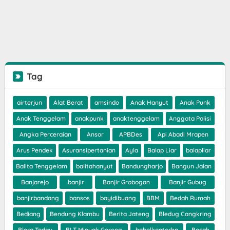
Tag
airterjun
Alat Berat
amsindo
Anak Hanyut
Anak Punk
Anak Tenggelam
anakpunk
anaktenggelam
Anggota Polisi
Angka Perceraian
Ansor
APBDes
Api Abadi Mrapen
Arus Pendek
Asuransipertanian
Ayla
Balap Liar
balapliar
Balita Tenggelam
balitahanyut
Bandungharjo
Bangun Jalan
Banjarejo
banjir
Banjir Grobogan
Banjir Gubug
banjirbandang
bansos
bayidibuang
BBM
Bedah Rumah
Bediang
Bendung Klambu
Berita Jateng
Bledug Cangkring
Blora Today
BLT Minyak Goreng
bobolkonterhp
Bocah