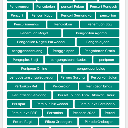
Penawangan
Pencabulan
pencari Pakan
Pencari Rongsok
Pencuri
Pencuri Kayu
Pencuri Semangka
pencurian
Pencurianemas
Pendidikan
Penemuan Bayi
Penemuan Mayat
Pengadilan Agama
Pengadilan Negeri Purwodadi
Penganiayaan
penggandaanuang
Penggelapan
Pengobatan Gratis
Pengoplos Elpiji
pengungsibanjirkudus
penipuan
Penipuan Online
penyerapanbulog
penyudetansungaisatreyan
Perang Sarung
Perbaikan Jalan
Perbaikan Rel
Perceraian
Perhiasan Emas
Perlintasan Sebidang
Persetubuhan Anak Dibawah Umur
Persipur
Persipur Purwodadi
Persipur vs Persiharjo
Persipur vs PSIR
Pertanian
Pesonas 2022
Petani
Petani Rugi
Pilbup Grobogan
Pilkada Grobogan