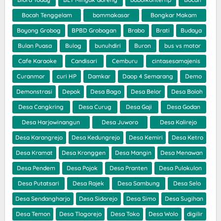
Bocah Tenggelam
bommakasar
Bongkar Makam
Boyong Grobog
BPBD Grobogan
Brabo
Brati
Budaya
Bulan Puasa
Bulog
bunuhdiri
Buron
bus vs motor
Cafe Karaoke
Candisari
Cemburu
cintasesamajenis
Curanmor
curi HP
Damkar
Daop 4 Semarang
Demo
Demonstrasi
Depok
Desa Bago
Desa Belor
Desa Boloh
Desa Cangkring
Desa Curug
Desa Gaji
Desa Godan
Desa Harjowinangun
Desa Juworo
Desa Kalirejo
Desa Karangrejo
Desa Kedungrejo
Desa Kemiri
Desa Ketro
Desa Kramat
Desa Kronggen
Desa Mangin
Desa Menawan
Desa Pendem
Desa Pojok
Desa Pranten
Desa Pulokulon
Desa Putatsari
Desa Rajek
Desa Sambung
Desa Selo
Desa Sendangharjo
Desa Sidorejo
Desa Simo
Desa Sugihan
Desa Temon
Desa Tlogorejo
Desa Toko
Desa Wolo
digilir