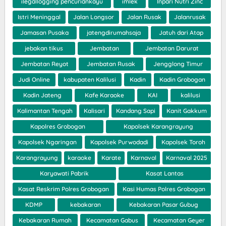
ilegallogging pencuriankayu
imlek
Inpari Nutri Zinc
Istri Meninggal
Jalan Longsor
Jalan Rusak
Jalanrusak
Jamasan Pusaka
jatengdirumahsaja
Jatuh dari Atap
jebakan tikus
Jembatan
Jembatan Darurat
Jembatan Reyot
Jembatan Rusak
Jengglong Timur
Judi Online
kabupaten Kalilusi
Kadin
Kadin Grobogan
Kadin Jateng
Kafe Karaoke
KAI
kalilusi
Kalimantan Tengah
Kalisari
Kandang Sapi
Kanit Gakkum
Kapolres Grobogan
Kapolsek Karangrayung
Kapolsek Ngaringan
Kapolsek Purwodadi
Kapolsek Toroh
Karangrayung
karaoke
Karate
Karnaval
Karnaval 2025
Karyawati Pabrik
Kasat Lantas
Kasat Reskrim Polres Grobogan
Kasi Humas Polres Grobogan
KDMP
kebakaran
Kebakaran Pasar Gubug
Kebakaran Rumah
Kecamatan Gabus
Kecamatan Geyer