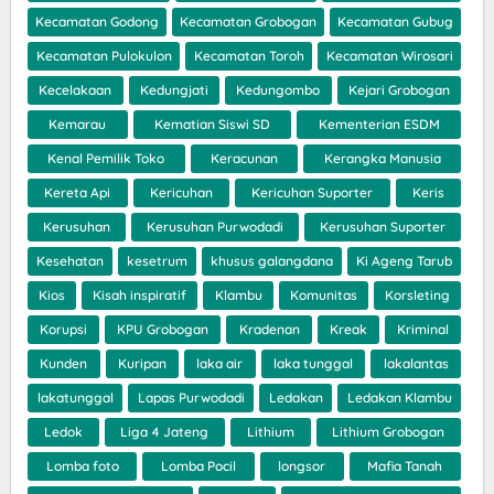
Kecamatan Godong
Kecamatan Grobogan
Kecamatan Gubug
Kecamatan Pulokulon
Kecamatan Toroh
Kecamatan Wirosari
Kecelakaan
Kedungjati
Kedungombo
Kejari Grobogan
Kemarau
Kematian Siswi SD
Kementerian ESDM
Kenal Pemilik Toko
Keracunan
Kerangka Manusia
Kereta Api
Kericuhan
Kericuhan Suporter
Keris
Kerusuhan
Kerusuhan Purwodadi
Kerusuhan Suporter
Kesehatan
kesetrum
khusus galangdana
Ki Ageng Tarub
Kios
Kisah inspiratif
Klambu
Komunitas
Korsleting
Korupsi
KPU Grobogan
Kradenan
Kreak
Kriminal
Kunden
Kuripan
laka air
laka tunggal
lakalantas
lakatunggal
Lapas Purwodadi
Ledakan
Ledakan Klambu
Ledok
Liga 4 Jateng
Lithium
Lithium Grobogan
Lomba foto
Lomba Pocil
longsor
Mafia Tanah