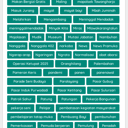
Makan Bergizi Gratis
Maling
mapolsek Tawangharjo
Masuk Jurang
mayat
mayat bayi
Mbah Juminah
Melahirkan
Mengambang
Meninggal Mendadak
meninggalmendadak
Minyak Kita
Miras
Mlowokarangtalun
Mojolasan
Mudik
Museum
Mutasi Jabatan
Nambuhan
Nanggala
Nanggala 402
narkoba
News
News Pramuka
Ngarap-arap
Ngaringan
Ngroto
Normalisasi
obat aborsi
Operasi Ketupat 2025
Oranghilang
Palembahan
Pameran Keris
pandemi
panen
panenawal
Parade Seni Budaya
Paralayang
Pasar Gubug
Pasar Induk Purwodadi
Pasar Ketitang
Pasar Sulursari
Patroli Sahur
Patung
Patungan
Pekerja Bangunan
pekerja seni
Pelajar
pembatasan kegiatan masyarakat
pembelajaran tatap muka
Pembuang Bayi
pembunuhan
Pemerkosaan
Pemuda berperan
Pemulung
Penadah