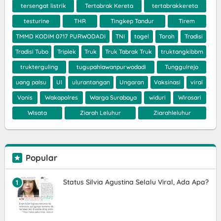
tersengat listrik
Tertabrak Kereta
tertabrakkereta
testurine
THR
Tingkep Tandur
Tirem
TMMD KODIM 0717 PURWODADI
TNI
togel
Toroh
Tradisi
Tradisi Tubo
Triplek
Truk
Truk Tabrak Truk
truktangkibbm
trukterguling
tugupahlawanpurwodadi
Tunggulrejo
uang palsu
UI
ulurantangan
Ungaran
Vaksinasi
viral
Vonis
Wakapolres
Warga Surabaya
widuri
Wirosari
Wisata
Ziarah Leluhur
Ziarahleluhur
Popular
Status Silvia Agustina Selalu Viral, Ada Apa?