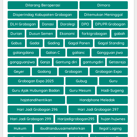
Dilarang Beroperasi
Dimoro
Disperindag Kabupaten Grobogan
Ditemukan Meninggal
DLH Grobogan
Donasi
Dorolegi
DPO
DPUPR Grobogan
Durian
Dusun Semen
Ekonomi
forkigrobogan
gabah
Gabus
Gadai
Gading
Gagal Panen
Gagal Standing
galangdana
Galian C
galianc
Gangguan jiwa
gangguanjiwa
Ganja
Gantung diri
gantungdiri
Getasrejo
Geyer
Godong
Grobogan
Grobogan Expo
Grobogan Expo 2025
Gubug
Guru
Guru Ajak Hubungan Badan
Guru Mesum
Hadi-Sugeng
hajatandihentikan
Handphone Meledak
Hari Jadi Grobogan 296
Hari Jadi Grobogan 297
Hari Jadi Grobogan 299
Harijadigrobogan295
hujan hujwnes
Hukum
ibuditanduusaimelahirkan
Ilegal Loging