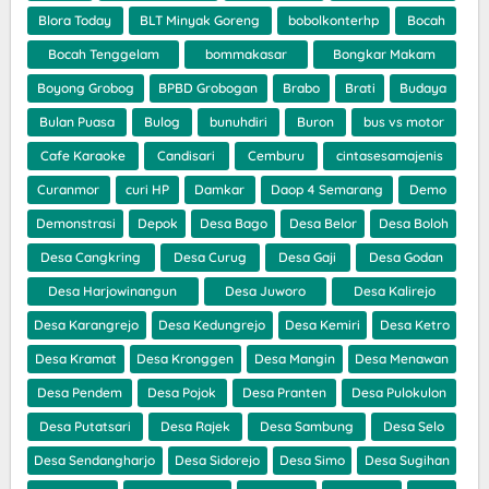
Blora Today
BLT Minyak Goreng
bobolkonterhp
Bocah
Bocah Tenggelam
bommakasar
Bongkar Makam
Boyong Grobog
BPBD Grobogan
Brabo
Brati
Budaya
Bulan Puasa
Bulog
bunuhdiri
Buron
bus vs motor
Cafe Karaoke
Candisari
Cemburu
cintasesamajenis
Curanmor
curi HP
Damkar
Daop 4 Semarang
Demo
Demonstrasi
Depok
Desa Bago
Desa Belor
Desa Boloh
Desa Cangkring
Desa Curug
Desa Gaji
Desa Godan
Desa Harjowinangun
Desa Juworo
Desa Kalirejo
Desa Karangrejo
Desa Kedungrejo
Desa Kemiri
Desa Ketro
Desa Kramat
Desa Kronggen
Desa Mangin
Desa Menawan
Desa Pendem
Desa Pojok
Desa Pranten
Desa Pulokulon
Desa Putatsari
Desa Rajek
Desa Sambung
Desa Selo
Desa Sendangharjo
Desa Sidorejo
Desa Simo
Desa Sugihan