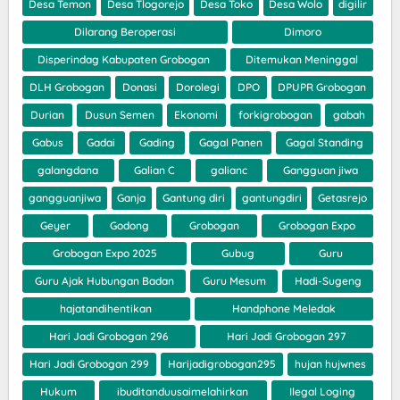
Desa Temon
Desa Tlogorejo
Desa Toko
Desa Wolo
digilir
Dilarang Beroperasi
Dimoro
Disperindag Kabupaten Grobogan
Ditemukan Meninggal
DLH Grobogan
Donasi
Dorolegi
DPO
DPUPR Grobogan
Durian
Dusun Semen
Ekonomi
forkigrobogan
gabah
Gabus
Gadai
Gading
Gagal Panen
Gagal Standing
galangdana
Galian C
galianc
Gangguan jiwa
gangguanjiwa
Ganja
Gantung diri
gantungdiri
Getasrejo
Geyer
Godong
Grobogan
Grobogan Expo
Grobogan Expo 2025
Gubug
Guru
Guru Ajak Hubungan Badan
Guru Mesum
Hadi-Sugeng
hajatandihentikan
Handphone Meledak
Hari Jadi Grobogan 296
Hari Jadi Grobogan 297
Hari Jadi Grobogan 299
Harijadigrobogan295
hujan hujwnes
Hukum
ibuditanduusaimelahirkan
Ilegal Loging