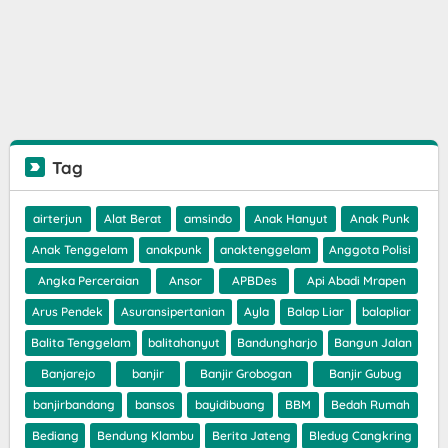
Tag
airterjun
Alat Berat
amsindo
Anak Hanyut
Anak Punk
Anak Tenggelam
anakpunk
anaktenggelam
Anggota Polisi
Angka Perceraian
Ansor
APBDes
Api Abadi Mrapen
Arus Pendek
Asuransipertanian
Ayla
Balap Liar
balapliar
Balita Tenggelam
balitahanyut
Bandungharjo
Bangun Jalan
Banjarejo
banjir
Banjir Grobogan
Banjir Gubug
banjirbandang
bansos
bayidibuang
BBM
Bedah Rumah
Bediang
Bendung Klambu
Berita Jateng
Bledug Cangkring