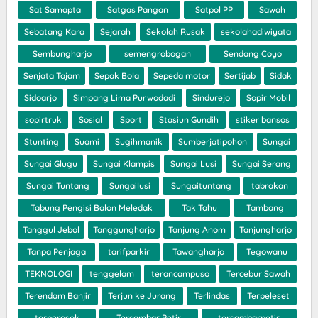
Sat Samapta
Satgas Pangan
Satpol PP
Sawah
Sebatang Kara
Sejarah
Sekolah Rusak
sekolahadiwiyata
Sembungharjo
semengrobogan
Sendang Coyo
Senjata Tajam
Sepak Bola
Sepeda motor
Sertijab
Sidak
Sidoarjo
Simpang Lima Purwodadi
Sindurejo
Sopir Mobil
sopirtruk
Sosial
Sport
Stasiun Gundih
stiker bansos
Stunting
Suami
Sugihmanik
Sumberjatipohon
Sungai
Sungai Glugu
Sungai Klampis
Sungai Lusi
Sungai Serang
Sungai Tuntang
Sungailusi
Sungaituntang
tabrakan
Tabung Pengisi Balon Meledak
Tak Tahu
Tambang
Tanggul Jebol
Tanggungharjo
Tanjung Anom
Tanjungharjo
Tanpa Penjaga
tarifparkir
Tawangharjo
Tegowanu
TEKNOLOGI
tenggelam
terancampuso
Tercebur Sawah
Terendam Banjir
Terjun ke Jurang
Terlindas
Terpeleset
terperosok
Tersambar Petir
tersambarpetir