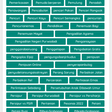
Pemerkosaan
Pemuda berperan
Pemulung
Penadah
Penawangan
Pencabulan
pencari Pakan
Pencari Rongsok
Pencuri
Pencuri Kayu
Pencuri Semangka
pencurian
Pencurianemas
Pendidikan
Penemuan Bayi
Penemuan Mayat
Pengadilan Agama
Pengadilan Negeri Purwodadi
Penganiayaan
penggandaanuang
Penggelapan
Pengobatan Gratis
Pengoplos Elpiji
pengungsibanjirkudus
penipuan
Penipuan Online
penyerapanbulog
penyudetansungaisatreyan
Perang Sarung
Perbaikan Jalan
Perbaikan Rel
Perceraian
Perhiasan Emas
Perlintasan Sebidang
Persetubuhan Anak Dibawah Umur
Persipur
Persipur Purwodadi
Persipur vs Persiharjo
Persipur vs PSIR
Pertanian
Pesonas 2022
Petani
Petani Rugi
Pilbup Grobogan
Pilkada Grobogan