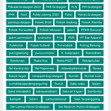
Pilkada Grobogan 2024
PKB Grobogan
PLN
PMI Grobogan
PMK
Pocil
Polda Jateng 2025
Polisi
Polres Grobogan
polresgrobogan
Polsek Brati
Polsek Godong
Polsek Klambu
Polsek Purwodadi
Polsek Wirosari
ppkm
PPKM Darurat
ppkm jammalam
pramuka
Pria
PSIR
PT Sae Apparel
Pulokulon
Pupuk Subsidi
Purwodadi
Puting Beliung
putingbeliung
pwncurimotor
R. Soeprapto
Ramadhan
Randurejo
Razia Kos
Razia PGOT
Rekapitulasi
Rel Kereta Api
Rel Papanrejo
relawanjalanrusak
Reses
Rokok Ilegal
rotasipolresgrobogan
Rumah
Rumah kost
rumahbelajardenganguling
Rusuh
Sabu-sabu
Sajam
Saka Wanabakti
sakawanabakti
Saluran Irigasi
Sambirejo
Sampah
Santri
santunancovid
Sapi Terpanggang
Sat Lantas Polres Grobogan
Sat Reskrim Polres Grobogan