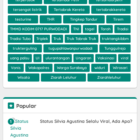
tersengat listrik
Tertabrak Kereta
tertabrakkereta
testurine
THR
Tingkep Tandur
Tirem
TMMD KODIM 0717 PURWODADI
TNI
togel
Toroh
Tradisi
Tradisi Tubo
Triplek
Truk
Truk Tabrak Truk
truktangkibbm
trukterguling
tugupahlawanpurwodadi
Tunggulrejo
uang palsu
UI
ulurantangan
Ungaran
Vaksinasi
viral
Vonis
Wakapolres
Warga Surabaya
widuri
Wirosari
Wisata
Ziarah Leluhur
Ziarahleluhur
Popular
Status Silvia Agustina Selalu Viral, Ada Apa?