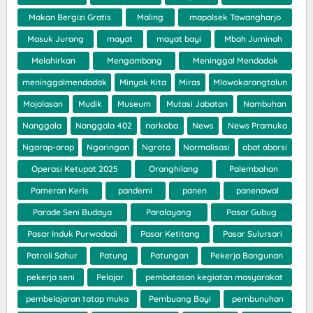
Makan Bergizi Gratis
Maling
mapolsek Tawangharjo
Masuk Jurang
mayat
mayat bayi
Mbah Juminah
Melahirkan
Mengambang
Meninggal Mendadak
meninggalmendadak
Minyak Kita
Miras
Mlowokarangtalun
Mojolasan
Mudik
Museum
Mutasi Jabatan
Nambuhan
Nanggala
Nanggala 402
narkoba
News
News Pramuka
Ngarap-arap
Ngaringan
Ngroto
Normalisasi
obat aborsi
Operasi Ketupat 2025
Oranghilang
Palembahan
Pameran Keris
pandemi
panen
panenawal
Parade Seni Budaya
Paralayang
Pasar Gubug
Pasar Induk Purwodadi
Pasar Ketitang
Pasar Sulursari
Patroli Sahur
Patung
Patungan
Pekerja Bangunan
pekerja seni
Pelajar
pembatasan kegiatan masyarakat
pembelajaran tatap muka
Pembuang Bayi
pembunuhan