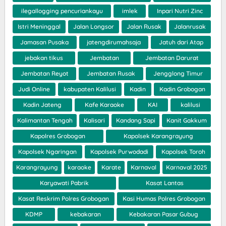
ilegallogging pencuriankayu
imlek
Inpari Nutri Zinc
Istri Meninggal
Jalan Longsor
Jalan Rusak
Jalanrusak
Jamasan Pusaka
jatengdirumahsaja
Jatuh dari Atap
jebakan tikus
Jembatan
Jembatan Darurat
Jembatan Reyot
Jembatan Rusak
Jengglong Timur
Judi Online
kabupaten Kalilusi
Kadin
Kadin Grobogan
Kadin Jateng
Kafe Karaoke
KAI
kalilusi
Kalimantan Tengah
Kalisari
Kandang Sapi
Kanit Gakkum
Kapolres Grobogan
Kapolsek Karangrayung
Kapolsek Ngaringan
Kapolsek Purwodadi
Kapolsek Toroh
Karangrayung
karaoke
Karate
Karnaval
Karnaval 2025
Karyawati Pabrik
Kasat Lantas
Kasat Reskrim Polres Grobogan
Kasi Humas Polres Grobogan
KDMP
kebakaran
Kebakaran Pasar Gubug