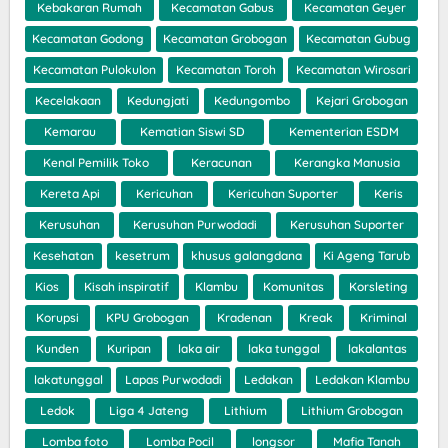
Kebakaran Rumah
Kecamatan Gabus
Kecamatan Geyer
Kecamatan Godong
Kecamatan Grobogan
Kecamatan Gubug
Kecamatan Pulokulon
Kecamatan Toroh
Kecamatan Wirosari
Kecelakaan
Kedungjati
Kedungombo
Kejari Grobogan
Kemarau
Kematian Siswi SD
Kementerian ESDM
Kenal Pemilik Toko
Keracunan
Kerangka Manusia
Kereta Api
Kericuhan
Kericuhan Suporter
Keris
Kerusuhan
Kerusuhan Purwodadi
Kerusuhan Suporter
Kesehatan
kesetrum
khusus galangdana
Ki Ageng Tarub
Kios
Kisah inspiratif
Klambu
Komunitas
Korsleting
Korupsi
KPU Grobogan
Kradenan
Kreak
Kriminal
Kunden
Kuripan
laka air
laka tunggal
lakalantas
lakatunggal
Lapas Purwodadi
Ledakan
Ledakan Klambu
Ledok
Liga 4 Jateng
Lithium
Lithium Grobogan
Lomba foto
Lomba Pocil
longsor
Mafia Tanah