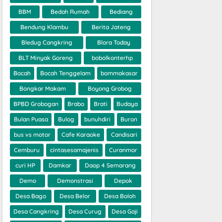
BBM
Bedah Rumah
Bediang
Bendung Klambu
Berita Jateng
Bledug Cangkring
Blora Today
BLT Minyak Goreng
bobolkonterhp
Bocah
Bocah Tenggelam
bommakasar
Bongkar Makam
Boyong Grobog
BPBD Grobogan
Brabo
Brati
Budaya
Bulan Puasa
Bulog
bunuhdiri
Buron
bus vs motor
Cafe Karaoke
Candisari
Cemburu
cintasesamajenis
Curanmor
curi HP
Damkar
Daop 4 Semarang
Demo
Demonstrasi
Depok
Desa Bago
Desa Belor
Desa Boloh
Desa Cangkring
Desa Curug
Desa Gaji