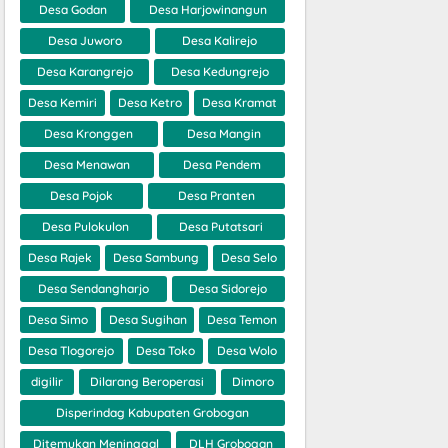
Desa Godan
Desa Harjowinangun
Desa Juworo
Desa Kalirejo
Desa Karangrejo
Desa Kedungrejo
Desa Kemiri
Desa Ketro
Desa Kramat
Desa Kronggen
Desa Mangin
Desa Menawan
Desa Pendem
Desa Pojok
Desa Pranten
Desa Pulokulon
Desa Putatsari
Desa Rajek
Desa Sambung
Desa Selo
Desa Sendangharjo
Desa Sidorejo
Desa Simo
Desa Sugihan
Desa Temon
Desa Tlogorejo
Desa Toko
Desa Wolo
digilir
Dilarang Beroperasi
Dimoro
Disperindag Kabupaten Grobogan
Ditemukan Meninggal
DLH Grobogan