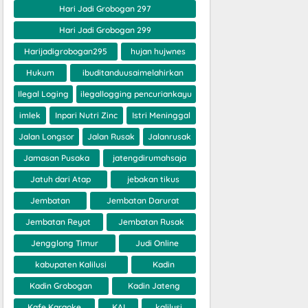
Hari Jadi Grobogan 297
Hari Jadi Grobogan 299
Harijadigrobogan295
hujan hujwnes
Hukum
ibuditanduusaimelahirkan
Ilegal Loging
ilegallogging pencuriankayu
imlek
Inpari Nutri Zinc
Istri Meninggal
Jalan Longsor
Jalan Rusak
Jalanrusak
Jamasan Pusaka
jatengdirumahsaja
Jatuh dari Atap
jebakan tikus
Jembatan
Jembatan Darurat
Jembatan Reyot
Jembatan Rusak
Jengglong Timur
Judi Online
kabupaten Kalilusi
Kadin
Kadin Grobogan
Kadin Jateng
Kafe Karaoke
KAI
kalilusi