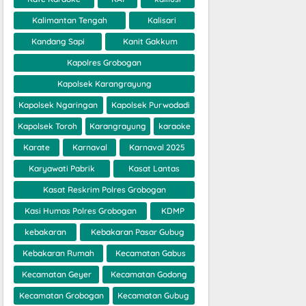
Kalimantan Tengah
Kalisari
Kandang Sapi
Kanit Gakkum
Kapolres Grobogan
Kapolsek Karangrayung
Kapolsek Ngaringan
Kapolsek Purwodadi
Kapolsek Toroh
Karangrayung
karaoke
Karate
Karnaval
Karnaval 2025
Karyawati Pabrik
Kasat Lantas
Kasat Reskrim Polres Grobogan
Kasi Humas Polres Grobogan
KDMP
kebakaran
Kebakaran Pasar Gubug
Kebakaran Rumah
Kecamatan Gabus
Kecamatan Geyer
Kecamatan Godong
Kecamatan Grobogan
Kecamatan Gubug