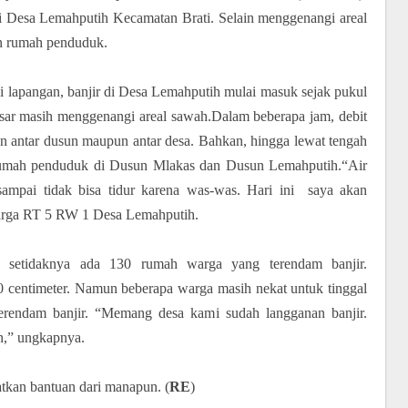
 Desa Lemahputih Kecamatan Brati. Selain menggenangi areal
an rumah penduduk.
 lapangan, banjir di Desa Lemahputih mulai masuk sejak pukul
besar masih menggenangi areal sawah.Dalam beberapa jam, debit
an antar dusun maupun antar desa. Bahkan, hingga lewat tengah
 rumah penduduk di Dusun Mlakas dan Dusun Lemahputih.“Air
ampai tidak bisa tidur karena was-was. Hari ini saya akan
warga RT 5 RW 1 Desa Lemahputih.
, setidaknya ada 130 rumah warga yang terendam banjir.
70 centimeter. Namun beberapa warga masih nekat untuk tinggal
erendam banjir. “Memang desa kami sudah langganan banjir.
in,” ungkapnya.
atkan bantuan dari manapun. (
RE
)