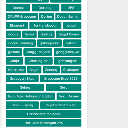
Donasi
Dorolegi
DPO
DPUPR Grobogan
Durian
Dusun Semen
Ekonomi
forkigrobogan
gabah
Gabus
Gadai
Gading
Gagal Panen
Gagal Standing
galangdana
Galian C
galianc
Gangguan jiwa
gangguanjiwa
Ganja
Gantung diri
gantungdiri
Getasrejo
Geyer
Godong
Grobogan
Grobogan Expo
Grobogan Expo 2025
Gubug
Guru
Guru Ajak Hubungan Badan
Guru Mesum
Hadi-Sugeng
hajatandihentikan
Handphone Meledak
Hari Jadi Grobogan 296