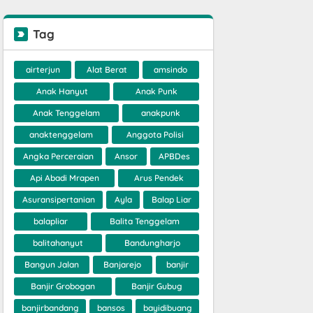
Tag
airterjun
Alat Berat
amsindo
Anak Hanyut
Anak Punk
Anak Tenggelam
anakpunk
anaktenggelam
Anggota Polisi
Angka Perceraian
Ansor
APBDes
Api Abadi Mrapen
Arus Pendek
Asuransipertanian
Ayla
Balap Liar
balapliar
Balita Tenggelam
balitahanyut
Bandungharjo
Bangun Jalan
Banjarejo
banjir
Banjir Grobogan
Banjir Gubug
banjirbandang
bansos
bayidibuang