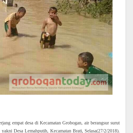
erjang empat desa di Kecamatan Grobogan, air berangsur surut
, yakni Desa Lemahputih, Kecamatan Brati, Selasa(27/2/2018).