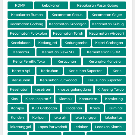
KDMP
kebakaran
Kebakaran Pasar Gubug
Kebakaran Rumah
Kecamatan Gabus
Kecamatan Geyer
Kecamatan Godong
Kecamatan Grobogan
Kecamatan Gubug
Kecamatan Pulokulon
Kecamatan Toroh
Kecamatan Wirosari
Kecelakaan
Kedungjati
Kedungombo
Kejari Grobogan
Kemarau
Kematian Siswi SD
Kementerian ESDM
Kenal Pemilik Toko
Keracunan
Kerangka Manusia
Kereta Api
Kericuhan
Kericuhan Suporter
Keris
Kerusuhan
Kerusuhan Purwodadi
Kerusuhan Suporter
Kesehatan
kesetrum
khusus galangdana
Ki Ageng Tarub
Kios
Kisah inspiratif
Klambu
Komunitas
Korsleting
Korupsi
KPU Grobogan
Kradenan
Kreak
Kriminal
Kunden
Kuripan
laka air
laka tunggal
lakalantas
lakatunggal
Lapas Purwodadi
Ledakan
Ledakan Klambu