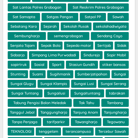
Sat Lantas Polres Grobogan
Sat Reskrim Polres Grobogan
Sat Samapta
Satgas Pangan
Satpol PP
Sawah
Sebatang Kara
Sejarah
Sekolah Rusak
sekolahadiwiyata
Sembungharjo
semengrobogan
Sendang Coyo
Senjata Tajam
Sepak Bola
Sepeda motor
Sertijab
Sidak
Sidoarjo
Simpang Lima Purwodadi
Sindurejo
Sopir Mobil
sopirtruk
Sosial
Sport
Stasiun Gundih
stiker bansos
Stunting
Suami
Sugihmanik
Sumberjatipohon
Sungai
Sungai Glugu
Sungai Klampis
Sungai Lusi
Sungai Serang
Sungai Tuntang
Sungailusi
Sungaituntang
tabrakan
Tabung Pengisi Balon Meledak
Tak Tahu
Tambang
Tanggul Jebol
Tanggungharjo
Tanjung Anom
Tanjungharjo
Tanpa Penjaga
tarifparkir
Tawangharjo
Tegowanu
TEKNOLOGI
tenggelam
terancampuso
Tercebur Sawah