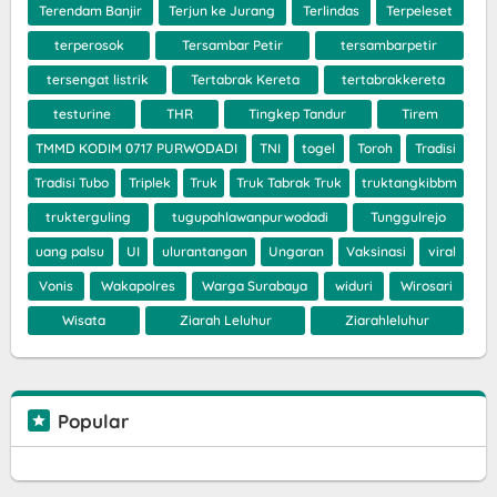
Terendam Banjir
Terjun ke Jurang
Terlindas
Terpeleset
terperosok
Tersambar Petir
tersambarpetir
tersengat listrik
Tertabrak Kereta
tertabrakkereta
testurine
THR
Tingkep Tandur
Tirem
TMMD KODIM 0717 PURWODADI
TNI
togel
Toroh
Tradisi
Tradisi Tubo
Triplek
Truk
Truk Tabrak Truk
truktangkibbm
trukterguling
tugupahlawanpurwodadi
Tunggulrejo
uang palsu
UI
ulurantangan
Ungaran
Vaksinasi
viral
Vonis
Wakapolres
Warga Surabaya
widuri
Wirosari
Wisata
Ziarah Leluhur
Ziarahleluhur
Popular