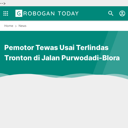
-->
GROBOGAN TODAY
Home
News
Pemotor Tewas Usai Terlindas
Tronton di Jalan Purwodadi-Blora