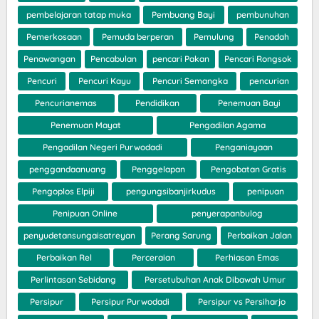
pembelajaran tatap muka
Pembuang Bayi
pembunuhan
Pemerkosaan
Pemuda berperan
Pemulung
Penadah
Penawangan
Pencabulan
pencari Pakan
Pencari Rongsok
Pencuri
Pencuri Kayu
Pencuri Semangka
pencurian
Pencurianemas
Pendidikan
Penemuan Bayi
Penemuan Mayat
Pengadilan Agama
Pengadilan Negeri Purwodadi
Penganiayaan
penggandaanuang
Penggelapan
Pengobatan Gratis
Pengoplos Elpiji
pengungsibanjirkudus
penipuan
Penipuan Online
penyerapanbulog
penyudetansungaisatreyan
Perang Sarung
Perbaikan Jalan
Perbaikan Rel
Perceraian
Perhiasan Emas
Perlintasan Sebidang
Persetubuhan Anak Dibawah Umur
Persipur
Persipur Purwodadi
Persipur vs Persiharjo