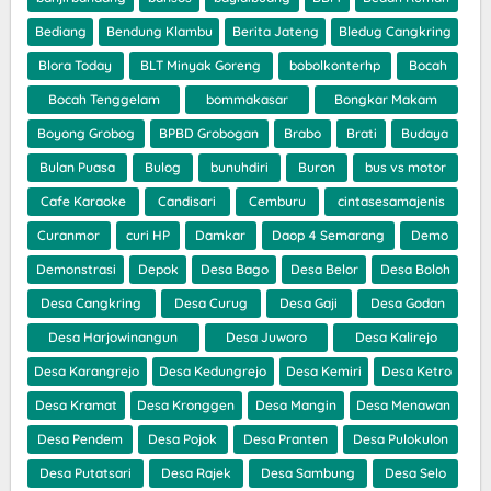
Bediang
Bendung Klambu
Berita Jateng
Bledug Cangkring
Blora Today
BLT Minyak Goreng
bobolkonterhp
Bocah
Bocah Tenggelam
bommakasar
Bongkar Makam
Boyong Grobog
BPBD Grobogan
Brabo
Brati
Budaya
Bulan Puasa
Bulog
bunuhdiri
Buron
bus vs motor
Cafe Karaoke
Candisari
Cemburu
cintasesamajenis
Curanmor
curi HP
Damkar
Daop 4 Semarang
Demo
Demonstrasi
Depok
Desa Bago
Desa Belor
Desa Boloh
Desa Cangkring
Desa Curug
Desa Gaji
Desa Godan
Desa Harjowinangun
Desa Juworo
Desa Kalirejo
Desa Karangrejo
Desa Kedungrejo
Desa Kemiri
Desa Ketro
Desa Kramat
Desa Kronggen
Desa Mangin
Desa Menawan
Desa Pendem
Desa Pojok
Desa Pranten
Desa Pulokulon
Desa Putatsari
Desa Rajek
Desa Sambung
Desa Selo