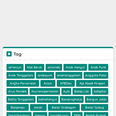
Tag
airterjun
Alat Berat
amsindo
Anak Hanyut
Anak Punk
Anak Tenggelam
anakpunk
anaktenggelam
Anggota Polisi
Angka Perceraian
Ansor
APBDes
Api Abadi Mrapen
Arus Pendek
Asuransipertanian
Ayla
Balap Liar
balapliar
Balita Tenggelam
balitahanyut
Bandungharjo
Bangun Jalan
Banjarejo
banjir
Banjir Grobogan
Banjir Gubug
banjirbandang
bansos
bayidibuang
BBM
Bedah Rumah