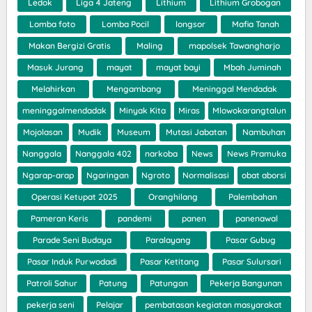
Ledok
Liga 4 Jateng
Lithium
Lithium Grobogan
Lomba foto
Lomba Pocil
longsor
Mafia Tanah
Makan Bergizi Gratis
Maling
mapolsek Tawangharjo
Masuk Jurang
mayat
mayat bayi
Mbah Juminah
Melahirkan
Mengambang
Meninggal Mendadak
meninggalmendadak
Minyak Kita
Miras
Mlowokarangtalun
Mojolasan
Mudik
Museum
Mutasi Jabatan
Nambuhan
Nanggala
Nanggala 402
narkoba
News
News Pramuka
Ngarap-arap
Ngaringan
Ngroto
Normalisasi
obat aborsi
Operasi Ketupat 2025
Oranghilang
Palembahan
Pameran Keris
pandemi
panen
panenawal
Parade Seni Budaya
Paralayang
Pasar Gubug
Pasar Induk Purwodadi
Pasar Ketitang
Pasar Sulursari
Patroli Sahur
Patung
Patungan
Pekerja Bangunan
pekerja seni
Pelajar
pembatasan kegiatan masyarakat