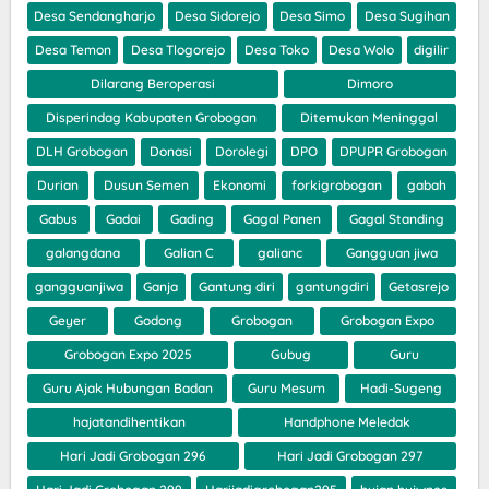
Desa Sendangharjo
Desa Sidorejo
Desa Simo
Desa Sugihan
Desa Temon
Desa Tlogorejo
Desa Toko
Desa Wolo
digilir
Dilarang Beroperasi
Dimoro
Disperindag Kabupaten Grobogan
Ditemukan Meninggal
DLH Grobogan
Donasi
Dorolegi
DPO
DPUPR Grobogan
Durian
Dusun Semen
Ekonomi
forkigrobogan
gabah
Gabus
Gadai
Gading
Gagal Panen
Gagal Standing
galangdana
Galian C
galianc
Gangguan jiwa
gangguanjiwa
Ganja
Gantung diri
gantungdiri
Getasrejo
Geyer
Godong
Grobogan
Grobogan Expo
Grobogan Expo 2025
Gubug
Guru
Guru Ajak Hubungan Badan
Guru Mesum
Hadi-Sugeng
hajatandihentikan
Handphone Meledak
Hari Jadi Grobogan 296
Hari Jadi Grobogan 297