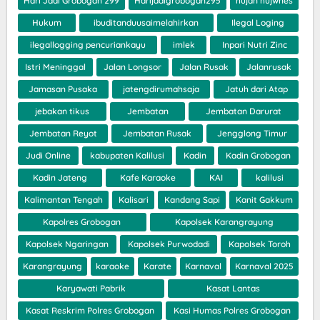
Hari Jadi Grobogan 299
Harijadigrobogan295
hujan hujwnes
Hukum
ibuditanduusaimelahirkan
Ilegal Loging
ilegallogging pencuriankayu
imlek
Inpari Nutri Zinc
Istri Meninggal
Jalan Longsor
Jalan Rusak
Jalanrusak
Jamasan Pusaka
jatengdirumahsaja
Jatuh dari Atap
jebakan tikus
Jembatan
Jembatan Darurat
Jembatan Reyot
Jembatan Rusak
Jengglong Timur
Judi Online
kabupaten Kalilusi
Kadin
Kadin Grobogan
Kadin Jateng
Kafe Karaoke
KAI
kalilusi
Kalimantan Tengah
Kalisari
Kandang Sapi
Kanit Gakkum
Kapolres Grobogan
Kapolsek Karangrayung
Kapolsek Ngaringan
Kapolsek Purwodadi
Kapolsek Toroh
Karangrayung
karaoke
Karate
Karnaval
Karnaval 2025
Karyawati Pabrik
Kasat Lantas
Kasat Reskrim Polres Grobogan
Kasi Humas Polres Grobogan