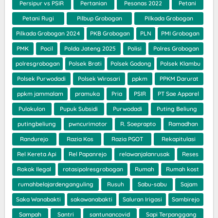
Persipur vs PSIR
Pertanian
Pesonas 2022
Petani
Petani Rugi
Pilbup Grobogan
Pilkada Grobogan
Pilkada Grobogan 2024
PKB Grobogan
PLN
PMI Grobogan
PMK
Pocil
Polda Jateng 2025
Polisi
Polres Grobogan
polresgrobogan
Polsek Brati
Polsek Godong
Polsek Klambu
Polsek Purwodadi
Polsek Wirosari
ppkm
PPKM Darurat
ppkm jammalam
pramuka
Pria
PSIR
PT Sae Apparel
Pulokulon
Pupuk Subsidi
Purwodadi
Puting Beliung
putingbeliung
pwncurimotor
R. Soeprapto
Ramadhan
Randurejo
Razia Kos
Razia PGOT
Rekapitulasi
Rel Kereta Api
Rel Papanrejo
relawanjalanrusak
Reses
Rokok Ilegal
rotasipolresgrobogan
Rumah
Rumah kost
rumahbelajardenganguling
Rusuh
Sabu-sabu
Sajam
Saka Wanabakti
sakawanabakti
Saluran Irigasi
Sambirejo
Sampah
Santri
santunancovid
Sapi Terpanggang