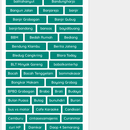
balitahanyut
Bandungharjo
Bangun Jalan
Banjarejo
banjir
Banjir Grobogan
Banjir Gubug
banjirbandang
bansos
bayidibuang
BBM
Bedah Rumah
Bediang
Bendung Klambu
Berita Jateng
Bledug Cangkring
Blora Today
BLT Minyak Goreng
bobolkonterhp
Bocah
Bocah Tenggelam
bommakasar
Bongkar Makam
Boyong Grobog
BPBD Grobogan
Brabo
Brati
Budaya
Bulan Puasa
Bulog
bunuhdiri
Buron
bus vs motor
Cafe Karaoke
Candisari
Cemburu
cintasesamajenis
Curanmor
curi HP
Damkar
Daop 4 Semarang