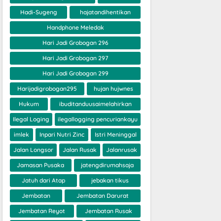
Hadi-Sugeng
hajatandihentikan
Handphone Meledak
Hari Jadi Grobogan 296
Hari Jadi Grobogan 297
Hari Jadi Grobogan 299
Harijadigrobogan295
hujan hujwnes
Hukum
ibuditanduusaimelahirkan
Ilegal Loging
ilegallogging pencuriankayu
imlek
Inpari Nutri Zinc
Istri Meninggal
Jalan Longsor
Jalan Rusak
Jalanrusak
Jamasan Pusaka
jatengdirumahsaja
Jatuh dari Atap
jebakan tikus
Jembatan
Jembatan Darurat
Jembatan Reyot
Jembatan Rusak