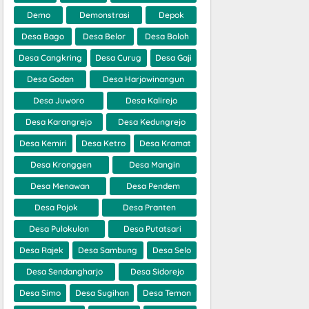
Demo
Demonstrasi
Depok
Desa Bago
Desa Belor
Desa Boloh
Desa Cangkring
Desa Curug
Desa Gaji
Desa Godan
Desa Harjowinangun
Desa Juworo
Desa Kalirejo
Desa Karangrejo
Desa Kedungrejo
Desa Kemiri
Desa Ketro
Desa Kramat
Desa Kronggen
Desa Mangin
Desa Menawan
Desa Pendem
Desa Pojok
Desa Pranten
Desa Pulokulon
Desa Putatsari
Desa Rajek
Desa Sambung
Desa Selo
Desa Sendangharjo
Desa Sidorejo
Desa Simo
Desa Sugihan
Desa Temon