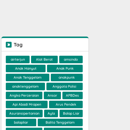
Tag
airterjun
Alat Berat
amsindo
Anak Hanyut
Anak Punk
Anak Tenggelam
anakpunk
anaktenggelam
Anggota Polisi
Angka Perceraian
Ansor
APBDes
Api Abadi Mrapen
Arus Pendek
Asuransipertanian
Ayla
Balap Liar
balapliar
Balita Tenggelam