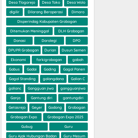
Desa Tlogorejo
Desa Toko
Desa Wolo
digilir
Dilarang Beroperasi
Dimoro
Disperindag Kabupaten Grobogan
Ditemukan Meninggal
DLH Grobogan
Donasi
Dorolegi
DPO
DPUPR Grobogan
Durian
Dusun Semen
Ekonomi
forkigrobogan
gabah
Gabus
Gadai
Gading
Gagal Panen
Gagal Standing
galangdana
Galian C
galianc
Gangguan jiwa
gangguanjiwa
Ganja
Gantung diri
gantungdiri
Getasrejo
Geyer
Godong
Grobogan
Grobogan Expo
Grobogan Expo 2025
Gubug
Guru
Guru Ajak Hubungan Badan
Guru Mesum