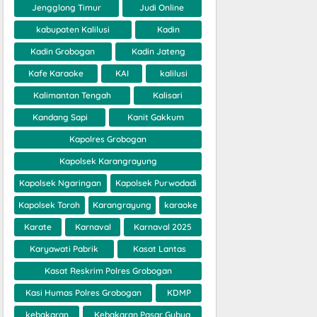
Jengglong Timur
Judi Online
kabupaten Kalilusi
Kadin
Kadin Grobogan
Kadin Jateng
Kafe Karaoke
KAI
kalilusi
Kalimantan Tengah
Kalisari
Kandang Sapi
Kanit Gakkum
Kapolres Grobogan
Kapolsek Karangrayung
Kapolsek Ngaringan
Kapolsek Purwodadi
Kapolsek Toroh
Karangrayung
karaoke
Karate
Karnaval
Karnaval 2025
Karyawati Pabrik
Kasat Lantas
Kasat Reskrim Polres Grobogan
Kasi Humas Polres Grobogan
KDMP
kebakaran
Kebakaran Pasar Gubug