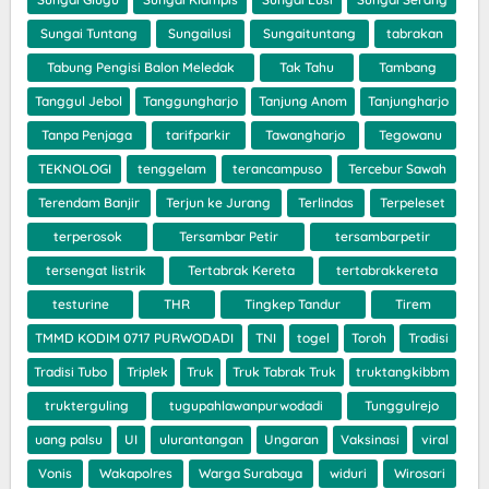
Sungai Tuntang
Sungailusi
Sungaituntang
tabrakan
Tabung Pengisi Balon Meledak
Tak Tahu
Tambang
Tanggul Jebol
Tanggungharjo
Tanjung Anom
Tanjungharjo
Tanpa Penjaga
tarifparkir
Tawangharjo
Tegowanu
TEKNOLOGI
tenggelam
terancampuso
Tercebur Sawah
Terendam Banjir
Terjun ke Jurang
Terlindas
Terpeleset
terperosok
Tersambar Petir
tersambarpetir
tersengat listrik
Tertabrak Kereta
tertabrakkereta
testurine
THR
Tingkep Tandur
Tirem
TMMD KODIM 0717 PURWODADI
TNI
togel
Toroh
Tradisi
Tradisi Tubo
Triplek
Truk
Truk Tabrak Truk
truktangkibbm
trukterguling
tugupahlawanpurwodadi
Tunggulrejo
uang palsu
UI
ulurantangan
Ungaran
Vaksinasi
viral
Vonis
Wakapolres
Warga Surabaya
widuri
Wirosari