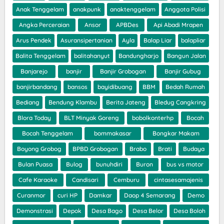
Anak Tenggelam
anakpunk
anaktenggelam
Anggota Polisi
Angka Perceraian
Ansor
APBDes
Api Abadi Mrapen
Arus Pendek
Asuransipertanian
Ayla
Balap Liar
balapliar
Balita Tenggelam
balitahanyut
Bandungharjo
Bangun Jalan
Banjarejo
banjir
Banjir Grobogan
Banjir Gubug
banjirbandang
bansos
bayidibuang
BBM
Bedah Rumah
Bediang
Bendung Klambu
Berita Jateng
Bledug Cangkring
Blora Today
BLT Minyak Goreng
bobolkonterhp
Bocah
Bocah Tenggelam
bommakasar
Bongkar Makam
Boyong Grobog
BPBD Grobogan
Brabo
Brati
Budaya
Bulan Puasa
Bulog
bunuhdiri
Buron
bus vs motor
Cafe Karaoke
Candisari
Cemburu
cintasesamajenis
Curanmor
curi HP
Damkar
Daop 4 Semarang
Demo
Demonstrasi
Depok
Desa Bago
Desa Belor
Desa Boloh