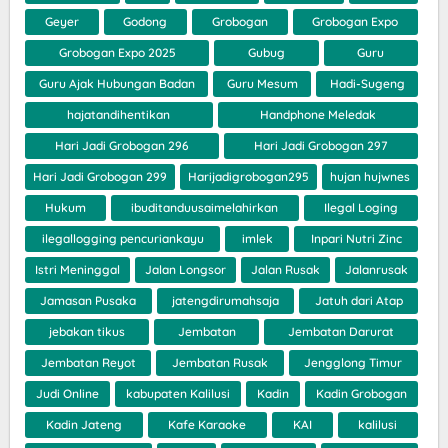
Geyer
Godong
Grobogan
Grobogan Expo
Grobogan Expo 2025
Gubug
Guru
Guru Ajak Hubungan Badan
Guru Mesum
Hadi-Sugeng
hajatandihentikan
Handphone Meledak
Hari Jadi Grobogan 296
Hari Jadi Grobogan 297
Hari Jadi Grobogan 299
Harijadigrobogan295
hujan hujwnes
Hukum
ibuditanduusaimelahirkan
Ilegal Loging
ilegallogging pencuriankayu
imlek
Inpari Nutri Zinc
Istri Meninggal
Jalan Longsor
Jalan Rusak
Jalanrusak
Jamasan Pusaka
jatengdirumahsaja
Jatuh dari Atap
jebakan tikus
Jembatan
Jembatan Darurat
Jembatan Reyot
Jembatan Rusak
Jengglong Timur
Judi Online
kabupaten Kalilusi
Kadin
Kadin Grobogan
Kadin Jateng
Kafe Karaoke
KAI
kalilusi