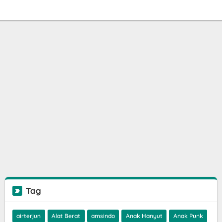
Tag
airterjun
Alat Berat
amsindo
Anak Hanyut
Anak Punk