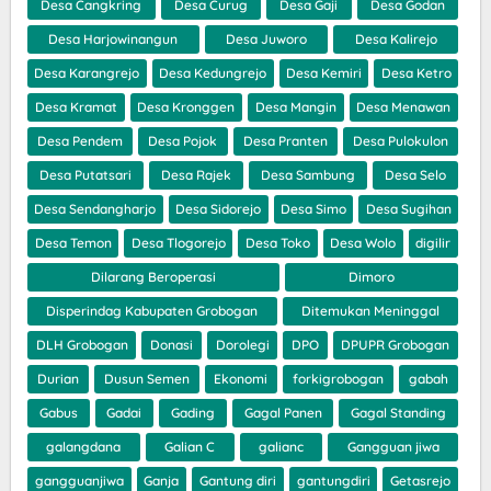
Desa Cangkring
Desa Curug
Desa Gaji
Desa Godan
Desa Harjowinangun
Desa Juworo
Desa Kalirejo
Desa Karangrejo
Desa Kedungrejo
Desa Kemiri
Desa Ketro
Desa Kramat
Desa Kronggen
Desa Mangin
Desa Menawan
Desa Pendem
Desa Pojok
Desa Pranten
Desa Pulokulon
Desa Putatsari
Desa Rajek
Desa Sambung
Desa Selo
Desa Sendangharjo
Desa Sidorejo
Desa Simo
Desa Sugihan
Desa Temon
Desa Tlogorejo
Desa Toko
Desa Wolo
digilir
Dilarang Beroperasi
Dimoro
Disperindag Kabupaten Grobogan
Ditemukan Meninggal
DLH Grobogan
Donasi
Dorolegi
DPO
DPUPR Grobogan
Durian
Dusun Semen
Ekonomi
forkigrobogan
gabah
Gabus
Gadai
Gading
Gagal Panen
Gagal Standing
galangdana
Galian C
galianc
Gangguan jiwa
gangguanjiwa
Ganja
Gantung diri
gantungdiri
Getasrejo