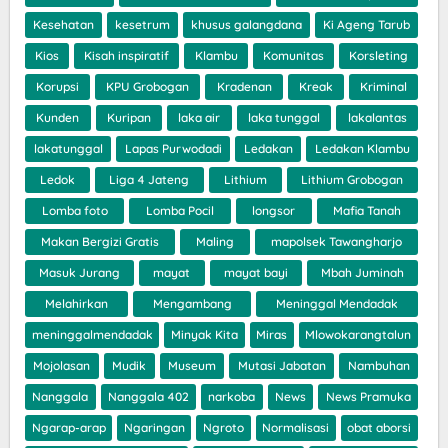
Kesehatan
kesetrum
khusus galangdana
Ki Ageng Tarub
Kios
Kisah inspiratif
Klambu
Komunitas
Korsleting
Korupsi
KPU Grobogan
Kradenan
Kreak
Kriminal
Kunden
Kuripan
laka air
laka tunggal
lakalantas
lakatunggal
Lapas Purwodadi
Ledakan
Ledakan Klambu
Ledok
Liga 4 Jateng
Lithium
Lithium Grobogan
Lomba foto
Lomba Pocil
longsor
Mafia Tanah
Makan Bergizi Gratis
Maling
mapolsek Tawangharjo
Masuk Jurang
mayat
mayat bayi
Mbah Juminah
Melahirkan
Mengambang
Meninggal Mendadak
meninggalmendadak
Minyak Kita
Miras
Mlowokarangtalun
Mojolasan
Mudik
Museum
Mutasi Jabatan
Nambuhan
Nanggala
Nanggala 402
narkoba
News
News Pramuka
Ngarap-arap
Ngaringan
Ngroto
Normalisasi
obat aborsi