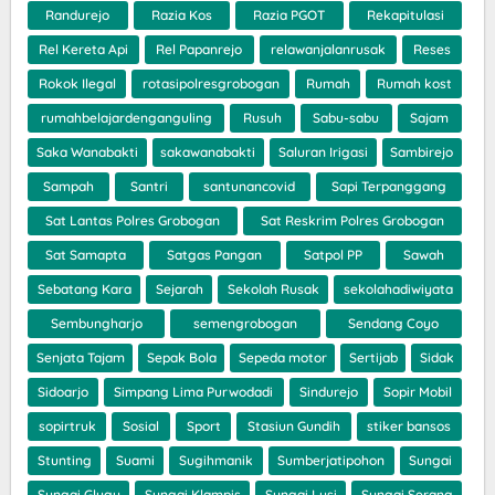
Randurejo
Razia Kos
Razia PGOT
Rekapitulasi
Rel Kereta Api
Rel Papanrejo
relawanjalanrusak
Reses
Rokok Ilegal
rotasipolresgrobogan
Rumah
Rumah kost
rumahbelajardenganguling
Rusuh
Sabu-sabu
Sajam
Saka Wanabakti
sakawanabakti
Saluran Irigasi
Sambirejo
Sampah
Santri
santunancovid
Sapi Terpanggang
Sat Lantas Polres Grobogan
Sat Reskrim Polres Grobogan
Sat Samapta
Satgas Pangan
Satpol PP
Sawah
Sebatang Kara
Sejarah
Sekolah Rusak
sekolahadiwiyata
Sembungharjo
semengrobogan
Sendang Coyo
Senjata Tajam
Sepak Bola
Sepeda motor
Sertijab
Sidak
Sidoarjo
Simpang Lima Purwodadi
Sindurejo
Sopir Mobil
sopirtruk
Sosial
Sport
Stasiun Gundih
stiker bansos
Stunting
Suami
Sugihmanik
Sumberjatipohon
Sungai
Sungai Glugu
Sungai Klampis
Sungai Lusi
Sungai Serang