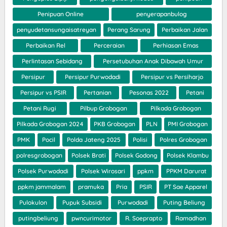
Penipuan Online
penyerapanbulog
penyudetansungaisatreyan
Perang Sarung
Perbaikan Jalan
Perbaikan Rel
Perceraian
Perhiasan Emas
Perlintasan Sebidang
Persetubuhan Anak Dibawah Umur
Persipur
Persipur Purwodadi
Persipur vs Persiharjo
Persipur vs PSIR
Pertanian
Pesonas 2022
Petani
Petani Rugi
Pilbup Grobogan
Pilkada Grobogan
Pilkada Grobogan 2024
PKB Grobogan
PLN
PMI Grobogan
PMK
Pocil
Polda Jateng 2025
Polisi
Polres Grobogan
polresgrobogan
Polsek Brati
Polsek Godong
Polsek Klambu
Polsek Purwodadi
Polsek Wirosari
ppkm
PPKM Darurat
ppkm jammalam
pramuka
Pria
PSIR
PT Sae Apparel
Pulokulon
Pupuk Subsidi
Purwodadi
Puting Beliung
putingbeliung
pwncurimotor
R. Soeprapto
Ramadhan