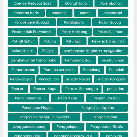
Operasi Ketupat 2025
Oranghilang
Palembahan
Pameran Keris
pandemi
panen
panenawal
Parade Seni Budaya
Paralayang
Pasar Gubug
Pasar Induk Purwodadi
Pasar Ketitang
Pasar Sulursari
Patroli Sahur
Patung
Patungan
Pekerja Bangunan
pekerja seni
Pelajar
pembatasan kegiatan masyarakat
pembelajaran tatap muka
Pembuang Bayi
pembunuhan
Pemerkosaan
Pemuda berperan
Pemulung
Penadah
Penawangan
Pencabulan
pencari Pakan
Pencari Rongsok
Pencuri
Pencuri Kayu
Pencuri Semangka
pencurian
Pencurianemas
Pendidikan
Penemuan Bayi
Penemuan Mayat
Pengadilan Agama
Pengadilan Negeri Purwodadi
Penganiayaan
penggandaanuang
Penggelapan
Pengobatan Gratis
Pengoplos Elpiji
pengungsibanjirkudus
penipuan