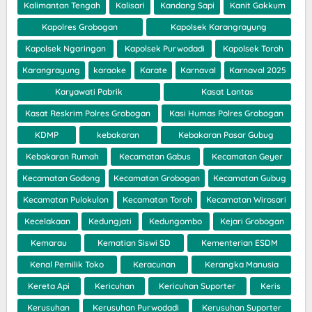
Kalimantan Tengah
Kalisari
Kandang Sapi
Kanit Gakkum
Kapolres Grobogan
Kapolsek Karangrayung
Kapolsek Ngaringan
Kapolsek Purwodadi
Kapolsek Toroh
Karangrayung
karaoke
Karate
Karnaval
Karnaval 2025
Karyawati Pabrik
Kasat Lantas
Kasat Reskrim Polres Grobogan
Kasi Humas Polres Grobogan
KDMP
kebakaran
Kebakaran Pasar Gubug
Kebakaran Rumah
Kecamatan Gabus
Kecamatan Geyer
Kecamatan Godong
Kecamatan Grobogan
Kecamatan Gubug
Kecamatan Pulokulon
Kecamatan Toroh
Kecamatan Wirosari
Kecelakaan
Kedungjati
Kedungombo
Kejari Grobogan
Kemarau
Kematian Siswi SD
Kementerian ESDM
Kenal Pemilik Toko
Keracunan
Kerangka Manusia
Kereta Api
Kericuhan
Kericuhan Suporter
Keris
Kerusuhan
Kerusuhan Purwodadi
Kerusuhan Suporter