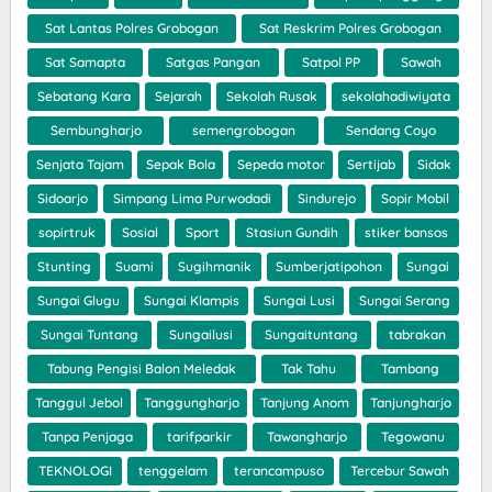
Sat Lantas Polres Grobogan
Sat Reskrim Polres Grobogan
Sat Samapta
Satgas Pangan
Satpol PP
Sawah
Sebatang Kara
Sejarah
Sekolah Rusak
sekolahadiwiyata
Sembungharjo
semengrobogan
Sendang Coyo
Senjata Tajam
Sepak Bola
Sepeda motor
Sertijab
Sidak
Sidoarjo
Simpang Lima Purwodadi
Sindurejo
Sopir Mobil
sopirtruk
Sosial
Sport
Stasiun Gundih
stiker bansos
Stunting
Suami
Sugihmanik
Sumberjatipohon
Sungai
Sungai Glugu
Sungai Klampis
Sungai Lusi
Sungai Serang
Sungai Tuntang
Sungailusi
Sungaituntang
tabrakan
Tabung Pengisi Balon Meledak
Tak Tahu
Tambang
Tanggul Jebol
Tanggungharjo
Tanjung Anom
Tanjungharjo
Tanpa Penjaga
tarifparkir
Tawangharjo
Tegowanu
TEKNOLOGI
tenggelam
terancampuso
Tercebur Sawah