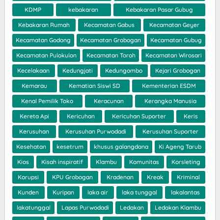
KDMP
kebakaran
Kebakaran Pasar Gubug
Kebakaran Rumah
Kecamatan Gabus
Kecamatan Geyer
Kecamatan Godong
Kecamatan Grobogan
Kecamatan Gubug
Kecamatan Pulokulon
Kecamatan Toroh
Kecamatan Wirosari
Kecelakaan
Kedungjati
Kedungombo
Kejari Grobogan
Kemarau
Kematian Siswi SD
Kementerian ESDM
Kenal Pemilik Toko
Keracunan
Kerangka Manusia
Kereta Api
Kericuhan
Kericuhan Suporter
Keris
Kerusuhan
Kerusuhan Purwodadi
Kerusuhan Suporter
Kesehatan
kesetrum
khusus galangdana
Ki Ageng Tarub
Kios
Kisah inspiratif
Klambu
Komunitas
Korsleting
Korupsi
KPU Grobogan
Kradenan
Kreak
Kriminal
Kunden
Kuripan
laka air
laka tunggal
lakalantas
lakatunggal
Lapas Purwodadi
Ledakan
Ledakan Klambu