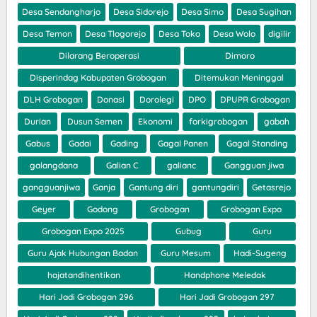
Desa Sendangharjo
Desa Sidorejo
Desa Simo
Desa Sugihan
Desa Temon
Desa Tlogorejo
Desa Toko
Desa Wolo
digilir
Dilarang Beroperasi
Dimoro
Disperindag Kabupaten Grobogan
Ditemukan Meninggal
DLH Grobogan
Donasi
Dorolegi
DPO
DPUPR Grobogan
Durian
Dusun Semen
Ekonomi
forkigrobogan
gabah
Gabus
Gadai
Gading
Gagal Panen
Gagal Standing
galangdana
Galian C
galianc
Gangguan jiwa
gangguanjiwa
Ganja
Gantung diri
gantungdiri
Getasrejo
Geyer
Godong
Grobogan
Grobogan Expo
Grobogan Expo 2025
Gubug
Guru
Guru Ajak Hubungan Badan
Guru Mesum
Hadi-Sugeng
hajatandihentikan
Handphone Meledak
Hari Jadi Grobogan 296
Hari Jadi Grobogan 297