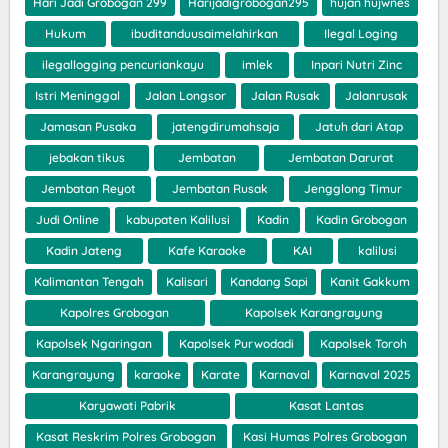
Hari Jadi Grobogan 299
Harijadigrobogan295
hujan hujwnes
Hukum
ibuditanduusaimelahirkan
Ilegal Loging
ilegallogging pencuriankayu
imlek
Inpari Nutri Zinc
Istri Meninggal
Jalan Longsor
Jalan Rusak
Jalanrusak
Jamasan Pusaka
jatengdirumahsaja
Jatuh dari Atap
jebakan tikus
Jembatan
Jembatan Darurat
Jembatan Reyot
Jembatan Rusak
Jengglong Timur
Judi Online
kabupaten Kalilusi
Kadin
Kadin Grobogan
Kadin Jateng
Kafe Karaoke
KAI
kalilusi
Kalimantan Tengah
Kalisari
Kandang Sapi
Kanit Gakkum
Kapolres Grobogan
Kapolsek Karangrayung
Kapolsek Ngaringan
Kapolsek Purwodadi
Kapolsek Toroh
Karangrayung
karaoke
Karate
Karnaval
Karnaval 2025
Karyawati Pabrik
Kasat Lantas
Kasat Reskrim Polres Grobogan
Kasi Humas Polres Grobogan