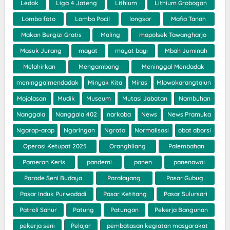
Ledok
Liga 4 Jateng
Lithium
Lithium Grobogan
Lomba foto
Lomba Pocil
longsor
Mafia Tanah
Makan Bergizi Gratis
Maling
mapolsek Tawangharjo
Masuk Jurang
mayat
mayat bayi
Mbah Juminah
Melahirkan
Mengambang
Meninggal Mendadak
meninggalmendadak
Minyak Kita
Miras
Mlowokarangtalun
Mojolasan
Mudik
Museum
Mutasi Jabatan
Nambuhan
Nanggala
Nanggala 402
narkoba
News
News Pramuka
Ngarap-arap
Ngaringan
Ngroto
Normalisasi
obat aborsi
Operasi Ketupat 2025
Oranghilang
Palembahan
Pameran Keris
pandemi
panen
panenawal
Parade Seni Budaya
Paralayang
Pasar Gubug
Pasar Induk Purwodadi
Pasar Ketitang
Pasar Sulursari
Patroli Sahur
Patung
Patungan
Pekerja Bangunan
pekerja seni
Pelajar
pembatasan kegiatan masyarakat