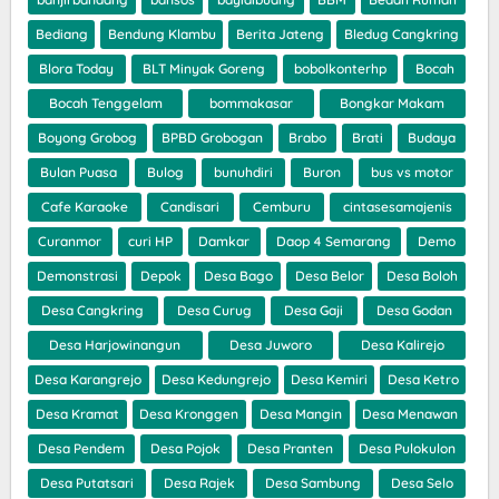
Bediang
Bendung Klambu
Berita Jateng
Bledug Cangkring
Blora Today
BLT Minyak Goreng
bobolkonterhp
Bocah
Bocah Tenggelam
bommakasar
Bongkar Makam
Boyong Grobog
BPBD Grobogan
Brabo
Brati
Budaya
Bulan Puasa
Bulog
bunuhdiri
Buron
bus vs motor
Cafe Karaoke
Candisari
Cemburu
cintasesamajenis
Curanmor
curi HP
Damkar
Daop 4 Semarang
Demo
Demonstrasi
Depok
Desa Bago
Desa Belor
Desa Boloh
Desa Cangkring
Desa Curug
Desa Gaji
Desa Godan
Desa Harjowinangun
Desa Juworo
Desa Kalirejo
Desa Karangrejo
Desa Kedungrejo
Desa Kemiri
Desa Ketro
Desa Kramat
Desa Kronggen
Desa Mangin
Desa Menawan
Desa Pendem
Desa Pojok
Desa Pranten
Desa Pulokulon
Desa Putatsari
Desa Rajek
Desa Sambung
Desa Selo