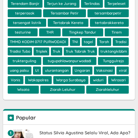
Terendam Banjir
Terjun ke Jurang
Terlindas
Terpeleset
terperosok
Tersambar Petir
tersambarpetir
tersengat listrik
Tertabrak Kereta
tertabrakkereta
testurine
THR
Tingkep Tandur
Tirem
TMMD KODIM 0717 PURWODADI
TNI
togel
Toroh
Tradisi
Tradisi Tubo
Triplek
Truk
Truk Tabrak Truk
truktangkibbm
trukterguling
tugupahlawanpurwodadi
Tunggulrejo
uang palsu
UI
ulurantangan
Ungaran
Vaksinasi
viral
Vonis
Wakapolres
Warga Surabaya
widuri
Wirosari
Wisata
Ziarah Leluhur
Ziarahleluhur
Popular
Status Silvia Agustina Selalu Viral, Ada Apa?