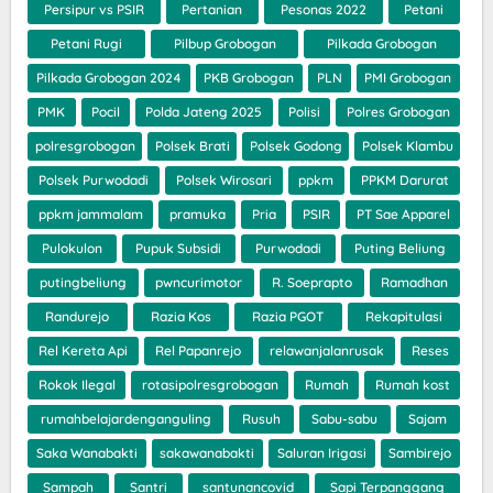
Persipur vs PSIR
Pertanian
Pesonas 2022
Petani
Petani Rugi
Pilbup Grobogan
Pilkada Grobogan
Pilkada Grobogan 2024
PKB Grobogan
PLN
PMI Grobogan
PMK
Pocil
Polda Jateng 2025
Polisi
Polres Grobogan
polresgrobogan
Polsek Brati
Polsek Godong
Polsek Klambu
Polsek Purwodadi
Polsek Wirosari
ppkm
PPKM Darurat
ppkm jammalam
pramuka
Pria
PSIR
PT Sae Apparel
Pulokulon
Pupuk Subsidi
Purwodadi
Puting Beliung
putingbeliung
pwncurimotor
R. Soeprapto
Ramadhan
Randurejo
Razia Kos
Razia PGOT
Rekapitulasi
Rel Kereta Api
Rel Papanrejo
relawanjalanrusak
Reses
Rokok Ilegal
rotasipolresgrobogan
Rumah
Rumah kost
rumahbelajardenganguling
Rusuh
Sabu-sabu
Sajam
Saka Wanabakti
sakawanabakti
Saluran Irigasi
Sambirejo
Sampah
Santri
santunancovid
Sapi Terpanggang