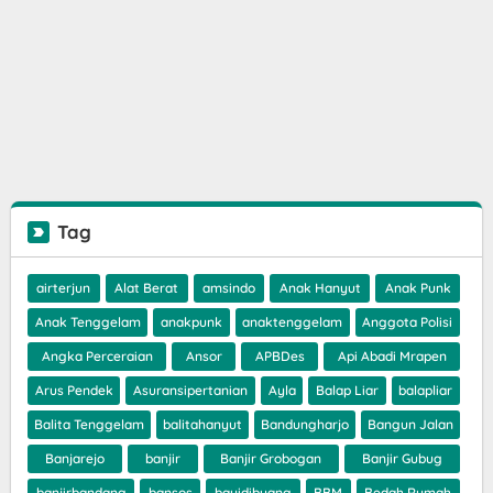
Tag
airterjun
Alat Berat
amsindo
Anak Hanyut
Anak Punk
Anak Tenggelam
anakpunk
anaktenggelam
Anggota Polisi
Angka Perceraian
Ansor
APBDes
Api Abadi Mrapen
Arus Pendek
Asuransipertanian
Ayla
Balap Liar
balapliar
Balita Tenggelam
balitahanyut
Bandungharjo
Bangun Jalan
Banjarejo
banjir
Banjir Grobogan
Banjir Gubug
banjirbandang
bansos
bayidibuang
BBM
Bedah Rumah