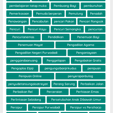
pembelajaran tatap muka
Pembuang Bayi
pembunuhan
Pemerkosaan
Pemuda berperan
Pemulung
Penadah
Penawangan
Pencabulan
pencari Pakan
Pencari Rongsok
Pencuri
Pencuri Kayu
Pencuri Semangka
pencurian
Pencurianemas
Pendidikan
Penemuan Bayi
Penemuan Mayat
Pengadilan Agama
Pengadilan Negeri Purwodadi
Penganiayaan
penggandaanuang
Penggelapan
Pengobatan Gratis
Pengoplos Elpiji
pengungsibanjirkudus
penipuan
Penipuan Online
penyerapanbulog
penyudetansungaisatreyan
Perang Sarung
Perbaikan Jalan
Perbaikan Rel
Perceraian
Perhiasan Emas
Perlintasan Sebidang
Persetubuhan Anak Dibawah Umur
Persipur
Persipur Purwodadi
Persipur vs Persiharjo