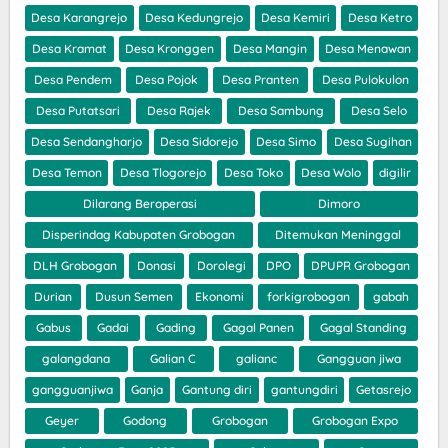
Desa Karangrejo
Desa Kedungrejo
Desa Kemiri
Desa Ketro
Desa Kramat
Desa Kronggen
Desa Mangin
Desa Menawan
Desa Pendem
Desa Pojok
Desa Pranten
Desa Pulokulon
Desa Putatsari
Desa Rajek
Desa Sambung
Desa Selo
Desa Sendangharjo
Desa Sidorejo
Desa Simo
Desa Sugihan
Desa Temon
Desa Tlogorejo
Desa Toko
Desa Wolo
digilir
Dilarang Beroperasi
Dimoro
Disperindag Kabupaten Grobogan
Ditemukan Meninggal
DLH Grobogan
Donasi
Dorolegi
DPO
DPUPR Grobogan
Durian
Dusun Semen
Ekonomi
forkigrobogan
gabah
Gabus
Gadai
Gading
Gagal Panen
Gagal Standing
galangdana
Galian C
galianc
Gangguan jiwa
gangguanjiwa
Ganja
Gantung diri
gantungdiri
Getasrejo
Geyer
Godong
Grobogan
Grobogan Expo