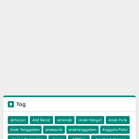
Tag
airterjun
Alat Berat
amsindo
Anak Hanyut
Anak Punk
Anak Tenggelam
anakpunk
anaktenggelam
Anggota Polisi