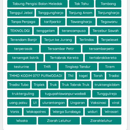
Tabung Pengisi Balon Meledak
Tak Tahu
Tambang
Tanggul Jebol
Tanggungharjo
Tanjung Anom
Tanjungharjo
Tanpa Penjaga
tarifparkir
Tawangharjo
Tegowanu
TEKNOLOGI
tenggelam
terancampuso
Tercebur Sawah
Terendam Banjir
Terjun ke Jurang
Terlindas
Terpeleset
terperosok
Tersambar Petir
tersambarpetir
tersengat listrik
Tertabrak Kereta
tertabrakkereta
testurine
THR
Tingkep Tandur
Tirem
TMMD KODIM 0717 PURWODADI
TNI
togel
Toroh
Tradisi
Tradisi Tubo
Triplek
Truk
Truk Tabrak Truk
truktangkibbm
trukterguling
tugupahlawanpurwodadi
Tunggulrejo
uang palsu
UI
ulurantangan
Ungaran
Vaksinasi
viral
Vonis
Wakapolres
Warga Surabaya
widuri
Wirosari
Wisata
Ziarah Leluhur
Ziarahleluhur