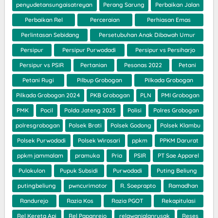
penyudetansungaisatreyan
Perang Sarung
Perbaikan Jalan
Perbaikan Rel
Perceraian
Perhiasan Emas
Perlintasan Sebidang
Persetubuhan Anak Dibawah Umur
Persipur
Persipur Purwodadi
Persipur vs Persiharjo
Persipur vs PSIR
Pertanian
Pesonas 2022
Petani
Petani Rugi
Pilbup Grobogan
Pilkada Grobogan
Pilkada Grobogan 2024
PKB Grobogan
PLN
PMI Grobogan
PMK
Pocil
Polda Jateng 2025
Polisi
Polres Grobogan
polresgrobogan
Polsek Brati
Polsek Godong
Polsek Klambu
Polsek Purwodadi
Polsek Wirosari
ppkm
PPKM Darurat
ppkm jammalam
pramuka
Pria
PSIR
PT Sae Apparel
Pulokulon
Pupuk Subsidi
Purwodadi
Puting Beliung
putingbeliung
pwncurimotor
R. Soeprapto
Ramadhan
Randurejo
Razia Kos
Razia PGOT
Rekapitulasi
Rel Kereta Api
Rel Papanrejo
relawanjalanrusak
Reses