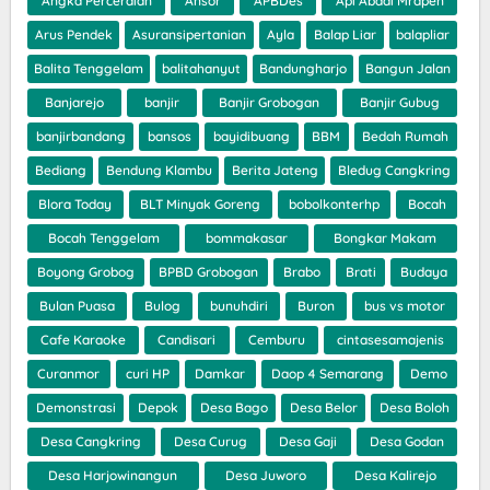
Angka Perceraian
Ansor
APBDes
Api Abadi Mrapen
Arus Pendek
Asuransipertanian
Ayla
Balap Liar
balapliar
Balita Tenggelam
balitahanyut
Bandungharjo
Bangun Jalan
Banjarejo
banjir
Banjir Grobogan
Banjir Gubug
banjirbandang
bansos
bayidibuang
BBM
Bedah Rumah
Bediang
Bendung Klambu
Berita Jateng
Bledug Cangkring
Blora Today
BLT Minyak Goreng
bobolkonterhp
Bocah
Bocah Tenggelam
bommakasar
Bongkar Makam
Boyong Grobog
BPBD Grobogan
Brabo
Brati
Budaya
Bulan Puasa
Bulog
bunuhdiri
Buron
bus vs motor
Cafe Karaoke
Candisari
Cemburu
cintasesamajenis
Curanmor
curi HP
Damkar
Daop 4 Semarang
Demo
Demonstrasi
Depok
Desa Bago
Desa Belor
Desa Boloh
Desa Cangkring
Desa Curug
Desa Gaji
Desa Godan
Desa Harjowinangun
Desa Juworo
Desa Kalirejo