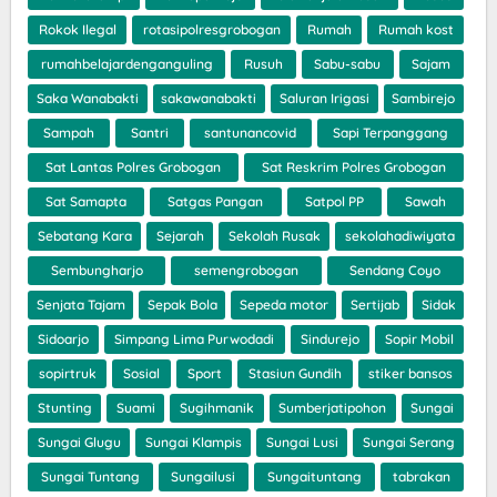
Rokok Ilegal
rotasipolresgrobogan
Rumah
Rumah kost
rumahbelajardenganguling
Rusuh
Sabu-sabu
Sajam
Saka Wanabakti
sakawanabakti
Saluran Irigasi
Sambirejo
Sampah
Santri
santunancovid
Sapi Terpanggang
Sat Lantas Polres Grobogan
Sat Reskrim Polres Grobogan
Sat Samapta
Satgas Pangan
Satpol PP
Sawah
Sebatang Kara
Sejarah
Sekolah Rusak
sekolahadiwiyata
Sembungharjo
semengrobogan
Sendang Coyo
Senjata Tajam
Sepak Bola
Sepeda motor
Sertijab
Sidak
Sidoarjo
Simpang Lima Purwodadi
Sindurejo
Sopir Mobil
sopirtruk
Sosial
Sport
Stasiun Gundih
stiker bansos
Stunting
Suami
Sugihmanik
Sumberjatipohon
Sungai
Sungai Glugu
Sungai Klampis
Sungai Lusi
Sungai Serang
Sungai Tuntang
Sungailusi
Sungaituntang
tabrakan