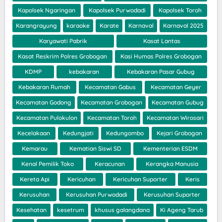
Kapolsek Ngaringan
Kapolsek Purwodadi
Kapolsek Toroh
Karangrayung
karaoke
Karate
Karnaval
Karnaval 2025
Karyawati Pabrik
Kasat Lantas
Kasat Reskrim Polres Grobogan
Kasi Humas Polres Grobogan
KDMP
kebakaran
Kebakaran Pasar Gubug
Kebakaran Rumah
Kecamatan Gabus
Kecamatan Geyer
Kecamatan Godong
Kecamatan Grobogan
Kecamatan Gubug
Kecamatan Pulokulon
Kecamatan Toroh
Kecamatan Wirosari
Kecelakaan
Kedungjati
Kedungombo
Kejari Grobogan
Kemarau
Kematian Siswi SD
Kementerian ESDM
Kenal Pemilik Toko
Keracunan
Kerangka Manusia
Kereta Api
Kericuhan
Kericuhan Suporter
Keris
Kerusuhan
Kerusuhan Purwodadi
Kerusuhan Suporter
Kesehatan
kesetrum
khusus galangdana
Ki Ageng Tarub