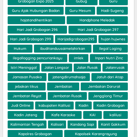
Grobogan Expo 2025
Gubug
Guru
Guru Ajak Hubungan Badan
Guru Mesum
Hadi-Sugeng
hajatandihentikan
Handphone Meledak
Hari Jadi Grobogan 296
Hari Jadi Grobogan 297
Hari Jadi Grobogan 299
Harijadigrobogan295
hujan hujwnes
Hukum
ibuditanduusaimelahirkan
Ilegal Loging
ilegallogging pencuriankayu
imlek
Inpari Nutri Zinc
Istri Meninggal
Jalan Longsor
Jalan Rusak
Jalanrusak
Jamasan Pusaka
jatengdirumahsaja
Jatuh dari Atap
jebakan tikus
Jembatan
Jembatan Darurat
Jembatan Reyot
Jembatan Rusak
Jengglong Timur
Judi Online
kabupaten Kalilusi
Kadin
Kadin Grobogan
Kadin Jateng
Kafe Karaoke
KAI
kalilusi
Kalimantan Tengah
Kalisari
Kandang Sapi
Kanit Gakkum
Kapolres Grobogan
Kapolsek Karangrayung