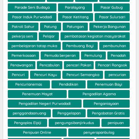
Parade Seni Budaya
Paralayang
Pasar Gubug
Pasar Induk Purwodadi
Pasar Ketitang
Pasar Sulursari
Patroli Sahur
Patung
Patungan
Pekerja Bangunan
pekerja seni
Pelajar
pembatasan kegiatan masyarakat
pembelajaran tatap muka
Pembuang Bayi
pembunuhan
Pemerkosaan
Pemuda berperan
Pemulung
Penadah
Penawangan
Pencabulan
pencari Pakan
Pencari Rongsok
Pencuri
Pencuri Kayu
Pencuri Semangka
pencurian
Pencurianemas
Pendidikan
Penemuan Bayi
Penemuan Mayat
Pengadilan Agama
Pengadilan Negeri Purwodadi
Penganiayaan
penggandaanuang
Penggelapan
Pengobatan Gratis
Pengoplos Elpiji
pengungsibanjirkudus
penipuan
Penipuan Online
penyerapanbulog