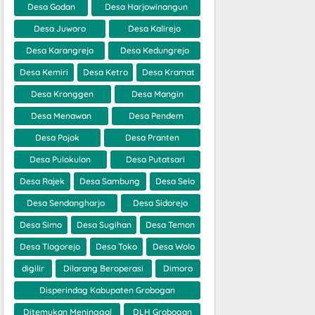
Desa Godan
Desa Harjowinangun
Desa Juworo
Desa Kalirejo
Desa Karangrejo
Desa Kedungrejo
Desa Kemiri
Desa Ketro
Desa Kramat
Desa Kronggen
Desa Mangin
Desa Menawan
Desa Pendem
Desa Pojok
Desa Pranten
Desa Pulokulon
Desa Putatsari
Desa Rajek
Desa Sambung
Desa Selo
Desa Sendangharjo
Desa Sidorejo
Desa Simo
Desa Sugihan
Desa Temon
Desa Tlogorejo
Desa Toko
Desa Wolo
digilir
Dilarang Beroperasi
Dimoro
Disperindag Kabupaten Grobogan
Ditemukan Meninggal
DLH Grobogan