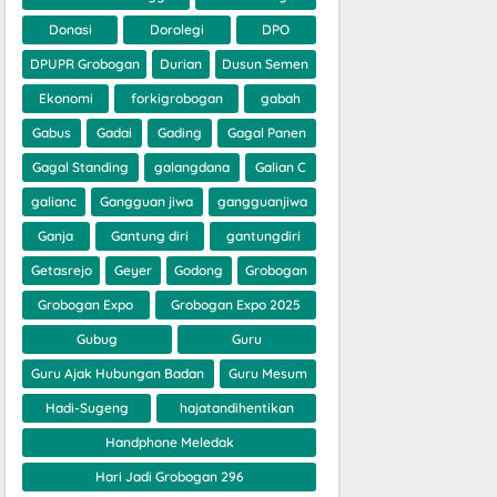
Donasi
Dorolegi
DPO
DPUPR Grobogan
Durian
Dusun Semen
Ekonomi
forkigrobogan
gabah
Gabus
Gadai
Gading
Gagal Panen
Gagal Standing
galangdana
Galian C
galianc
Gangguan jiwa
gangguanjiwa
Ganja
Gantung diri
gantungdiri
Getasrejo
Geyer
Godong
Grobogan
Grobogan Expo
Grobogan Expo 2025
Gubug
Guru
Guru Ajak Hubungan Badan
Guru Mesum
Hadi-Sugeng
hajatandihentikan
Handphone Meledak
Hari Jadi Grobogan 296