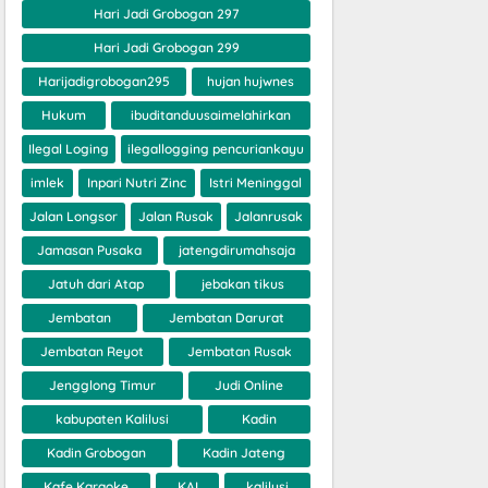
Hari Jadi Grobogan 297
Hari Jadi Grobogan 299
Harijadigrobogan295
hujan hujwnes
Hukum
ibuditanduusaimelahirkan
Ilegal Loging
ilegallogging pencuriankayu
imlek
Inpari Nutri Zinc
Istri Meninggal
Jalan Longsor
Jalan Rusak
Jalanrusak
Jamasan Pusaka
jatengdirumahsaja
Jatuh dari Atap
jebakan tikus
Jembatan
Jembatan Darurat
Jembatan Reyot
Jembatan Rusak
Jengglong Timur
Judi Online
kabupaten Kalilusi
Kadin
Kadin Grobogan
Kadin Jateng
Kafe Karaoke
KAI
kalilusi