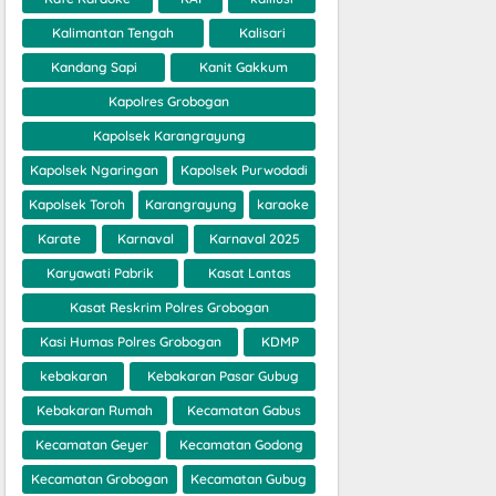
Kalimantan Tengah
Kalisari
Kandang Sapi
Kanit Gakkum
Kapolres Grobogan
Kapolsek Karangrayung
Kapolsek Ngaringan
Kapolsek Purwodadi
Kapolsek Toroh
Karangrayung
karaoke
Karate
Karnaval
Karnaval 2025
Karyawati Pabrik
Kasat Lantas
Kasat Reskrim Polres Grobogan
Kasi Humas Polres Grobogan
KDMP
kebakaran
Kebakaran Pasar Gubug
Kebakaran Rumah
Kecamatan Gabus
Kecamatan Geyer
Kecamatan Godong
Kecamatan Grobogan
Kecamatan Gubug