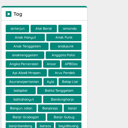
Tag
airterjun
Alat Berat
amsindo
Anak Hanyut
Anak Punk
Anak Tenggelam
anakpunk
anaktenggelam
Anggota Polisi
Angka Perceraian
Ansor
APBDes
Api Abadi Mrapen
Arus Pendek
Asuransipertanian
Ayla
Balap Liar
balapliar
Balita Tenggelam
balitahanyut
Bandungharjo
Bangun Jalan
Banjarejo
banjir
Banjir Grobogan
Banjir Gubug
banjirbandang
bansos
bayidibuang