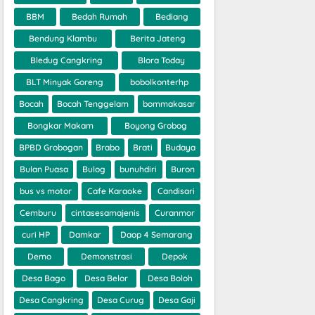
BBM
Bedah Rumah
Bediang
Bendung Klambu
Berita Jateng
Bledug Cangkring
Blora Today
BLT Minyak Goreng
bobolkonterhp
Bocah
Bocah Tenggelam
bommakasar
Bongkar Makam
Boyong Grobog
BPBD Grobogan
Brabo
Brati
Budaya
Bulan Puasa
Bulog
bunuhdiri
Buron
bus vs motor
Cafe Karaoke
Candisari
Cemburu
cintasesamajenis
Curanmor
curi HP
Damkar
Daop 4 Semarang
Demo
Demonstrasi
Depok
Desa Bago
Desa Belor
Desa Boloh
Desa Cangkring
Desa Curug
Desa Gaji