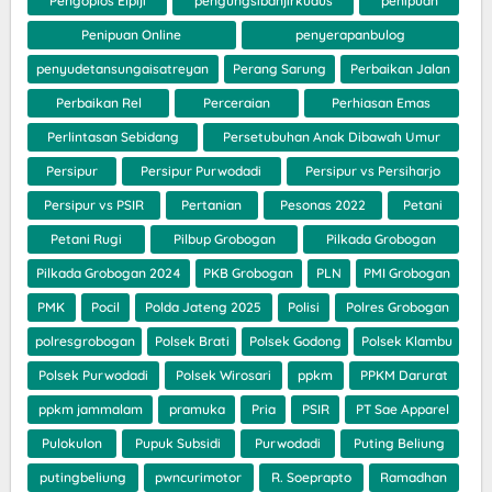
Pengoplos Elpiji
pengungsibanjirkudus
penipuan
Penipuan Online
penyerapanbulog
penyudetansungaisatreyan
Perang Sarung
Perbaikan Jalan
Perbaikan Rel
Perceraian
Perhiasan Emas
Perlintasan Sebidang
Persetubuhan Anak Dibawah Umur
Persipur
Persipur Purwodadi
Persipur vs Persiharjo
Persipur vs PSIR
Pertanian
Pesonas 2022
Petani
Petani Rugi
Pilbup Grobogan
Pilkada Grobogan
Pilkada Grobogan 2024
PKB Grobogan
PLN
PMI Grobogan
PMK
Pocil
Polda Jateng 2025
Polisi
Polres Grobogan
polresgrobogan
Polsek Brati
Polsek Godong
Polsek Klambu
Polsek Purwodadi
Polsek Wirosari
ppkm
PPKM Darurat
ppkm jammalam
pramuka
Pria
PSIR
PT Sae Apparel
Pulokulon
Pupuk Subsidi
Purwodadi
Puting Beliung
putingbeliung
pwncurimotor
R. Soeprapto
Ramadhan