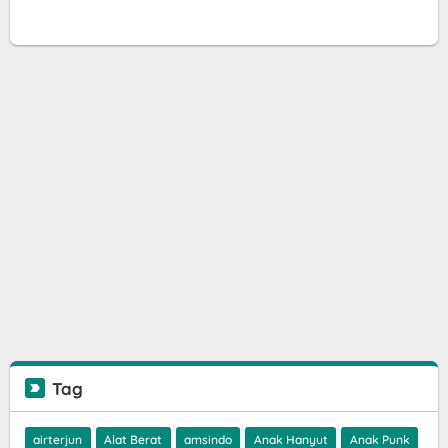
Tag
airterjun
Alat Berat
amsindo
Anak Hanyut
Anak Punk