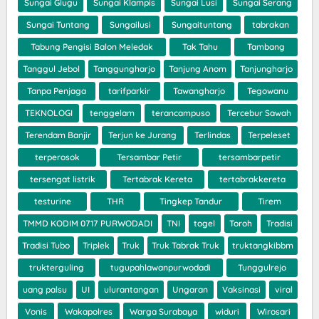
Sungai Glugu
Sungai Klampis
Sungai Lusi
Sungai Serang
Sungai Tuntang
Sungailusi
Sungaituntang
tabrakan
Tabung Pengisi Balon Meledak
Tak Tahu
Tambang
Tanggul Jebol
Tanggungharjo
Tanjung Anom
Tanjungharjo
Tanpa Penjaga
tarifparkir
Tawangharjo
Tegowanu
TEKNOLOGI
tenggelam
terancampuso
Tercebur Sawah
Terendam Banjir
Terjun ke Jurang
Terlindas
Terpeleset
terperosok
Tersambar Petir
tersambarpetir
tersengat listrik
Tertabrak Kereta
tertabrakkereta
testurine
THR
Tingkep Tandur
Tirem
TMMD KODIM 0717 PURWODADI
TNI
togel
Toroh
Tradisi
Tradisi Tubo
Triplek
Truk
Truk Tabrak Truk
truktangkibbm
trukterguling
tugupahlawanpurwodadi
Tunggulrejo
uang palsu
UI
ulurantangan
Ungaran
Vaksinasi
viral
Vonis
Wakapolres
Warga Surabaya
widuri
Wirosari