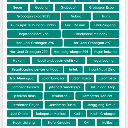
Geyer
Godong
Grobogan
Grobogan Expo
Grobogan Expo 2025
Gubug
Guru
Guru Ajak Hubungan Badan
Guru Mesum
Hadi-Sugeng
hajatandihentikan
Handphone Meledak
Hari Jadi Grobogan 296
Hari Jadi Grobogan 297
Hari Jadi Grobogan 299
Harijadigrobogan295
hujan hujwnes
Hukum
ibuditanduusaimelahirkan
Ilegal Loging
ilegallogging pencuriankayu
imlek
Inpari Nutri Zinc
Istri Meninggal
Jalan Longsor
Jalan Rusak
Jalanrusak
Jamasan Pusaka
jatengdirumahsaja
Jatuh dari Atap
jebakan tikus
Jembatan
Jembatan Darurat
Jembatan Reyot
Jembatan Rusak
Jengglong Timur
Judi Online
kabupaten Kalilusi
Kadin
Kadin Grobogan
Kadin Jateng
Kafe Karaoke
KAI
kalilusi