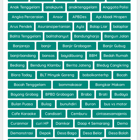
Anak Tenggelam
anakpunk
anaktenggelam
Anggota Polisi
Angka Perceraian
Ansor
APBDes
Api Abadi Mrapen
Arus Pendek
Asuransipertanian
Ayla
Balap Liar
balapliar
Balita Tenggelam
balitahanyut
Bandungharjo
Bangun Jalan
Banjarejo
banjir
Banjir Grobogan
Banjir Gubug
banjirbandang
bansos
bayidibuang
BBM
Bedah Rumah
Bediang
Bendung Klambu
Berita Jateng
Bledug Cangkring
Blora Today
BLT Minyak Goreng
bobolkonterhp
Bocah
Bocah Tenggelam
bommakasar
Bongkar Makam
Boyong Grobog
BPBD Grobogan
Brabo
Brati
Budaya
Bulan Puasa
Bulog
bunuhdiri
Buron
bus vs motor
Cafe Karaoke
Candisari
Cemburu
cintasesamajenis
Curanmor
curi HP
Damkar
Daop 4 Semarang
Demo
Demonstrasi
Depok
Desa Bago
Desa Belor
Desa Boloh