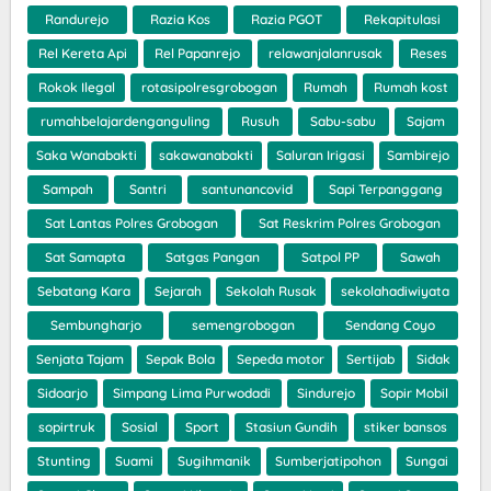
Randurejo
Razia Kos
Razia PGOT
Rekapitulasi
Rel Kereta Api
Rel Papanrejo
relawanjalanrusak
Reses
Rokok Ilegal
rotasipolresgrobogan
Rumah
Rumah kost
rumahbelajardenganguling
Rusuh
Sabu-sabu
Sajam
Saka Wanabakti
sakawanabakti
Saluran Irigasi
Sambirejo
Sampah
Santri
santunancovid
Sapi Terpanggang
Sat Lantas Polres Grobogan
Sat Reskrim Polres Grobogan
Sat Samapta
Satgas Pangan
Satpol PP
Sawah
Sebatang Kara
Sejarah
Sekolah Rusak
sekolahadiwiyata
Sembungharjo
semengrobogan
Sendang Coyo
Senjata Tajam
Sepak Bola
Sepeda motor
Sertijab
Sidak
Sidoarjo
Simpang Lima Purwodadi
Sindurejo
Sopir Mobil
sopirtruk
Sosial
Sport
Stasiun Gundih
stiker bansos
Stunting
Suami
Sugihmanik
Sumberjatipohon
Sungai