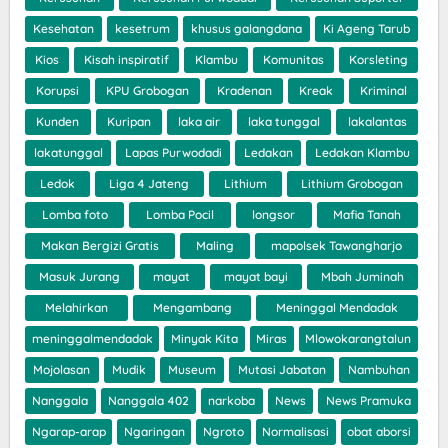
Kesehatan
kesetrum
khusus galangdana
Ki Ageng Tarub
Kios
Kisah inspiratif
Klambu
Komunitas
Korsleting
Korupsi
KPU Grobogan
Kradenan
Kreak
Kriminal
Kunden
Kuripan
laka air
laka tunggal
lakalantas
lakatunggal
Lapas Purwodadi
Ledakan
Ledakan Klambu
Ledok
Liga 4 Jateng
Lithium
Lithium Grobogan
Lomba foto
Lomba Pocil
longsor
Mafia Tanah
Makan Bergizi Gratis
Maling
mapolsek Tawangharjo
Masuk Jurang
mayat
mayat bayi
Mbah Juminah
Melahirkan
Mengambang
Meninggal Mendadak
meninggalmendadak
Minyak Kita
Miras
Mlowokarangtalun
Mojolasan
Mudik
Museum
Mutasi Jabatan
Nambuhan
Nanggala
Nanggala 402
narkoba
News
News Pramuka
Ngarap-arap
Ngaringan
Ngroto
Normalisasi
obat aborsi