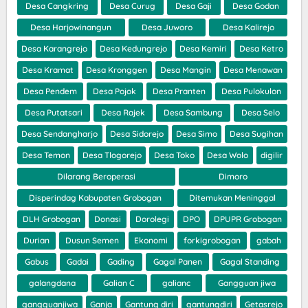
Desa Cangkring
Desa Curug
Desa Gaji
Desa Godan
Desa Harjowinangun
Desa Juworo
Desa Kalirejo
Desa Karangrejo
Desa Kedungrejo
Desa Kemiri
Desa Ketro
Desa Kramat
Desa Kronggen
Desa Mangin
Desa Menawan
Desa Pendem
Desa Pojok
Desa Pranten
Desa Pulokulon
Desa Putatsari
Desa Rajek
Desa Sambung
Desa Selo
Desa Sendangharjo
Desa Sidorejo
Desa Simo
Desa Sugihan
Desa Temon
Desa Tlogorejo
Desa Toko
Desa Wolo
digilir
Dilarang Beroperasi
Dimoro
Disperindag Kabupaten Grobogan
Ditemukan Meninggal
DLH Grobogan
Donasi
Dorolegi
DPO
DPUPR Grobogan
Durian
Dusun Semen
Ekonomi
forkigrobogan
gabah
Gabus
Gadai
Gading
Gagal Panen
Gagal Standing
galangdana
Galian C
galianc
Gangguan jiwa
gangguanjiwa
Ganja
Gantung diri
gantungdiri
Getasrejo