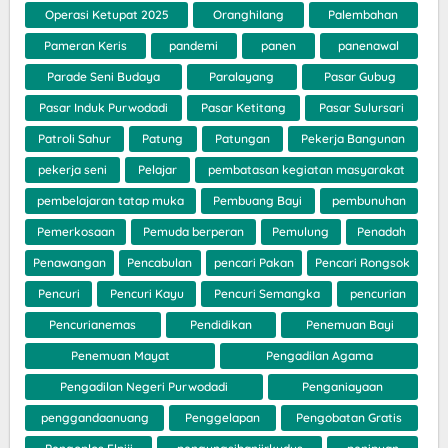
Operasi Ketupat 2025
Oranghilang
Palembahan
Pameran Keris
pandemi
panen
panenawal
Parade Seni Budaya
Paralayang
Pasar Gubug
Pasar Induk Purwodadi
Pasar Ketitang
Pasar Sulursari
Patroli Sahur
Patung
Patungan
Pekerja Bangunan
pekerja seni
Pelajar
pembatasan kegiatan masyarakat
pembelajaran tatap muka
Pembuang Bayi
pembunuhan
Pemerkosaan
Pemuda berperan
Pemulung
Penadah
Penawangan
Pencabulan
pencari Pakan
Pencari Rongsok
Pencuri
Pencuri Kayu
Pencuri Semangka
pencurian
Pencurianemas
Pendidikan
Penemuan Bayi
Penemuan Mayat
Pengadilan Agama
Pengadilan Negeri Purwodadi
Penganiayaan
penggandaanuang
Penggelapan
Pengobatan Gratis