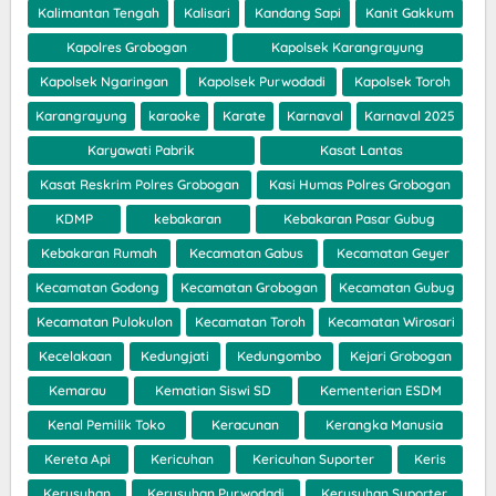
Kalimantan Tengah
Kalisari
Kandang Sapi
Kanit Gakkum
Kapolres Grobogan
Kapolsek Karangrayung
Kapolsek Ngaringan
Kapolsek Purwodadi
Kapolsek Toroh
Karangrayung
karaoke
Karate
Karnaval
Karnaval 2025
Karyawati Pabrik
Kasat Lantas
Kasat Reskrim Polres Grobogan
Kasi Humas Polres Grobogan
KDMP
kebakaran
Kebakaran Pasar Gubug
Kebakaran Rumah
Kecamatan Gabus
Kecamatan Geyer
Kecamatan Godong
Kecamatan Grobogan
Kecamatan Gubug
Kecamatan Pulokulon
Kecamatan Toroh
Kecamatan Wirosari
Kecelakaan
Kedungjati
Kedungombo
Kejari Grobogan
Kemarau
Kematian Siswi SD
Kementerian ESDM
Kenal Pemilik Toko
Keracunan
Kerangka Manusia
Kereta Api
Kericuhan
Kericuhan Suporter
Keris
Kerusuhan
Kerusuhan Purwodadi
Kerusuhan Suporter