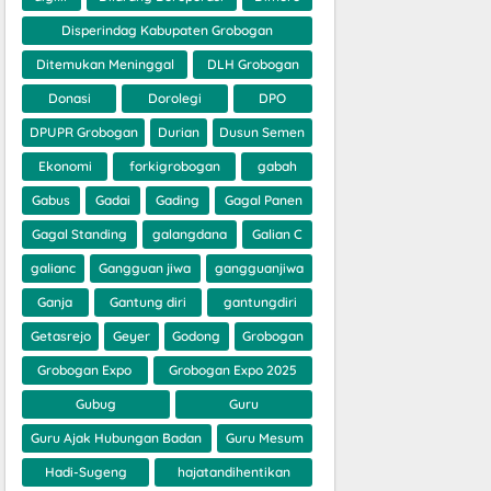
Disperindag Kabupaten Grobogan
Ditemukan Meninggal
DLH Grobogan
Donasi
Dorolegi
DPO
DPUPR Grobogan
Durian
Dusun Semen
Ekonomi
forkigrobogan
gabah
Gabus
Gadai
Gading
Gagal Panen
Gagal Standing
galangdana
Galian C
galianc
Gangguan jiwa
gangguanjiwa
Ganja
Gantung diri
gantungdiri
Getasrejo
Geyer
Godong
Grobogan
Grobogan Expo
Grobogan Expo 2025
Gubug
Guru
Guru Ajak Hubungan Badan
Guru Mesum
Hadi-Sugeng
hajatandihentikan