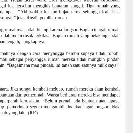
i lusi tersebut mengikis bantaran sungai. Tiga rumah yang
erdampak. “Akhir-akhir ini kan hujan terus, sehingga Kali Lusi
ungai,” jelas Rusdi, pemilik rumah.
ng rumahnya sudah hilang karena longsor. Bagian tengah rumah
 sudah mulai rusak terkikis. “Bagian rumah yang belakang sudah
gian tengah,” ungkapnya.
umahnya dengan cara menyangga bambu supaya tidak roboh.
bambu sebagai penyangga rumah mereka tidak mungkin pindah
ain. “Bagaimana mau pindah, ini tanah satu-satunya milik saya,”
ntara. Jika sungai kembali meluap, rumah mereka akan kembali
a bantuan dari pemerintah. Warga berharap mereka bisa mendapat
mperparah kerusakan. “Belum pernah ada bantuan atau upaya
p, pemerintah segera mengambil tindakan agar longsor tidak
ah yang lain. (
RE
)