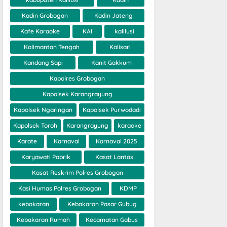
Kadin Grobogan
Kadin Jateng
Kafe Karaoke
KAI
kalilusi
Kalimantan Tengah
Kalisari
Kandang Sapi
Kanit Gakkum
Kapolres Grobogan
Kapolsek Karangrayung
Kapolsek Ngaringan
Kapolsek Purwodadi
Kapolsek Toroh
Karangrayung
karaoke
Karate
Karnaval
Karnaval 2025
Karyawati Pabrik
Kasat Lantas
Kasat Reskrim Polres Grobogan
Kasi Humas Polres Grobogan
KDMP
kebakaran
Kebakaran Pasar Gubug
Kebakaran Rumah
Kecamatan Gabus