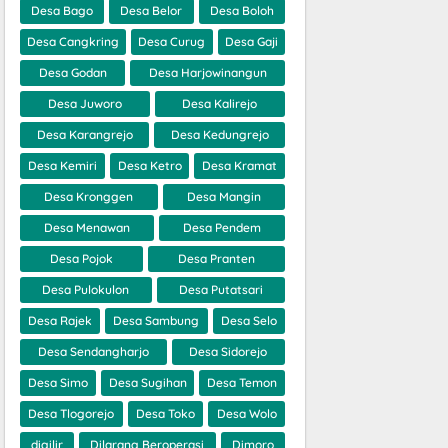
Desa Bago
Desa Belor
Desa Boloh
Desa Cangkring
Desa Curug
Desa Gaji
Desa Godan
Desa Harjowinangun
Desa Juworo
Desa Kalirejo
Desa Karangrejo
Desa Kedungrejo
Desa Kemiri
Desa Ketro
Desa Kramat
Desa Kronggen
Desa Mangin
Desa Menawan
Desa Pendem
Desa Pojok
Desa Pranten
Desa Pulokulon
Desa Putatsari
Desa Rajek
Desa Sambung
Desa Selo
Desa Sendangharjo
Desa Sidorejo
Desa Simo
Desa Sugihan
Desa Temon
Desa Tlogorejo
Desa Toko
Desa Wolo
digilir
Dilarang Beroperasi
Dimoro