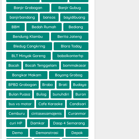
Banjir Grobogan
Banjir Gubug
banjirbandang
bansos
bayidibuang
BBM
Bedah Rumah
Bediang
Bendung Klambu
Berita Jateng
Bledug Cangkring
Blora Today
BLT Minyak Goreng
bobolkonterhp
Bocah
Bocah Tenggelam
bommakasar
Bongkar Makam
Boyong Grobog
BPBD Grobogan
Brabo
Brati
Budaya
Bulan Puasa
Bulog
bunuhdiri
Buron
bus vs motor
Cafe Karaoke
Candisari
Cemburu
cintasesamajenis
Curanmor
curi HP
Damkar
Daop 4 Semarang
Demo
Demonstrasi
Depok