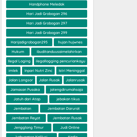
Handphone Meledak
Hari Jadi Grobogan 296
Hari Jadi Grobogan 297
Hari Jadi Grobogan 299
Harijadigrobogan295
hujan hujwnes
Hukum
ibuditanduusaimelahirkan
Ilegal Loging
ilegallogging pencuriankayu
imlek
Inpari Nutri Zinc
Istri Meninggal
Jalan Longsor
Jalan Rusak
Jalanrusak
Jamasan Pusaka
jatengdirumahsaja
Jatuh dari Atap
jebakan tikus
Jembatan
Jembatan Darurat
Jembatan Reyot
Jembatan Rusak
Jengglong Timur
Judi Online
kabupaten Kalilusi
Kadin