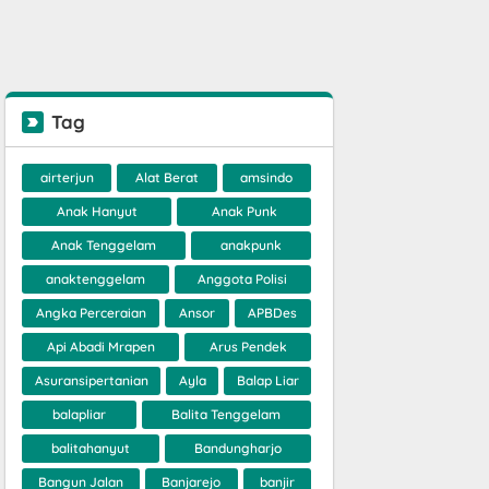
Tag
airterjun
Alat Berat
amsindo
Anak Hanyut
Anak Punk
Anak Tenggelam
anakpunk
anaktenggelam
Anggota Polisi
Angka Perceraian
Ansor
APBDes
Api Abadi Mrapen
Arus Pendek
Asuransipertanian
Ayla
Balap Liar
balapliar
Balita Tenggelam
balitahanyut
Bandungharjo
Bangun Jalan
Banjarejo
banjir