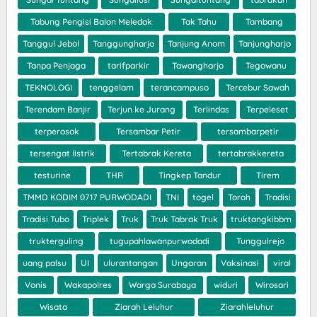
Tabung Pengisi Balon Meledak
Tak Tahu
Tambang
Tanggul Jebol
Tanggungharjo
Tanjung Anom
Tanjungharjo
Tanpa Penjaga
tarifparkir
Tawangharjo
Tegowanu
TEKNOLOGI
tenggelam
terancampuso
Tercebur Sawah
Terendam Banjir
Terjun ke Jurang
Terlindas
Terpeleset
terperosok
Tersambar Petir
tersambarpetir
tersengat listrik
Tertabrak Kereta
tertabrakkereta
testurine
THR
Tingkep Tandur
Tirem
TMMD KODIM 0717 PURWODADI
TNI
togel
Toroh
Tradisi
Tradisi Tubo
Triplek
Truk
Truk Tabrak Truk
truktangkibbm
trukterguling
tugupahlawanpurwodadi
Tunggulrejo
uang palsu
UI
ulurantangan
Ungaran
Vaksinasi
viral
Vonis
Wakapolres
Warga Surabaya
widuri
Wirosari
Wisata
Ziarah Leluhur
Ziarahleluhur