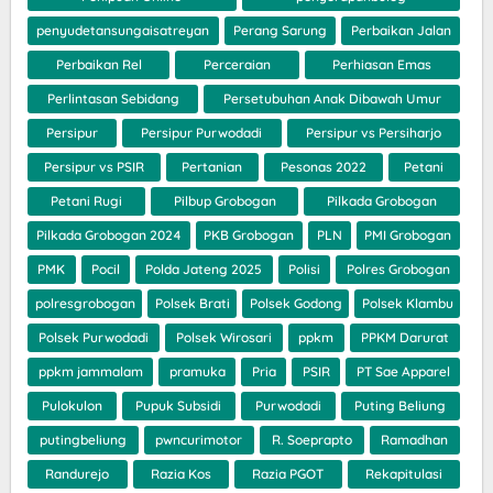
penyudetansungaisatreyan
Perang Sarung
Perbaikan Jalan
Perbaikan Rel
Perceraian
Perhiasan Emas
Perlintasan Sebidang
Persetubuhan Anak Dibawah Umur
Persipur
Persipur Purwodadi
Persipur vs Persiharjo
Persipur vs PSIR
Pertanian
Pesonas 2022
Petani
Petani Rugi
Pilbup Grobogan
Pilkada Grobogan
Pilkada Grobogan 2024
PKB Grobogan
PLN
PMI Grobogan
PMK
Pocil
Polda Jateng 2025
Polisi
Polres Grobogan
polresgrobogan
Polsek Brati
Polsek Godong
Polsek Klambu
Polsek Purwodadi
Polsek Wirosari
ppkm
PPKM Darurat
ppkm jammalam
pramuka
Pria
PSIR
PT Sae Apparel
Pulokulon
Pupuk Subsidi
Purwodadi
Puting Beliung
putingbeliung
pwncurimotor
R. Soeprapto
Ramadhan
Randurejo
Razia Kos
Razia PGOT
Rekapitulasi