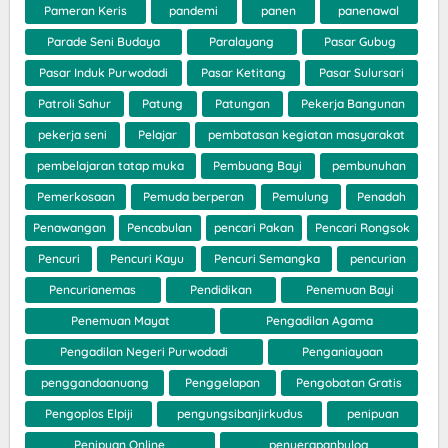
Pameran Keris
pandemi
panen
panenawal
Parade Seni Budaya
Paralayang
Pasar Gubug
Pasar Induk Purwodadi
Pasar Ketitang
Pasar Sulursari
Patroli Sahur
Patung
Patungan
Pekerja Bangunan
pekerja seni
Pelajar
pembatasan kegiatan masyarakat
pembelajaran tatap muka
Pembuang Bayi
pembunuhan
Pemerkosaan
Pemuda berperan
Pemulung
Penadah
Penawangan
Pencabulan
pencari Pakan
Pencari Rongsok
Pencuri
Pencuri Kayu
Pencuri Semangka
pencurian
Pencurianemas
Pendidikan
Penemuan Bayi
Penemuan Mayat
Pengadilan Agama
Pengadilan Negeri Purwodadi
Penganiayaan
penggandaanuang
Penggelapan
Pengobatan Gratis
Pengoplos Elpiji
pengungsibanjirkudus
penipuan
Penipuan Online
penyerapanbulog