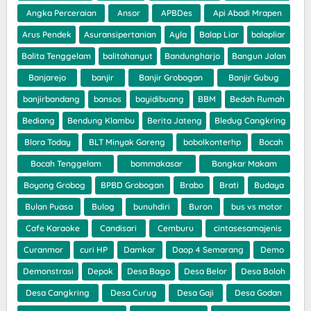
Angka Perceraian
Ansor
APBDes
Api Abadi Mrapen
Arus Pendek
Asuransipertanian
Ayla
Balap Liar
balapliar
Balita Tenggelam
balitahanyut
Bandungharjo
Bangun Jalan
Banjarejo
banjir
Banjir Grobogan
Banjir Gubug
banjirbandang
bansos
bayidibuang
BBM
Bedah Rumah
Bediang
Bendung Klambu
Berita Jateng
Bledug Cangkring
Blora Today
BLT Minyak Goreng
bobolkonterhp
Bocah
Bocah Tenggelam
bommakasar
Bongkar Makam
Boyong Grobog
BPBD Grobogan
Brabo
Brati
Budaya
Bulan Puasa
Bulog
bunuhdiri
Buron
bus vs motor
Cafe Karaoke
Candisari
Cemburu
cintasesamajenis
Curanmor
curi HP
Damkar
Daop 4 Semarang
Demo
Demonstrasi
Depok
Desa Bago
Desa Belor
Desa Boloh
Desa Cangkring
Desa Curug
Desa Gaji
Desa Godan