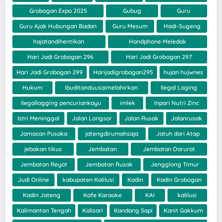
Grobogan Expo 2025
Gubug
Guru
Guru Ajak Hubungan Badan
Guru Mesum
Hadi-Sugeng
hajatandihentikan
Handphone Meledak
Hari Jadi Grobogan 296
Hari Jadi Grobogan 297
Hari Jadi Grobogan 299
Harijadigrobogan295
hujan hujwnes
Hukum
ibuditanduusaimelahirkan
Ilegal Loging
ilegallogging pencuriankayu
imlek
Inpari Nutri Zinc
Istri Meninggal
Jalan Longsor
Jalan Rusak
Jalanrusak
Jamasan Pusaka
jatengdirumahsaja
Jatuh dari Atap
jebakan tikus
Jembatan
Jembatan Darurat
Jembatan Reyot
Jembatan Rusak
Jengglong Timur
Judi Online
kabupaten Kalilusi
Kadin
Kadin Grobogan
Kadin Jateng
Kafe Karaoke
KAI
kalilusi
Kalimantan Tengah
Kalisari
Kandang Sapi
Kanit Gakkum