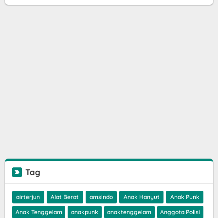
Tag
airterjun
Alat Berat
amsindo
Anak Hanyut
Anak Punk
Anak Tenggelam
anakpunk
anaktenggelam
Anggota Polisi