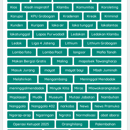
Kios
Kisah inspiratif
Klambu
Komunitas
Korsleting
Korupsi
KPU Grobogan
Kradenan
Kreak
Kriminal
Kunden
Kuripan
laka air
laka tunggal
lakalantas
lakatunggal
Lapas Purwodadi
Ledakan
Ledakan Klambu
Ledok
Liga 4 Jateng
Lithium
Lithium Grobogan
Lomba foto
Lomba Pocil
longsor
Mafia Tanah
Makan Bergizi Gratis
Maling
mapolsek Tawangharjo
Masuk Jurang
mayat
mayat bayi
Mbah Juminah
Melahirkan
Mengambang
Meninggal Mendadak
meninggalmendadak
Minyak Kita
Miras
Mlowokarangtalun
Mojolasan
Mudik
Museum
Mutasi Jabatan
Nambuhan
Nanggala
Nanggala 402
narkoba
News
News Pramuka
Ngarap-arap
Ngaringan
Ngroto
Normalisasi
obat aborsi
Operasi Ketupat 2025
Oranghilang
Palembahan