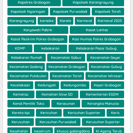
Kapolres Grobogan
Kapolsek Karangrayung
Kapolsek Ngaringan
Kapolsek Purwodadi
Kapolsek Toroh
Karangrayung
karaoke
Karate
Karnaval
Karnaval 2025
Karyawati Pabrik
Kasat Lantas
Kasat Reskrim Polres Grobogan
Kasi Humas Polres Grobogan
KDMP
kebakaran
Kebakaran Pasar Gubug
Kebakaran Rumah
Kecamatan Gabus
Kecamatan Geyer
Kecamatan Godong
Kecamatan Grobogan
Kecamatan Gubug
Kecamatan Pulokulon
Kecamatan Toroh
Kecamatan Wirosari
Kecelakaan
Kedungjati
Kedungombo
Kejari Grobogan
Kemarau
Kematian Siswi SD
Kementerian ESDM
Kenal Pemilik Toko
Keracunan
Kerangka Manusia
Kereta Api
Kericuhan
Kericuhan Suporter
Keris
Kerusuhan
Kerusuhan Purwodadi
Kerusuhan Suporter
Kesehatan
kesetrum
khusus galangdana
Ki Ageng Tarub