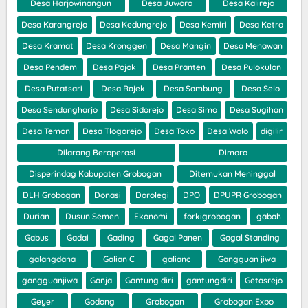
Desa Harjowinangun
Desa Juworo
Desa Kalirejo
Desa Karangrejo
Desa Kedungrejo
Desa Kemiri
Desa Ketro
Desa Kramat
Desa Kronggen
Desa Mangin
Desa Menawan
Desa Pendem
Desa Pojok
Desa Pranten
Desa Pulokulon
Desa Putatsari
Desa Rajek
Desa Sambung
Desa Selo
Desa Sendangharjo
Desa Sidorejo
Desa Simo
Desa Sugihan
Desa Temon
Desa Tlogorejo
Desa Toko
Desa Wolo
digilir
Dilarang Beroperasi
Dimoro
Disperindag Kabupaten Grobogan
Ditemukan Meninggal
DLH Grobogan
Donasi
Dorolegi
DPO
DPUPR Grobogan
Durian
Dusun Semen
Ekonomi
forkigrobogan
gabah
Gabus
Gadai
Gading
Gagal Panen
Gagal Standing
galangdana
Galian C
galianc
Gangguan jiwa
gangguanjiwa
Ganja
Gantung diri
gantungdiri
Getasrejo
Geyer
Godong
Grobogan
Grobogan Expo