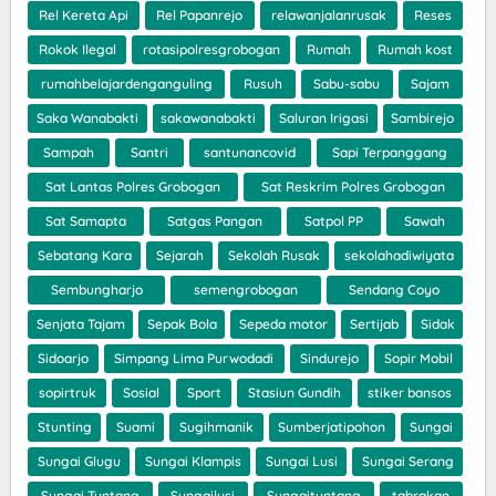
Rel Kereta Api
Rel Papanrejo
relawanjalanrusak
Reses
Rokok Ilegal
rotasipolresgrobogan
Rumah
Rumah kost
rumahbelajardenganguling
Rusuh
Sabu-sabu
Sajam
Saka Wanabakti
sakawanabakti
Saluran Irigasi
Sambirejo
Sampah
Santri
santunancovid
Sapi Terpanggang
Sat Lantas Polres Grobogan
Sat Reskrim Polres Grobogan
Sat Samapta
Satgas Pangan
Satpol PP
Sawah
Sebatang Kara
Sejarah
Sekolah Rusak
sekolahadiwiyata
Sembungharjo
semengrobogan
Sendang Coyo
Senjata Tajam
Sepak Bola
Sepeda motor
Sertijab
Sidak
Sidoarjo
Simpang Lima Purwodadi
Sindurejo
Sopir Mobil
sopirtruk
Sosial
Sport
Stasiun Gundih
stiker bansos
Stunting
Suami
Sugihmanik
Sumberjatipohon
Sungai
Sungai Glugu
Sungai Klampis
Sungai Lusi
Sungai Serang
Sungai Tuntang
Sungailusi
Sungaituntang
tabrakan