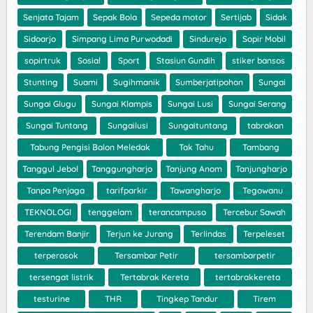
Senjata Tajam
Sepak Bola
Sepeda motor
Sertijab
Sidak
Sidoarjo
Simpang Lima Purwodadi
Sindurejo
Sopir Mobil
sopirtruk
Sosial
Sport
Stasiun Gundih
stiker bansos
Stunting
Suami
Sugihmanik
Sumberjatipohon
Sungai
Sungai Glugu
Sungai Klampis
Sungai Lusi
Sungai Serang
Sungai Tuntang
Sungailusi
Sungaituntang
tabrakan
Tabung Pengisi Balon Meledak
Tak Tahu
Tambang
Tanggul Jebol
Tanggungharjo
Tanjung Anom
Tanjungharjo
Tanpa Penjaga
tarifparkir
Tawangharjo
Tegowanu
TEKNOLOGI
tenggelam
terancampuso
Tercebur Sawah
Terendam Banjir
Terjun ke Jurang
Terlindas
Terpeleset
terperosok
Tersambar Petir
tersambarpetir
tersengat listrik
Tertabrak Kereta
tertabrakkereta
testurine
THR
Tingkep Tandur
Tirem