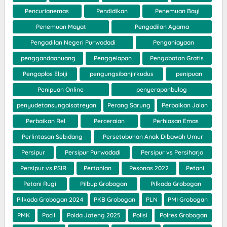
Pencurianemas
Pendidikan
Penemuan Bayi
Penemuan Mayat
Pengadilan Agama
Pengadilan Negeri Purwodadi
Penganiayaan
penggandaanuang
Penggelapan
Pengobatan Gratis
Pengoplos Elpiji
pengungsibanjirkudus
penipuan
Penipuan Online
penyerapanbulog
penyudetansungaisatreyan
Perang Sarung
Perbaikan Jalan
Perbaikan Rel
Perceraian
Perhiasan Emas
Perlintasan Sebidang
Persetubuhan Anak Dibawah Umur
Persipur
Persipur Purwodadi
Persipur vs Persiharjo
Persipur vs PSIR
Pertanian
Pesonas 2022
Petani
Petani Rugi
Pilbup Grobogan
Pilkada Grobogan
Pilkada Grobogan 2024
PKB Grobogan
PLN
PMI Grobogan
PMK
Pocil
Polda Jateng 2025
Polisi
Polres Grobogan