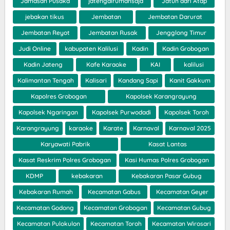
Jamasan Pusaka
jatengdirumahsaja
Jatuh dari Atap
jebakan tikus
Jembatan
Jembatan Darurat
Jembatan Reyot
Jembatan Rusak
Jengglong Timur
Judi Online
kabupaten Kalilusi
Kadin
Kadin Grobogan
Kadin Jateng
Kafe Karaoke
KAI
kalilusi
Kalimantan Tengah
Kalisari
Kandang Sapi
Kanit Gakkum
Kapolres Grobogan
Kapolsek Karangrayung
Kapolsek Ngaringan
Kapolsek Purwodadi
Kapolsek Toroh
Karangrayung
karaoke
Karate
Karnaval
Karnaval 2025
Karyawati Pabrik
Kasat Lantas
Kasat Reskrim Polres Grobogan
Kasi Humas Polres Grobogan
KDMP
kebakaran
Kebakaran Pasar Gubug
Kebakaran Rumah
Kecamatan Gabus
Kecamatan Geyer
Kecamatan Godong
Kecamatan Grobogan
Kecamatan Gubug
Kecamatan Pulokulon
Kecamatan Toroh
Kecamatan Wirosari