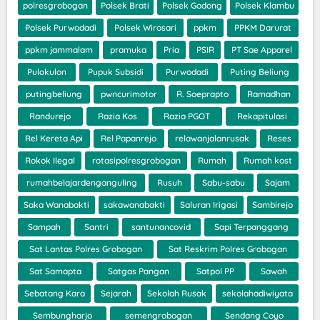
polresgrobogan
Polsek Brati
Polsek Godong
Polsek Klambu
Polsek Purwodadi
Polsek Wirosari
ppkm
PPKM Darurat
ppkm jammalam
pramuka
Pria
PSIR
PT Sae Apparel
Pulokulon
Pupuk Subsidi
Purwodadi
Puting Beliung
putingbeliung
pwncurimotor
R. Soeprapto
Ramadhan
Randurejo
Razia Kos
Razia PGOT
Rekapitulasi
Rel Kereta Api
Rel Papanrejo
relawanjalanrusak
Reses
Rokok Ilegal
rotasipolresgrobogan
Rumah
Rumah kost
rumahbelajardenganguling
Rusuh
Sabu-sabu
Sajam
Saka Wanabakti
sakawanabakti
Saluran Irigasi
Sambirejo
Sampah
Santri
santunancovid
Sapi Terpanggang
Sat Lantas Polres Grobogan
Sat Reskrim Polres Grobogan
Sat Samapta
Satgas Pangan
Satpol PP
Sawah
Sebatang Kara
Sejarah
Sekolah Rusak
sekolahadiwiyata
Sembungharjo
semengrobogan
Sendang Coyo