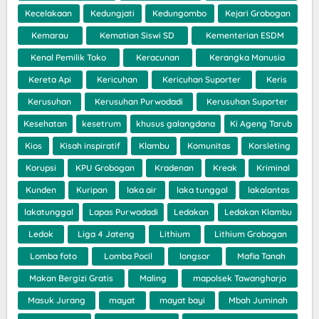
Kecelakaan
Kedungjati
Kedungombo
Kejari Grobogan
Kemarau
Kematian Siswi SD
Kementerian ESDM
Kenal Pemilik Toko
Keracunan
Kerangka Manusia
Kereta Api
Kericuhan
Kericuhan Suporter
Keris
Kerusuhan
Kerusuhan Purwodadi
Kerusuhan Suporter
Kesehatan
kesetrum
khusus galangdana
Ki Ageng Tarub
Kios
Kisah inspiratif
Klambu
Komunitas
Korsleting
Korupsi
KPU Grobogan
Kradenan
Kreak
Kriminal
Kunden
Kuripan
laka air
laka tunggal
lakalantas
lakatunggal
Lapas Purwodadi
Ledakan
Ledakan Klambu
Ledok
Liga 4 Jateng
Lithium
Lithium Grobogan
Lomba foto
Lomba Pocil
longsor
Mafia Tanah
Makan Bergizi Gratis
Maling
mapolsek Tawangharjo
Masuk Jurang
mayat
mayat bayi
Mbah Juminah