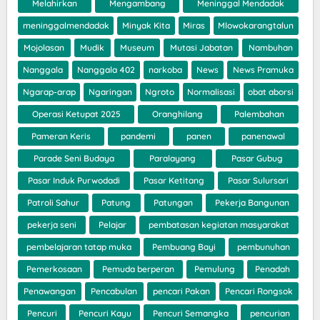
Melahirkan
Mengambang
Meninggal Mendadak
meninggalmendadak
Minyak Kita
Miras
Mlowokarangtalun
Mojolasan
Mudik
Museum
Mutasi Jabatan
Nambuhan
Nanggala
Nanggala 402
narkoba
News
News Pramuka
Ngarap-arap
Ngaringan
Ngroto
Normalisasi
obat aborsi
Operasi Ketupat 2025
Oranghilang
Palembahan
Pameran Keris
pandemi
panen
panenawal
Parade Seni Budaya
Paralayang
Pasar Gubug
Pasar Induk Purwodadi
Pasar Ketitang
Pasar Sulursari
Patroli Sahur
Patung
Patungan
Pekerja Bangunan
pekerja seni
Pelajar
pembatasan kegiatan masyarakat
pembelajaran tatap muka
Pembuang Bayi
pembunuhan
Pemerkosaan
Pemuda berperan
Pemulung
Penadah
Penawangan
Pencabulan
pencari Pakan
Pencari Rongsok
Pencuri
Pencuri Kayu
Pencuri Semangka
pencurian