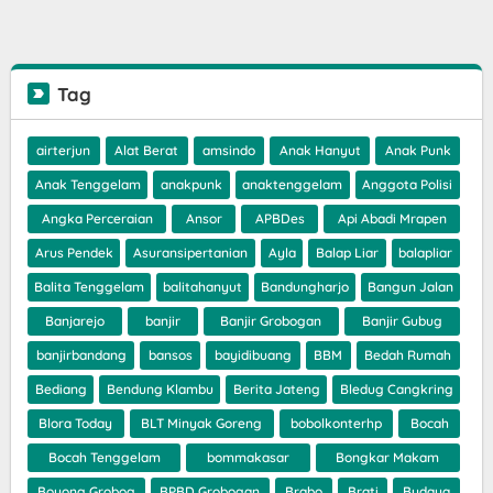
Tag
airterjun
Alat Berat
amsindo
Anak Hanyut
Anak Punk
Anak Tenggelam
anakpunk
anaktenggelam
Anggota Polisi
Angka Perceraian
Ansor
APBDes
Api Abadi Mrapen
Arus Pendek
Asuransipertanian
Ayla
Balap Liar
balapliar
Balita Tenggelam
balitahanyut
Bandungharjo
Bangun Jalan
Banjarejo
banjir
Banjir Grobogan
Banjir Gubug
banjirbandang
bansos
bayidibuang
BBM
Bedah Rumah
Bediang
Bendung Klambu
Berita Jateng
Bledug Cangkring
Blora Today
BLT Minyak Goreng
bobolkonterhp
Bocah
Bocah Tenggelam
bommakasar
Bongkar Makam
Boyong Grobog
BPBD Grobogan
Brabo
Brati
Budaya