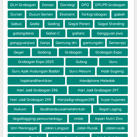
DLH Grobogan
Donasi
Dorolegi
DPO
DPUPR Grobogan
Durian
Dusun Semen
Ekonomi
forkigrobogan
gabah
Gabus
Gadai
Gading
Gagal Panen
Gagal Standing
galangdana
Galian C
galianc
Gangguan jiwa
gangguanjiwa
Ganja
Gantung diri
gantungdiri
Getasrejo
Geyer
Godong
Grobogan
Grobogan Expo
Grobogan Expo 2025
Gubug
Guru
Guru Ajak Hubungan Badan
Guru Mesum
Hadi-Sugeng
hajatandihentikan
Handphone Meledak
Hari Jadi Grobogan 296
Hari Jadi Grobogan 297
Hari Jadi Grobogan 299
Harijadigrobogan295
hujan hujwnes
Hukum
ibuditanduusaimelahirkan
Ilegal Loging
ilegallogging pencuriankayu
imlek
Inpari Nutri Zinc
Istri Meninggal
Jalan Longsor
Jalan Rusak
Jalanrusak