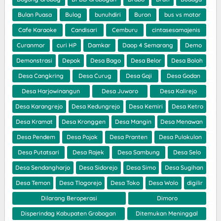
Bulan Puasa
Bulog
bunuhdiri
Buron
bus vs motor
Cafe Karaoke
Candisari
Cemburu
cintasesamajenis
Curanmor
curi HP
Damkar
Daop 4 Semarang
Demo
Demonstrasi
Depok
Desa Bago
Desa Belor
Desa Boloh
Desa Cangkring
Desa Curug
Desa Gaji
Desa Godan
Desa Harjowinangun
Desa Juworo
Desa Kalirejo
Desa Karangrejo
Desa Kedungrejo
Desa Kemiri
Desa Ketro
Desa Kramat
Desa Kronggen
Desa Mangin
Desa Menawan
Desa Pendem
Desa Pojok
Desa Pranten
Desa Pulokulon
Desa Putatsari
Desa Rajek
Desa Sambung
Desa Selo
Desa Sendangharjo
Desa Sidorejo
Desa Simo
Desa Sugihan
Desa Temon
Desa Tlogorejo
Desa Toko
Desa Wolo
digilir
Dilarang Beroperasi
Dimoro
Disperindag Kabupaten Grobogan
Ditemukan Meninggal