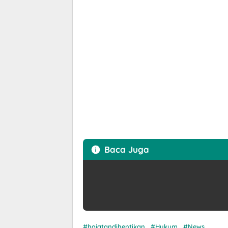
Baca Juga
hajatandihentikan
Hukum
News