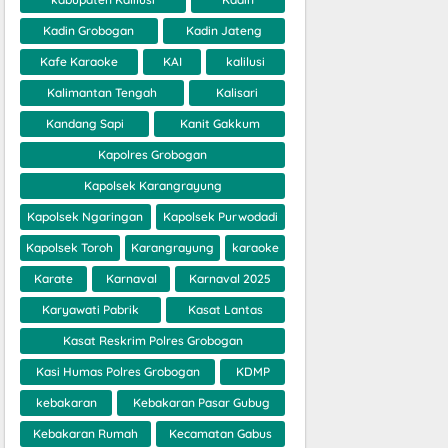
Kadin Grobogan
Kadin Jateng
Kafe Karaoke
KAI
kalilusi
Kalimantan Tengah
Kalisari
Kandang Sapi
Kanit Gakkum
Kapolres Grobogan
Kapolsek Karangrayung
Kapolsek Ngaringan
Kapolsek Purwodadi
Kapolsek Toroh
Karangrayung
karaoke
Karate
Karnaval
Karnaval 2025
Karyawati Pabrik
Kasat Lantas
Kasat Reskrim Polres Grobogan
Kasi Humas Polres Grobogan
KDMP
kebakaran
Kebakaran Pasar Gubug
Kebakaran Rumah
Kecamatan Gabus