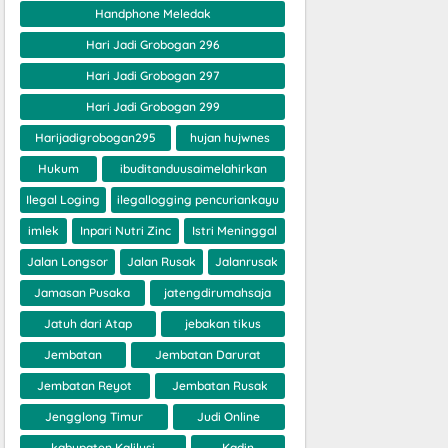
Handphone Meledak
Hari Jadi Grobogan 296
Hari Jadi Grobogan 297
Hari Jadi Grobogan 299
Harijadigrobogan295
hujan hujwnes
Hukum
ibuditanduusaimelahirkan
Ilegal Loging
ilegallogging pencuriankayu
imlek
Inpari Nutri Zinc
Istri Meninggal
Jalan Longsor
Jalan Rusak
Jalanrusak
Jamasan Pusaka
jatengdirumahsaja
Jatuh dari Atap
jebakan tikus
Jembatan
Jembatan Darurat
Jembatan Reyot
Jembatan Rusak
Jengglong Timur
Judi Online
kabupaten Kalilusi
Kadin