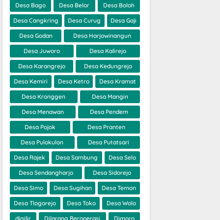
Desa Bago
Desa Belor
Desa Boloh
Desa Cangkring
Desa Curug
Desa Gaji
Desa Godan
Desa Harjowinangun
Desa Juworo
Desa Kalirejo
Desa Karangrejo
Desa Kedungrejo
Desa Kemiri
Desa Ketro
Desa Kramat
Desa Kronggen
Desa Mangin
Desa Menawan
Desa Pendem
Desa Pojok
Desa Pranten
Desa Pulokulon
Desa Putatsari
Desa Rajek
Desa Sambung
Desa Selo
Desa Sendangharjo
Desa Sidorejo
Desa Simo
Desa Sugihan
Desa Temon
Desa Tlogorejo
Desa Toko
Desa Wolo
digilir
Dilarang Beroperasi
Dimoro