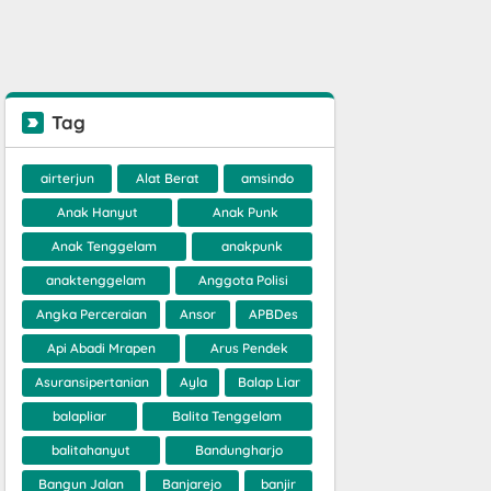
Tag
airterjun
Alat Berat
amsindo
Anak Hanyut
Anak Punk
Anak Tenggelam
anakpunk
anaktenggelam
Anggota Polisi
Angka Perceraian
Ansor
APBDes
Api Abadi Mrapen
Arus Pendek
Asuransipertanian
Ayla
Balap Liar
balapliar
Balita Tenggelam
balitahanyut
Bandungharjo
Bangun Jalan
Banjarejo
banjir