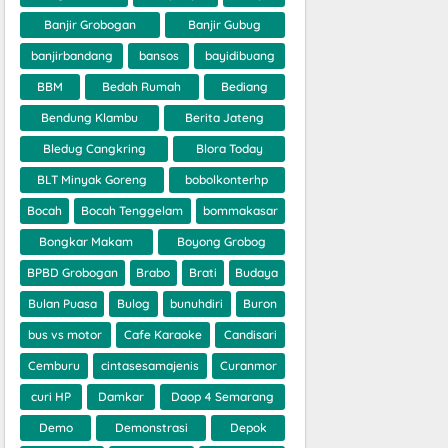
Banjir Grobogan
Banjir Gubug
banjirbandang
bansos
bayidibuang
BBM
Bedah Rumah
Bediang
Bendung Klambu
Berita Jateng
Bledug Cangkring
Blora Today
BLT Minyak Goreng
bobolkonterhp
Bocah
Bocah Tenggelam
bommakasar
Bongkar Makam
Boyong Grobog
BPBD Grobogan
Brabo
Brati
Budaya
Bulan Puasa
Bulog
bunuhdiri
Buron
bus vs motor
Cafe Karaoke
Candisari
Cemburu
cintasesamajenis
Curanmor
curi HP
Damkar
Daop 4 Semarang
Demo
Demonstrasi
Depok