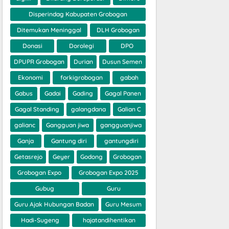
Disperindag Kabupaten Grobogan
Ditemukan Meninggal
DLH Grobogan
Donasi
Dorolegi
DPO
DPUPR Grobogan
Durian
Dusun Semen
Ekonomi
forkigrobogan
gabah
Gabus
Gadai
Gading
Gagal Panen
Gagal Standing
galangdana
Galian C
galianc
Gangguan jiwa
gangguanjiwa
Ganja
Gantung diri
gantungdiri
Getasrejo
Geyer
Godong
Grobogan
Grobogan Expo
Grobogan Expo 2025
Gubug
Guru
Guru Ajak Hubungan Badan
Guru Mesum
Hadi-Sugeng
hajatandihentikan