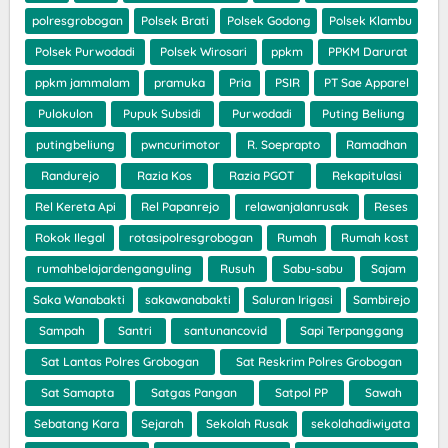
polresgrobogan
Polsek Brati
Polsek Godong
Polsek Klambu
Polsek Purwodadi
Polsek Wirosari
ppkm
PPKM Darurat
ppkm jammalam
pramuka
Pria
PSIR
PT Sae Apparel
Pulokulon
Pupuk Subsidi
Purwodadi
Puting Beliung
putingbeliung
pwncurimotor
R. Soeprapto
Ramadhan
Randurejo
Razia Kos
Razia PGOT
Rekapitulasi
Rel Kereta Api
Rel Papanrejo
relawanjalanrusak
Reses
Rokok Ilegal
rotasipolresgrobogan
Rumah
Rumah kost
rumahbelajardenganguling
Rusuh
Sabu-sabu
Sajam
Saka Wanabakti
sakawanabakti
Saluran Irigasi
Sambirejo
Sampah
Santri
santunancovid
Sapi Terpanggang
Sat Lantas Polres Grobogan
Sat Reskrim Polres Grobogan
Sat Samapta
Satgas Pangan
Satpol PP
Sawah
Sebatang Kara
Sejarah
Sekolah Rusak
sekolahadiwiyata