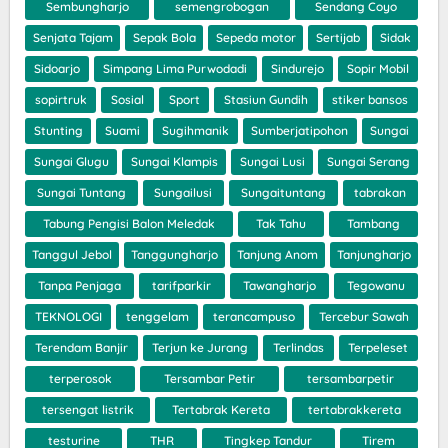
Sembungharjo
semengrobogan
Sendang Coyo
Senjata Tajam
Sepak Bola
Sepeda motor
Sertijab
Sidak
Sidoarjo
Simpang Lima Purwodadi
Sindurejo
Sopir Mobil
sopirtruk
Sosial
Sport
Stasiun Gundih
stiker bansos
Stunting
Suami
Sugihmanik
Sumberjatipohon
Sungai
Sungai Glugu
Sungai Klampis
Sungai Lusi
Sungai Serang
Sungai Tuntang
Sungailusi
Sungaituntang
tabrakan
Tabung Pengisi Balon Meledak
Tak Tahu
Tambang
Tanggul Jebol
Tanggungharjo
Tanjung Anom
Tanjungharjo
Tanpa Penjaga
tarifparkir
Tawangharjo
Tegowanu
TEKNOLOGI
tenggelam
terancampuso
Tercebur Sawah
Terendam Banjir
Terjun ke Jurang
Terlindas
Terpeleset
terperosok
Tersambar Petir
tersambarpetir
tersengat listrik
Tertabrak Kereta
tertabrakkereta
testurine
THR
Tingkep Tandur
Tirem