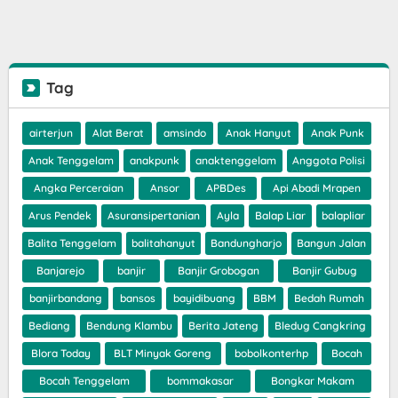
Tag
airterjun
Alat Berat
amsindo
Anak Hanyut
Anak Punk
Anak Tenggelam
anakpunk
anaktenggelam
Anggota Polisi
Angka Perceraian
Ansor
APBDes
Api Abadi Mrapen
Arus Pendek
Asuransipertanian
Ayla
Balap Liar
balapliar
Balita Tenggelam
balitahanyut
Bandungharjo
Bangun Jalan
Banjarejo
banjir
Banjir Grobogan
Banjir Gubug
banjirbandang
bansos
bayidibuang
BBM
Bedah Rumah
Bediang
Bendung Klambu
Berita Jateng
Bledug Cangkring
Blora Today
BLT Minyak Goreng
bobolkonterhp
Bocah
Bocah Tenggelam
bommakasar
Bongkar Makam