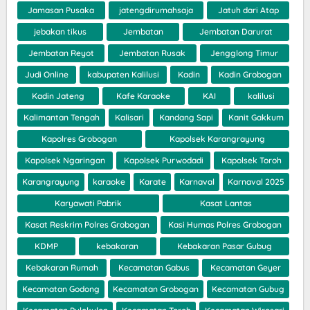
Jamasan Pusaka
jatengdirumahsaja
Jatuh dari Atap
jebakan tikus
Jembatan
Jembatan Darurat
Jembatan Reyot
Jembatan Rusak
Jengglong Timur
Judi Online
kabupaten Kalilusi
Kadin
Kadin Grobogan
Kadin Jateng
Kafe Karaoke
KAI
kalilusi
Kalimantan Tengah
Kalisari
Kandang Sapi
Kanit Gakkum
Kapolres Grobogan
Kapolsek Karangrayung
Kapolsek Ngaringan
Kapolsek Purwodadi
Kapolsek Toroh
Karangrayung
karaoke
Karate
Karnaval
Karnaval 2025
Karyawati Pabrik
Kasat Lantas
Kasat Reskrim Polres Grobogan
Kasi Humas Polres Grobogan
KDMP
kebakaran
Kebakaran Pasar Gubug
Kebakaran Rumah
Kecamatan Gabus
Kecamatan Geyer
Kecamatan Godong
Kecamatan Grobogan
Kecamatan Gubug