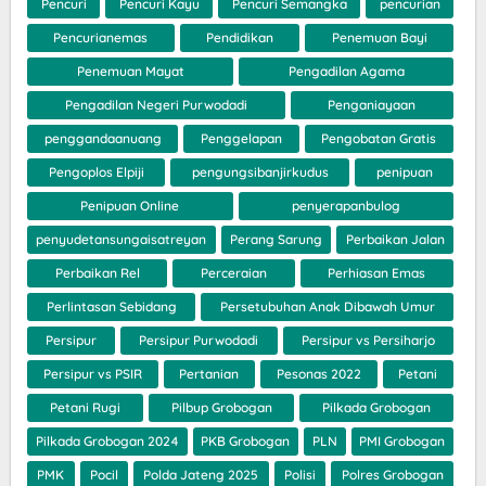
Pencuri
Pencuri Kayu
Pencuri Semangka
pencurian
Pencurianemas
Pendidikan
Penemuan Bayi
Penemuan Mayat
Pengadilan Agama
Pengadilan Negeri Purwodadi
Penganiayaan
penggandaanuang
Penggelapan
Pengobatan Gratis
Pengoplos Elpiji
pengungsibanjirkudus
penipuan
Penipuan Online
penyerapanbulog
penyudetansungaisatreyan
Perang Sarung
Perbaikan Jalan
Perbaikan Rel
Perceraian
Perhiasan Emas
Perlintasan Sebidang
Persetubuhan Anak Dibawah Umur
Persipur
Persipur Purwodadi
Persipur vs Persiharjo
Persipur vs PSIR
Pertanian
Pesonas 2022
Petani
Petani Rugi
Pilbup Grobogan
Pilkada Grobogan
Pilkada Grobogan 2024
PKB Grobogan
PLN
PMI Grobogan
PMK
Pocil
Polda Jateng 2025
Polisi
Polres Grobogan