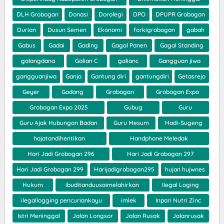
DLH Grobogan
Donasi
Dorolegi
DPO
DPUPR Grobogan
Durian
Dusun Semen
Ekonomi
forkigrobogan
gabah
Gabus
Gadai
Gading
Gagal Panen
Gagal Standing
galangdana
Galian C
galianc
Gangguan jiwa
gangguanjiwa
Ganja
Gantung diri
gantungdiri
Getasrejo
Geyer
Godong
Grobogan
Grobogan Expo
Grobogan Expo 2025
Gubug
Guru
Guru Ajak Hubungan Badan
Guru Mesum
Hadi-Sugeng
hajatandihentikan
Handphone Meledak
Hari Jadi Grobogan 296
Hari Jadi Grobogan 297
Hari Jadi Grobogan 299
Harijadigrobogan295
hujan hujwnes
Hukum
ibuditanduusaimelahirkan
Ilegal Loging
ilegallogging pencuriankayu
imlek
Inpari Nutri Zinc
Istri Meninggal
Jalan Longsor
Jalan Rusak
Jalanrusak