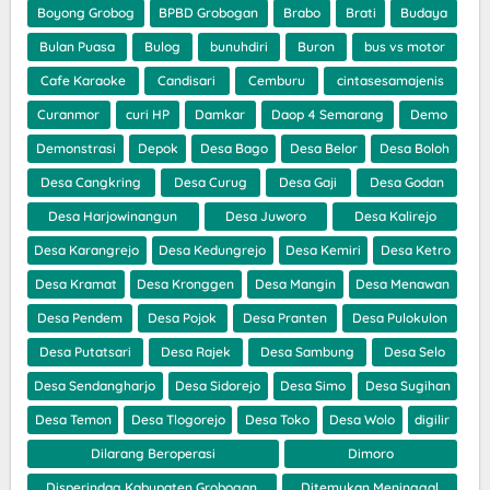
Boyong Grobog
BPBD Grobogan
Brabo
Brati
Budaya
Bulan Puasa
Bulog
bunuhdiri
Buron
bus vs motor
Cafe Karaoke
Candisari
Cemburu
cintasesamajenis
Curanmor
curi HP
Damkar
Daop 4 Semarang
Demo
Demonstrasi
Depok
Desa Bago
Desa Belor
Desa Boloh
Desa Cangkring
Desa Curug
Desa Gaji
Desa Godan
Desa Harjowinangun
Desa Juworo
Desa Kalirejo
Desa Karangrejo
Desa Kedungrejo
Desa Kemiri
Desa Ketro
Desa Kramat
Desa Kronggen
Desa Mangin
Desa Menawan
Desa Pendem
Desa Pojok
Desa Pranten
Desa Pulokulon
Desa Putatsari
Desa Rajek
Desa Sambung
Desa Selo
Desa Sendangharjo
Desa Sidorejo
Desa Simo
Desa Sugihan
Desa Temon
Desa Tlogorejo
Desa Toko
Desa Wolo
digilir
Dilarang Beroperasi
Dimoro
Disperindag Kabupaten Grobogan
Ditemukan Meninggal