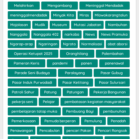
Melahirkan
Mengambang
Meninggal Mendadak
meninggalmendadak
Minyak Kita
Miras
Mlowokarangtalun
Mojolasan
Mudik
Museum
Mutasi Jabatan
Nambuhan
Nanggala
Nanggala 402
narkoba
News
News Pramuka
Ngarap-arap
Ngaringan
Ngroto
Normalisasi
obat aborsi
Operasi Ketupat 2025
Oranghilang
Palembahan
Pameran Keris
pandemi
panen
panenawal
Parade Seni Budaya
Paralayang
Pasar Gubug
Pasar Induk Purwodadi
Pasar Ketitang
Pasar Sulursari
Patroli Sahur
Patung
Patungan
Pekerja Bangunan
pekerja seni
Pelajar
pembatasan kegiatan masyarakat
pembelajaran tatap muka
Pembuang Bayi
pembunuhan
Pemerkosaan
Pemuda berperan
Pemulung
Penadah
Penawangan
Pencabulan
pencari Pakan
Pencari Rongsok