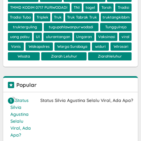
TMMD KODIM 0717 PURWODADI
TNI
togel
Toroh
Tradisi
Tradisi Tubo
Triplek
Truk
Truk Tabrak Truk
truktangkibbm
trukterguling
tugupahlawanpurwodadi
Tunggulrejo
uang palsu
UI
ulurantangan
Ungaran
Vaksinasi
viral
Vonis
Wakapolres
Warga Surabaya
widuri
Wirosari
Wisata
Ziarah Leluhur
Ziarahleluhur
Popular
Status Silvia Agustina Selalu Viral, Ada Apa?