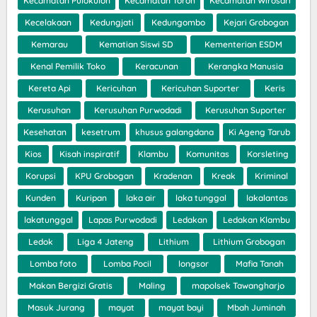
Kecamatan Pulokulon
Kecamatan Toroh
Kecamatan Wirosari
Kecelakaan
Kedungjati
Kedungombo
Kejari Grobogan
Kemarau
Kematian Siswi SD
Kementerian ESDM
Kenal Pemilik Toko
Keracunan
Kerangka Manusia
Kereta Api
Kericuhan
Kericuhan Suporter
Keris
Kerusuhan
Kerusuhan Purwodadi
Kerusuhan Suporter
Kesehatan
kesetrum
khusus galangdana
Ki Ageng Tarub
Kios
Kisah inspiratif
Klambu
Komunitas
Korsleting
Korupsi
KPU Grobogan
Kradenan
Kreak
Kriminal
Kunden
Kuripan
laka air
laka tunggal
lakalantas
lakatunggal
Lapas Purwodadi
Ledakan
Ledakan Klambu
Ledok
Liga 4 Jateng
Lithium
Lithium Grobogan
Lomba foto
Lomba Pocil
longsor
Mafia Tanah
Makan Bergizi Gratis
Maling
mapolsek Tawangharjo
Masuk Jurang
mayat
mayat bayi
Mbah Juminah