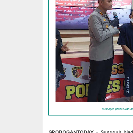
Tersangka pencabulan dih
GROBOGANTODAY - Sungguh biadab 