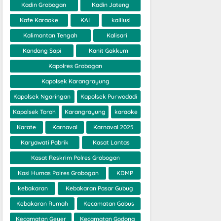
Kadin Grobogan
Kadin Jateng
Kafe Karaoke
KAI
kalilusi
Kalimantan Tengah
Kalisari
Kandang Sapi
Kanit Gakkum
Kapolres Grobogan
Kapolsek Karangrayung
Kapolsek Ngaringan
Kapolsek Purwodadi
Kapolsek Toroh
Karangrayung
karaoke
Karate
Karnaval
Karnaval 2025
Karyawati Pabrik
Kasat Lantas
Kasat Reskrim Polres Grobogan
Kasi Humas Polres Grobogan
KDMP
kebakaran
Kebakaran Pasar Gubug
Kebakaran Rumah
Kecamatan Gabus
Kecamatan Geyer
Kecamatan Godong