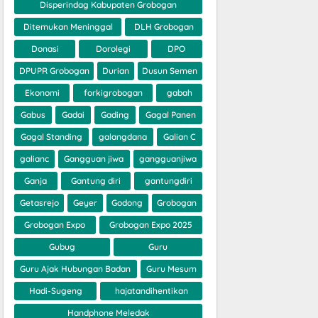
Disperindag Kabupaten Grobogan
Ditemukan Meninggal
DLH Grobogan
Donasi
Dorolegi
DPO
DPUPR Grobogan
Durian
Dusun Semen
Ekonomi
forkigrobogan
gabah
Gabus
Gadai
Gading
Gagal Panen
Gagal Standing
galangdana
Galian C
galianc
Gangguan jiwa
gangguanjiwa
Ganja
Gantung diri
gantungdiri
Getasrejo
Geyer
Godong
Grobogan
Grobogan Expo
Grobogan Expo 2025
Gubug
Guru
Guru Ajak Hubungan Badan
Guru Mesum
Hadi-Sugeng
hajatandihentikan
Handphone Meledak