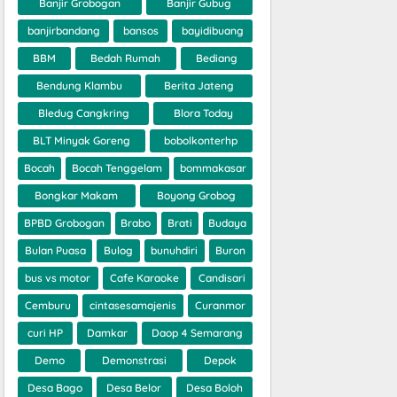
Banjir Grobogan
Banjir Gubug
banjirbandang
bansos
bayidibuang
BBM
Bedah Rumah
Bediang
Bendung Klambu
Berita Jateng
Bledug Cangkring
Blora Today
BLT Minyak Goreng
bobolkonterhp
Bocah
Bocah Tenggelam
bommakasar
Bongkar Makam
Boyong Grobog
BPBD Grobogan
Brabo
Brati
Budaya
Bulan Puasa
Bulog
bunuhdiri
Buron
bus vs motor
Cafe Karaoke
Candisari
Cemburu
cintasesamajenis
Curanmor
curi HP
Damkar
Daop 4 Semarang
Demo
Demonstrasi
Depok
Desa Bago
Desa Belor
Desa Boloh