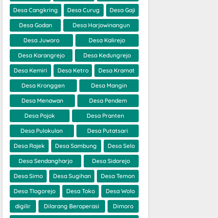
Desa Cangkring
Desa Curug
Desa Gaji
Desa Godan
Desa Harjowinangun
Desa Juworo
Desa Kalirejo
Desa Karangrejo
Desa Kedungrejo
Desa Kemiri
Desa Ketro
Desa Kramat
Desa Kronggen
Desa Mangin
Desa Menawan
Desa Pendem
Desa Pojok
Desa Pranten
Desa Pulokulon
Desa Putatsari
Desa Rajek
Desa Sambung
Desa Selo
Desa Sendangharjo
Desa Sidorejo
Desa Simo
Desa Sugihan
Desa Temon
Desa Tlogorejo
Desa Toko
Desa Wolo
digilir
Dilarang Beroperasi
Dimoro