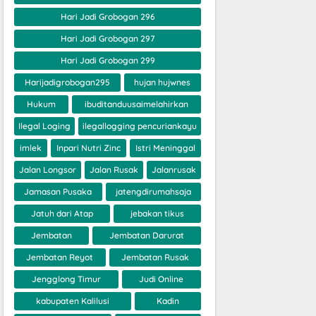
Hari Jadi Grobogan 296
Hari Jadi Grobogan 297
Hari Jadi Grobogan 299
Harijadigrobogan295
hujan hujwnes
Hukum
ibuditanduusaimelahirkan
Ilegal Loging
ilegallogging pencuriankayu
imlek
Inpari Nutri Zinc
Istri Meninggal
Jalan Longsor
Jalan Rusak
Jalanrusak
Jamasan Pusaka
jatengdirumahsaja
Jatuh dari Atap
jebakan tikus
Jembatan
Jembatan Darurat
Jembatan Reyot
Jembatan Rusak
Jengglong Timur
Judi Online
kabupaten Kalilusi
Kadin