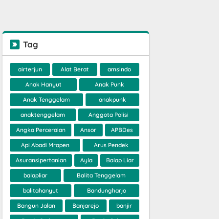
Tag
airterjun
Alat Berat
amsindo
Anak Hanyut
Anak Punk
Anak Tenggelam
anakpunk
anaktenggelam
Anggota Polisi
Angka Perceraian
Ansor
APBDes
Api Abadi Mrapen
Arus Pendek
Asuransipertanian
Ayla
Balap Liar
balapliar
Balita Tenggelam
balitahanyut
Bandungharjo
Bangun Jalan
Banjarejo
banjir