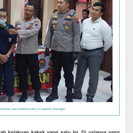
adirkan saat konferensi pers di mapolres Grobogan.
kelakuan kakek yang satu ini. Di usianya yang