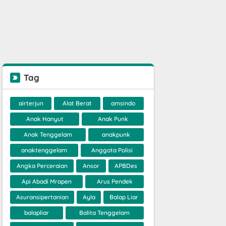
Tag
airterjun
Alat Berat
amsindo
Anak Hanyut
Anak Punk
Anak Tenggelam
anakpunk
anaktenggelam
Anggota Polisi
Angka Perceraian
Ansor
APBDes
Api Abadi Mrapen
Arus Pendek
Asuransipertanian
Ayla
Balap Liar
balapliar
Balita Tenggelam