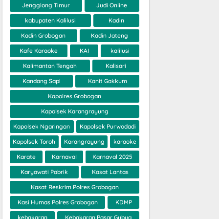
Jengglong Timur
Judi Online
kabupaten Kalilusi
Kadin
Kadin Grobogan
Kadin Jateng
Kafe Karaoke
KAI
kalilusi
Kalimantan Tengah
Kalisari
Kandang Sapi
Kanit Gakkum
Kapolres Grobogan
Kapolsek Karangrayung
Kapolsek Ngaringan
Kapolsek Purwodadi
Kapolsek Toroh
Karangrayung
karaoke
Karate
Karnaval
Karnaval 2025
Karyawati Pabrik
Kasat Lantas
Kasat Reskrim Polres Grobogan
Kasi Humas Polres Grobogan
KDMP
kebakaran
Kebakaran Pasar Gubug