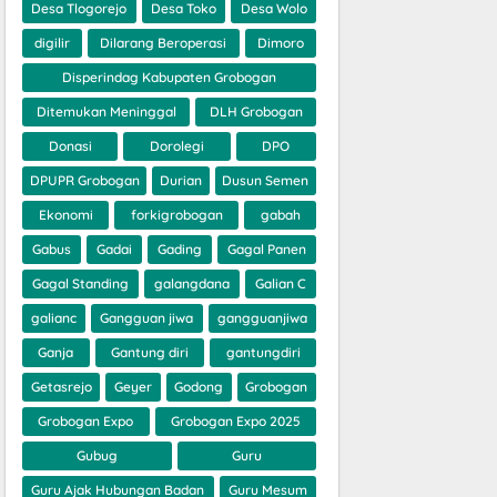
Desa Tlogorejo
Desa Toko
Desa Wolo
digilir
Dilarang Beroperasi
Dimoro
Disperindag Kabupaten Grobogan
Ditemukan Meninggal
DLH Grobogan
Donasi
Dorolegi
DPO
DPUPR Grobogan
Durian
Dusun Semen
Ekonomi
forkigrobogan
gabah
Gabus
Gadai
Gading
Gagal Panen
Gagal Standing
galangdana
Galian C
galianc
Gangguan jiwa
gangguanjiwa
Ganja
Gantung diri
gantungdiri
Getasrejo
Geyer
Godong
Grobogan
Grobogan Expo
Grobogan Expo 2025
Gubug
Guru
Guru Ajak Hubungan Badan
Guru Mesum