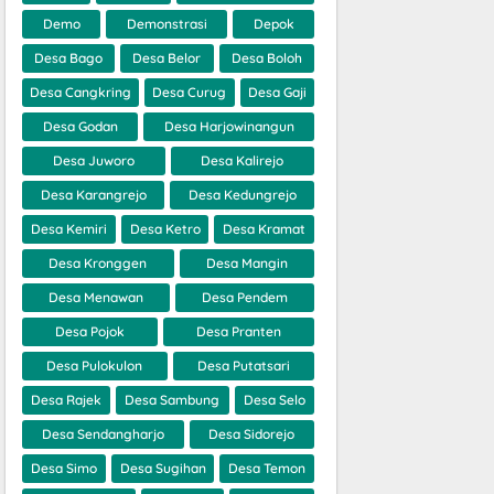
Demo
Demonstrasi
Depok
Desa Bago
Desa Belor
Desa Boloh
Desa Cangkring
Desa Curug
Desa Gaji
Desa Godan
Desa Harjowinangun
Desa Juworo
Desa Kalirejo
Desa Karangrejo
Desa Kedungrejo
Desa Kemiri
Desa Ketro
Desa Kramat
Desa Kronggen
Desa Mangin
Desa Menawan
Desa Pendem
Desa Pojok
Desa Pranten
Desa Pulokulon
Desa Putatsari
Desa Rajek
Desa Sambung
Desa Selo
Desa Sendangharjo
Desa Sidorejo
Desa Simo
Desa Sugihan
Desa Temon