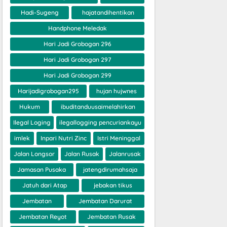
Hadi-Sugeng
hajatandihentikan
Handphone Meledak
Hari Jadi Grobogan 296
Hari Jadi Grobogan 297
Hari Jadi Grobogan 299
Harijadigrobogan295
hujan hujwnes
Hukum
ibuditanduusaimelahirkan
Ilegal Loging
ilegallogging pencuriankayu
imlek
Inpari Nutri Zinc
Istri Meninggal
Jalan Longsor
Jalan Rusak
Jalanrusak
Jamasan Pusaka
jatengdirumahsaja
Jatuh dari Atap
jebakan tikus
Jembatan
Jembatan Darurat
Jembatan Reyot
Jembatan Rusak