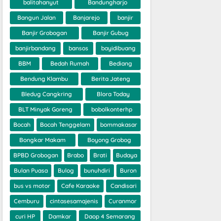
balitahanyut
Bandungharjo
Bangun Jalan
Banjarejo
banjir
Banjir Grobogan
Banjir Gubug
banjirbandang
bansos
bayidibuang
BBM
Bedah Rumah
Bediang
Bendung Klambu
Berita Jateng
Bledug Cangkring
Blora Today
BLT Minyak Goreng
bobolkonterhp
Bocah
Bocah Tenggelam
bommakasar
Bongkar Makam
Boyong Grobog
BPBD Grobogan
Brabo
Brati
Budaya
Bulan Puasa
Bulog
bunuhdiri
Buron
bus vs motor
Cafe Karaoke
Candisari
Cemburu
cintasesamajenis
Curanmor
curi HP
Damkar
Daop 4 Semarang