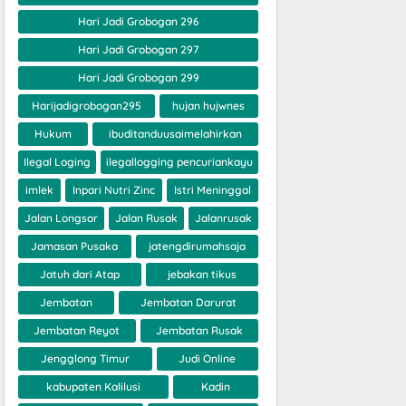
Hari Jadi Grobogan 296
Hari Jadi Grobogan 297
Hari Jadi Grobogan 299
Harijadigrobogan295
hujan hujwnes
Hukum
ibuditanduusaimelahirkan
Ilegal Loging
ilegallogging pencuriankayu
imlek
Inpari Nutri Zinc
Istri Meninggal
Jalan Longsor
Jalan Rusak
Jalanrusak
Jamasan Pusaka
jatengdirumahsaja
Jatuh dari Atap
jebakan tikus
Jembatan
Jembatan Darurat
Jembatan Reyot
Jembatan Rusak
Jengglong Timur
Judi Online
kabupaten Kalilusi
Kadin