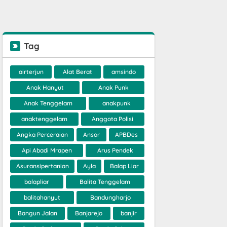
Tag
airterjun
Alat Berat
amsindo
Anak Hanyut
Anak Punk
Anak Tenggelam
anakpunk
anaktenggelam
Anggota Polisi
Angka Perceraian
Ansor
APBDes
Api Abadi Mrapen
Arus Pendek
Asuransipertanian
Ayla
Balap Liar
balapliar
Balita Tenggelam
balitahanyut
Bandungharjo
Bangun Jalan
Banjarejo
banjir