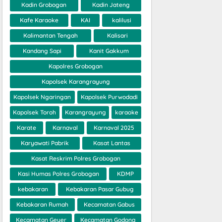
Kadin Grobogan
Kadin Jateng
Kafe Karaoke
KAI
kalilusi
Kalimantan Tengah
Kalisari
Kandang Sapi
Kanit Gakkum
Kapolres Grobogan
Kapolsek Karangrayung
Kapolsek Ngaringan
Kapolsek Purwodadi
Kapolsek Toroh
Karangrayung
karaoke
Karate
Karnaval
Karnaval 2025
Karyawati Pabrik
Kasat Lantas
Kasat Reskrim Polres Grobogan
Kasi Humas Polres Grobogan
KDMP
kebakaran
Kebakaran Pasar Gubug
Kebakaran Rumah
Kecamatan Gabus
Kecamatan Geyer
Kecamatan Godong