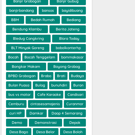
Banjir Grobogan
Banjir Gubug
banjirbandang
bansos
bayidibuang
BBM
Bedah Rumah
Bediang
Bendung Klambu
Berita Jateng
Bledug Cangkring
Blora Today
BLT Minyak Goreng
bobolkonterhp
Bocah
Bocah Tenggelam
bommakasar
Bongkar Makam
Boyong Grobog
BPBD Grobogan
Brabo
Brati
Budaya
Bulan Puasa
Bulog
bunuhdiri
Buron
bus vs motor
Cafe Karaoke
Candisari
Cemburu
cintasesamajenis
Curanmor
curi HP
Damkar
Daop 4 Semarang
Demo
Demonstrasi
Depok
Desa Bago
Desa Belor
Desa Boloh