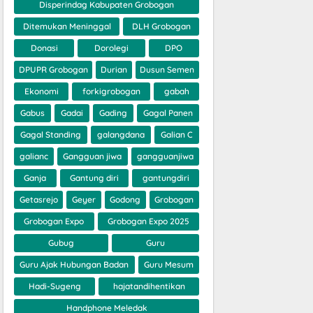
Disperindag Kabupaten Grobogan
Ditemukan Meninggal
DLH Grobogan
Donasi
Dorolegi
DPO
DPUPR Grobogan
Durian
Dusun Semen
Ekonomi
forkigrobogan
gabah
Gabus
Gadai
Gading
Gagal Panen
Gagal Standing
galangdana
Galian C
galianc
Gangguan jiwa
gangguanjiwa
Ganja
Gantung diri
gantungdiri
Getasrejo
Geyer
Godong
Grobogan
Grobogan Expo
Grobogan Expo 2025
Gubug
Guru
Guru Ajak Hubungan Badan
Guru Mesum
Hadi-Sugeng
hajatandihentikan
Handphone Meledak