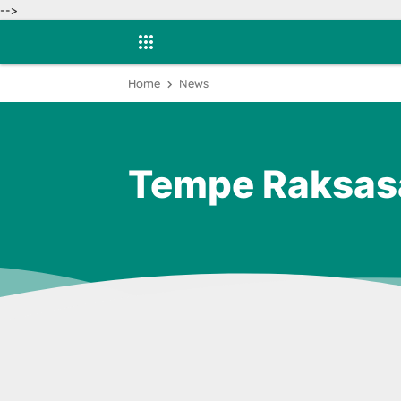
-->
Home
News
Tempe Raksasa