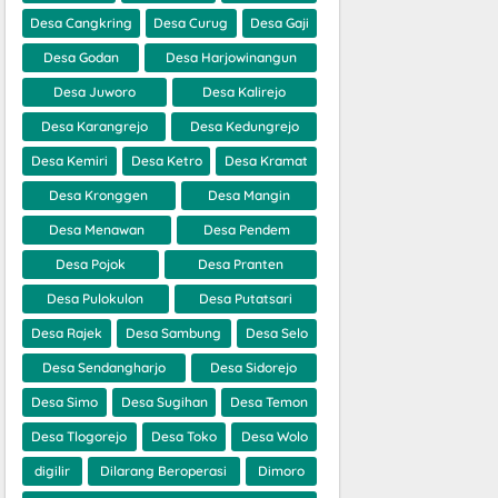
Desa Cangkring
Desa Curug
Desa Gaji
Desa Godan
Desa Harjowinangun
Desa Juworo
Desa Kalirejo
Desa Karangrejo
Desa Kedungrejo
Desa Kemiri
Desa Ketro
Desa Kramat
Desa Kronggen
Desa Mangin
Desa Menawan
Desa Pendem
Desa Pojok
Desa Pranten
Desa Pulokulon
Desa Putatsari
Desa Rajek
Desa Sambung
Desa Selo
Desa Sendangharjo
Desa Sidorejo
Desa Simo
Desa Sugihan
Desa Temon
Desa Tlogorejo
Desa Toko
Desa Wolo
digilir
Dilarang Beroperasi
Dimoro