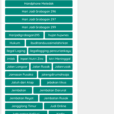
Handphone Meledak
Hari Jadi Grobogan 296
Hari Jadi Grobogan 297
Hari Jadi Grobogan 299
Harijadigrobogan295
hujan hujwnes
Hukum
ibuditanduusaimelahirkan
Ilegal Loging
ilegallogging pencuriankayu
imlek
Inpari Nutri Zinc
Istri Meninggal
Jalan Longsor
Jalan Rusak
Jalanrusak
Jamasan Pusaka
jatengdirumahsaja
Jatuh dari Atap
jebakan tikus
Jembatan
Jembatan Darurat
Jembatan Reyot
Jembatan Rusak
Jengglong Timur
Judi Online
kabupaten Kalilusi
Kadin