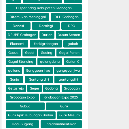
Disperindag Kabupaten Grobogan
Ditemukan Meninggal
DLH Grobogan
Donasi
Dorolegi
DPO
DPUPR Grobogan
Durian
Dusun Semen
Ekonomi
forkigrobogan
gabah
Gabus
Gadai
Gading
Gagal Panen
Gagal Standing
galangdana
Galian C
galianc
Gangguan jiwa
gangguanjiwa
Ganja
Gantung diri
gantungdiri
Getasrejo
Geyer
Godong
Grobogan
Grobogan Expo
Grobogan Expo 2025
Gubug
Guru
Guru Ajak Hubungan Badan
Guru Mesum
Hadi-Sugeng
hajatandihentikan