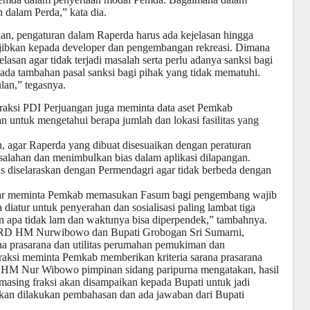
 dalam Perda,” kata dia.
kan, pengaturan dalam Raperda harus ada kejelasan hingga
ajibkan kepada developer dan pengembangan rekreasi. Dimana
elasan agar tidak terjadi masalah serta perlu adanya sanksi bagi
da tambahan pasal sanksi bagi pihak yang tidak mematuhi.
lan,” tegasnya.
Fraksi PDI Perjuangan juga meminta data aset Pemkab
n untuk mengetahui berapa jumlah dan lokasi fasilitas yang
, agar Raperda yang dibuat disesuaikan dengan peraturan
salahan dan menimbulkan bias dalam aplikasi dilapangan.
rus diselaraskan dengan Permendagri agar tidak berbeda dengan
olkar meminta Pemkab memasukan Fasum bagi pengembang wajib
iatur untuk penyerahan dan sosialisasi paling lambat tiga
n apa tidak lam dan waktunya bisa diperpendek,” tambahnya.
PRD HM Nurwibowo dan Bupati Grobogan Sri Sumarni,
a prasarana dan utilitas perumahan pemukiman dan
fraksi meminta Pemkab memberikan kriteria sarana prasarana
 HM Nur Wibowo pimpinan sidang paripurna mengatakan, hasil
asing fraksi akan disampaikan kepada Bupati untuk jadi
 akan dilakukan pembahasan dan ada jawaban dari Bupati