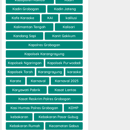
Kadin Grobogan
Kadin Jateng
Kafe Karaoke
KAI
kalilusi
Kalimantan Tengah
Kalisari
Kandang Sapi
Kanit Gakkum
Kapolres Grobogan
Kapolsek Karangrayung
Kapolsek Ngaringan
Kapolsek Purwodadi
Kapolsek Toroh
Karangrayung
karaoke
Karate
Karnaval
Karnaval 2025
Karyawati Pabrik
Kasat Lantas
Kasat Reskrim Polres Grobogan
Kasi Humas Polres Grobogan
KDMP
kebakaran
Kebakaran Pasar Gubug
Kebakaran Rumah
Kecamatan Gabus