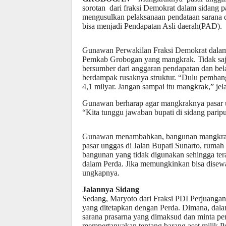
sorotan dari fraksi Demokrat dalam sidang p
mengusulkan pelaksanaan pendataan sarana d
bisa menjadi Pendapatan Asli daerah(PAD).
Gunawan Perwakilan Fraksi Demokrat dalam 
Pemkab Grobogan yang mangkrak. Tidak saj
bersumber dari anggaran pendapatan dan be
berdampak rusaknya struktur. “Dulu pemban
4,1 milyar. Jangan sampai itu mangkrak,” jel
Gunawan berharap agar mangkraknya pasar ung
“Kita tunggu jawaban bupati di sidang paripu
Gunawan menambahkan, bangunan mangkrak
pasar unggas di Jalan Bupati Sunarto, rumah
bangunan yang tidak digunakan sehingga ter
dalam Perda. Jika memungkinkan bisa disew
ungkapnya.
Jalannya Sidang
Sedang, Maryoto dari Fraksi PDI Perjuangan
yang ditetapkan dengan Perda. Dimana, dala
sarana prasarna yang dimaksud dan minta pe
mempertanyakan tentang barang aset milik