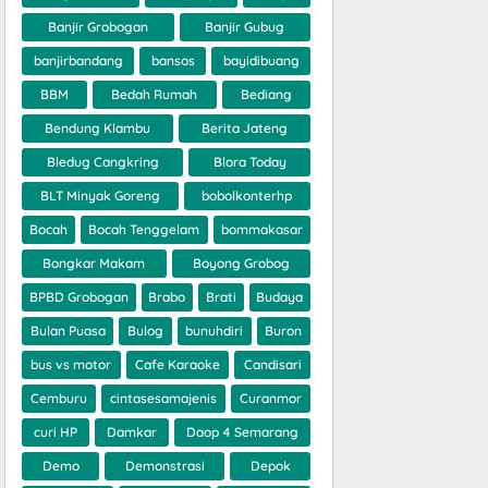
Banjir Grobogan
Banjir Gubug
banjirbandang
bansos
bayidibuang
BBM
Bedah Rumah
Bediang
Bendung Klambu
Berita Jateng
Bledug Cangkring
Blora Today
BLT Minyak Goreng
bobolkonterhp
Bocah
Bocah Tenggelam
bommakasar
Bongkar Makam
Boyong Grobog
BPBD Grobogan
Brabo
Brati
Budaya
Bulan Puasa
Bulog
bunuhdiri
Buron
bus vs motor
Cafe Karaoke
Candisari
Cemburu
cintasesamajenis
Curanmor
curi HP
Damkar
Daop 4 Semarang
Demo
Demonstrasi
Depok