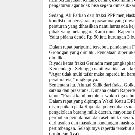
pengaturan agar tidak bisa segera dimasukkan
Sedang, Ali Farkan dari fraksi PPP menjelas
kondisi dan persyaratan prasarana yang diw
peraturan yang dihasilkan nanti harus ada kej
pihak yang melanggar.”Kami minta Raperda a
Yaitu pidana denda Rp 50 juta kurungan 3 bu
Dalam rapat paripurna tersebut, pandangan 
Grobogan yang dimiliki. Pendataan diperluka
dimiliki.
Riyadi ketua fraksi Gerindra mengungkapkan
Kemendagri. Sehingga nantinya tidak ada ke
”Agar tidak multi tafsir maka raperda ini ha
peraturanya,” ungkapnya.
Sementara itu, Ahmad Sidik dari fraksi G
sarana dan prasarana. Dimana dalam Raperda d
tahun.”Fraksi kami meminta waktu tiga tahu
Dalam rapat yang dipimpin Wakil Ketau D
disampaikan pada Raperda penyerahan saran
pengelolaan barang milik daerah, mayoritas 
permuhan pemukiman dan aset milik daerah.
dari usulan dan masukan pandangan masing-m
pertimbangan. Selanjutnya raperda tersebut
Grobogan.(
iya
)