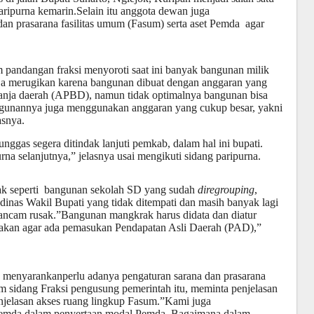
aripurna kemarin.Selain itu anggota dewan juga
an prasarana fasilitas umum (Fasum) serta aset Pemda agar
pandangan fraksi menyoroti saat ini banyak bangunan milik
a merugikan karena bangunan dibuat dengan anggaran yang
lanja daerah (APBD), namun tidak optimalnya bangunan bisa
gunannya juga menggunakan anggaran yang cukup besar, yakni
asnya.
gas segera ditindak lanjuti pemkab, dalam hal ini bupati.
rna selanjutnya,” jelasnya usai mengikuti sidang paripurna.
 seperti bangunan sekolah SD yang sudah
diregrouping
,
 dinas Wakil Bupati yang tidak ditempati dan masih banyak lagi
ancam rusak.”Bangunan mangkrak harus didata dan diatur
akan agar ada pemasukan Pendapatan Asli Daerah (PAD),”
 menyarankanperlu adanya pengaturan sarana dan prasarana
m sidang Fraksi pengusung pemerintah itu, meminta penjelasan
njelasan akses ruang lingkup Fasum.”Kami juga
 Pemda dalam penyertaan modal Pemda. Bagaimana dalam