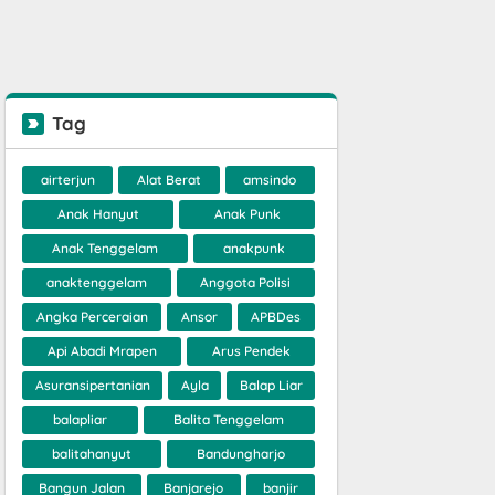
Tag
airterjun
Alat Berat
amsindo
Anak Hanyut
Anak Punk
Anak Tenggelam
anakpunk
anaktenggelam
Anggota Polisi
Angka Perceraian
Ansor
APBDes
Api Abadi Mrapen
Arus Pendek
Asuransipertanian
Ayla
Balap Liar
balapliar
Balita Tenggelam
balitahanyut
Bandungharjo
Bangun Jalan
Banjarejo
banjir