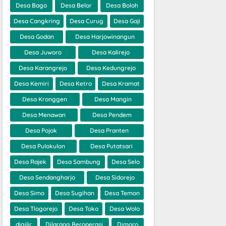
Desa Bago
Desa Belor
Desa Boloh
Desa Cangkring
Desa Curug
Desa Gaji
Desa Godan
Desa Harjowinangun
Desa Juworo
Desa Kalirejo
Desa Karangrejo
Desa Kedungrejo
Desa Kemiri
Desa Ketro
Desa Kramat
Desa Kronggen
Desa Mangin
Desa Menawan
Desa Pendem
Desa Pojok
Desa Pranten
Desa Pulokulon
Desa Putatsari
Desa Rajek
Desa Sambung
Desa Selo
Desa Sendangharjo
Desa Sidorejo
Desa Simo
Desa Sugihan
Desa Temon
Desa Tlogorejo
Desa Toko
Desa Wolo
digilir
Dilarang Beroperasi
Dimoro